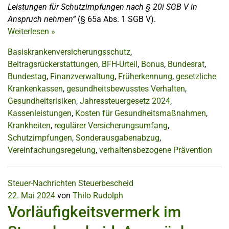
Leistungen für Schutzimpfungen nach § 20i SGB V in
Anspruch nehmen“
(§ 65a Abs. 1 SGB V).
Weiterlesen
»
Basiskrankenversicherungsschutz
,
Beitragsrückerstattungen
,
BFH-Urteil
,
Bonus
,
Bundesrat
,
Bundestag
,
Finanzverwaltung
,
Früherkennung
,
gesetzliche
Krankenkassen
,
gesundheitsbewusstes Verhalten
,
Gesundheitsrisiken
,
Jahressteuergesetz 2024
,
Kassenleistungen
,
Kosten für Gesundheitsmaßnahmen
,
Krankheiten
,
regulärer Versicherungsumfang
,
Schutzimpfungen
,
Sonderausgabenabzug
,
Vereinfachungsregelung
,
verhaltensbezogene Prävention
Steuer-Nachrichten
Steuerbescheid
22. Mai 2024
von
Thilo Rudolph
Vorläufigkeitsvermerk im