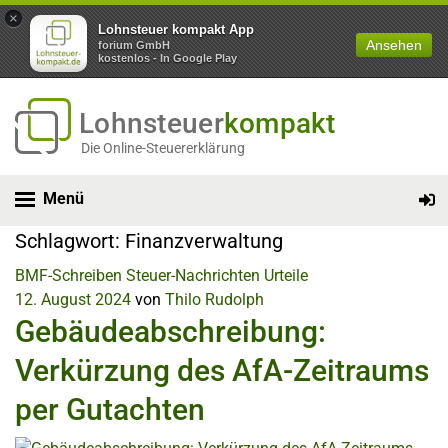
×
Lohnsteuer kompakt App
Ansehen
forium GmbH
kostenlos - In Google Play
Lohnsteuer
kompakt
Die Online-Steuererklärung
Menü
Schlagwort:
Finanzverwaltung
BMF-Schreiben
Steuer-Nachrichten
Urteile
12. August 2024
von
Thilo Rudolph
Gebäudeabschreibung:
Verkürzung des AfA-Zeitraums
per Gutachten