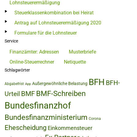
Lohnsteuerermäßigung
Steuerklassenkombination bei Heirat
Antrag auf Lohnsteuerermäßigung 2020
Formulare für die Lohnsteuer
Service
Finanzämter: Adressen
Musterbriefe
Online-Steuerrechner
Netiquette
Schlagwörter
BFH
BFH-
Außergewöhnliche Belastung
Abgabefrist
App
BMF-Schreiben
BMF
Urteil
Bundesfinanzhof
Bundesfinanzministerium
Corona
Ehescheidung
Einkommensteuer