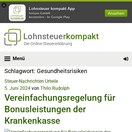
×
Lohnsteuer kompakt App
Ansehen
forium GmbH
kostenlos - In Google Play
Lohnsteuer
kompakt
Die Online-Steuererklärung
Menü
Schlagwort:
Gesundheitsrisiken
Steuer-Nachrichten
Urteile
5. Juni 2024
von
Thilo Rudolph
Vereinfachungsregelung für
Bonusleistungen der
Krankenkasse