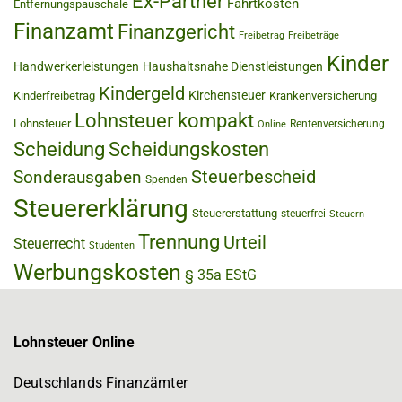
Ex-Partner
Fahrtkosten
Entfernungspauschale
Finanzamt
Finanzgericht
Freibetrag
Freibeträge
Kinder
Handwerkerleistungen
Haushaltsnahe Dienstleistungen
Kindergeld
Kirchensteuer
Kinderfreibetrag
Krankenversicherung
Lohnsteuer kompakt
Lohnsteuer
Rentenversicherung
Online
Scheidung
Scheidungskosten
Steuerbescheid
Sonderausgaben
Spenden
Steuererklärung
Steuererstattung
steuerfrei
Steuern
Trennung
Urteil
Steuerrecht
Studenten
Werbungskosten
§ 35a EStG
Lohnsteuer Online
Deutschlands Finanzämter