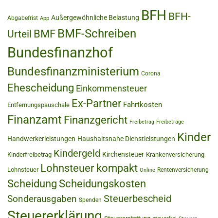
BFH
BFH-
Außergewöhnliche Belastung
Abgabefrist
App
BMF-Schreiben
BMF
Urteil
Bundesfinanzhof
Bundesfinanzministerium
Corona
Ehescheidung
Einkommensteuer
Ex-Partner
Fahrtkosten
Entfernungspauschale
Finanzamt
Finanzgericht
Freibetrag
Freibeträge
Kinder
Handwerkerleistungen
Haushaltsnahe Dienstleistungen
Kindergeld
Kirchensteuer
Kinderfreibetrag
Krankenversicherung
Lohnsteuer kompakt
Lohnsteuer
Rentenversicherung
Online
Scheidung
Scheidungskosten
Steuerbescheid
Sonderausgaben
Spenden
Steuererklärung