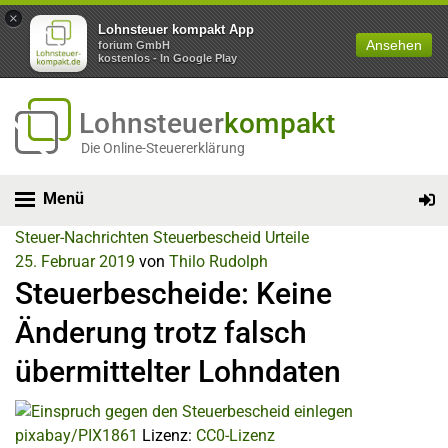
×
Lohnsteuer kompakt App
Ansehen
forium GmbH
kostenlos - In Google Play
Lohnsteuer
kompakt
Die Online-Steuererklärung
Menü
Steuer-Nachrichten
Steuerbescheid
Urteile
25. Februar 2019
von
Thilo Rudolph
Steuerbescheide: Keine
Änderung trotz falsch
übermittelter Lohndaten
pixabay/PIX1861
Lizenz:
CC0-Lizenz