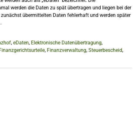
te werden auch als „eDaten“ bezeichnet. Die
nmal werden die Daten zu spät übertragen und liegen bei der
e zunächst übermittelten Daten fehlerhaft und werden später
.
nzhof
,
eDaten
,
Elektronische Datenübertragung
,
Finanzgerichtsurteile
,
Finanzverwaltung
,
Steuerbescheid
,