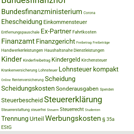
Bundesfinanzhof
Bundesfinanzministerium
Corona
Ehescheidung
Einkommensteuer
Ex-Partner
Fahrtkosten
Entfernungspauschale
Finanzamt
Finanzgericht
Freibetrag
Freibeträge
Handwerkerleistungen
Haushaltsnahe Dienstleistungen
Kinder
Kindergeld
Kirchensteuer
Kinderfreibetrag
Lohnsteuer kompakt
Krankenversicherung
Lohnsteuer
Scheidung
Rentenversicherung
Online
Scheidungskosten
Sonderausgaben
Spenden
Steuererklärung
Steuerbescheid
Steuerrecht
Steuererstattung
steuerfrei
Steuern
Studenten
Werbungskosten
Trennung
Urteil
§ 35a
EStG