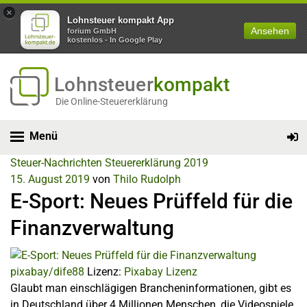
×
Lohnsteuer kompakt App
Ansehen
forium GmbH
kostenlos - In Google Play
Lohnsteuer
kompakt
Die Online-Steuererklärung
Menü
Steuer-Nachrichten
Steuererklärung 2019
15. August 2019
von
Thilo Rudolph
E-Sport: Neues Prüffeld für die
Finanzverwaltung
pixabay/dife88
Lizenz:
Pixabay Lizenz
Glaubt man einschlägigen Brancheninformationen, gibt es
in Deutschland über 4 Millionen Menschen, die Videospiele