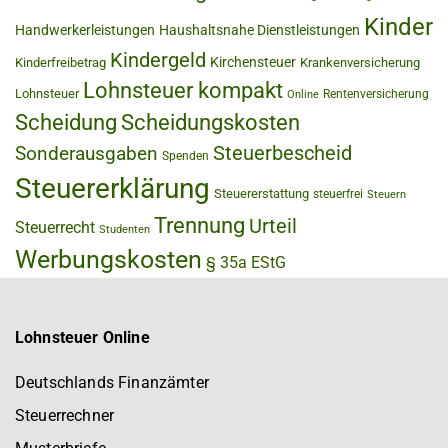
Kinder
Handwerkerleistungen
Haushaltsnahe Dienstleistungen
Kindergeld
Kirchensteuer
Kinderfreibetrag
Krankenversicherung
Lohnsteuer kompakt
Lohnsteuer
Rentenversicherung
Online
Scheidung
Scheidungskosten
Steuerbescheid
Sonderausgaben
Spenden
Steuererklärung
Steuererstattung
steuerfrei
Steuern
Trennung
Urteil
Steuerrecht
Studenten
Werbungskosten
§ 35a EStG
Lohnsteuer Online
Deutschlands Finanzämter
Steuerrechner