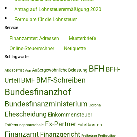
Antrag auf Lohnsteuerermäßigung 2020
Formulare für die Lohnsteuer
Service
Finanzämter: Adressen
Musterbriefe
Online-Steuerrechner
Netiquette
Schlagwörter
BFH
BFH-
Außergewöhnliche Belastung
Abgabefrist
App
BMF-Schreiben
BMF
Urteil
Bundesfinanzhof
Bundesfinanzministerium
Corona
Ehescheidung
Einkommensteuer
Ex-Partner
Fahrtkosten
Entfernungspauschale
Finanzamt
Finanzgericht
Freibetrag
Freibeträge