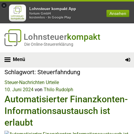
×
Lohnsteuer kompakt App
Ansehen
forium GmbH
kostenlos - In Google Play
Lohnsteuer
kompakt
Die Online-Steuererklärung
Menü
Schlagwort:
Steuerfahndung
Steuer-Nachrichten
Urteile
10. Juni 2024
von
Thilo Rudolph
Automatisierter Finanzkonten-
Informationsaustausch ist
erlaubt