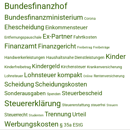
Bundesfinanzhof
Bundesfinanzministerium
Corona
Ehescheidung
Einkommensteuer
Ex-Partner
Fahrtkosten
Entfernungspauschale
Finanzamt
Finanzgericht
Freibetrag
Freibeträge
Kinder
Handwerkerleistungen
Haushaltsnahe Dienstleistungen
Kindergeld
Kirchensteuer
Kinderfreibetrag
Krankenversicherung
Lohnsteuer kompakt
Lohnsteuer
Rentenversicherung
Online
Scheidung
Scheidungskosten
Steuerbescheid
Sonderausgaben
Spenden
Steuererklärung
Steuererstattung
steuerfrei
Steuern
Trennung
Urteil
Steuerrecht
Studenten
Werbungskosten
§ 35a EStG