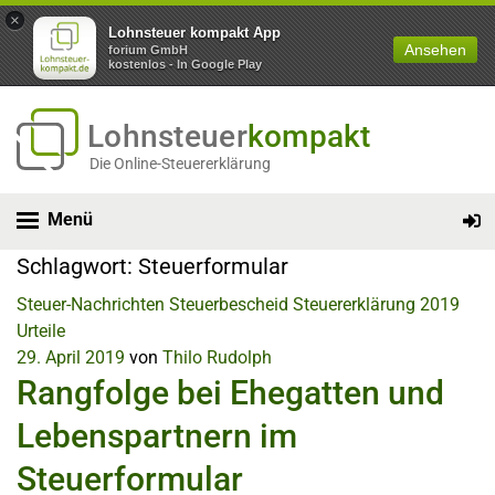
×
Lohnsteuer kompakt App
Ansehen
forium GmbH
kostenlos - In Google Play
Lohnsteuer
kompakt
Die Online-Steuererklärung
Menü
Schlagwort:
Steuerformular
Steuer-Nachrichten
Steuerbescheid
Steuererklärung 2019
Urteile
29. April 2019
von
Thilo Rudolph
Rangfolge bei Ehegatten und
Lebenspartnern im
Steuerformular