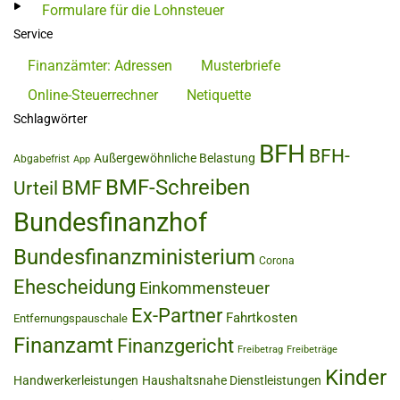
Formulare für die Lohnsteuer
Service
Finanzämter: Adressen
Musterbriefe
Online-Steuerrechner
Netiquette
Schlagwörter
BFH
BFH-
Außergewöhnliche Belastung
Abgabefrist
App
BMF-Schreiben
BMF
Urteil
Bundesfinanzhof
Bundesfinanzministerium
Corona
Ehescheidung
Einkommensteuer
Ex-Partner
Fahrtkosten
Entfernungspauschale
Finanzamt
Finanzgericht
Freibetrag
Freibeträge
Kinder
Handwerkerleistungen
Haushaltsnahe Dienstleistungen