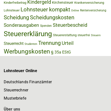
Kindergeld
Kirchensteuer
Kinderfreibetrag
Krankenversicherung
Lohnsteuer kompakt
Lohnsteuer
Rentenversicherung
Online
Scheidung
Scheidungskosten
Steuerbescheid
Sonderausgaben
Spenden
Steuererklärung
Steuererstattung
steuerfrei
Steuern
Trennung
Urteil
Steuerrecht
Studenten
Werbungskosten
§ 35a EStG
Lohnsteuer Online
Deutschlands Finanzämter
Steuerrechner
Musterbriefe
Über uns