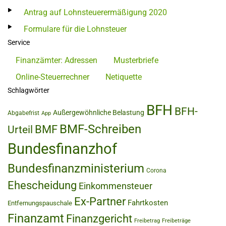
Antrag auf Lohnsteuerermäßigung 2020
Formulare für die Lohnsteuer
Service
Finanzämter: Adressen
Musterbriefe
Online-Steuerrechner
Netiquette
Schlagwörter
BFH
BFH-
Außergewöhnliche Belastung
Abgabefrist
App
BMF-Schreiben
BMF
Urteil
Bundesfinanzhof
Bundesfinanzministerium
Corona
Ehescheidung
Einkommensteuer
Ex-Partner
Fahrtkosten
Entfernungspauschale
Finanzamt
Finanzgericht
Freibetrag
Freibeträge