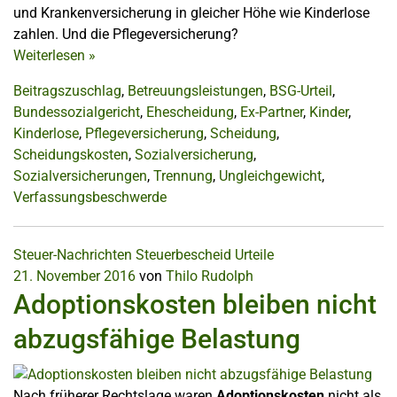
und Krankenversicherung in gleicher Höhe wie Kinderlose
zahlen. Und die Pflegeversicherung?
Weiterlesen
»
Beitragszuschlag
,
Betreuungsleistungen
,
BSG-Urteil
,
Bundessozialgericht
,
Ehescheidung
,
Ex-Partner
,
Kinder
,
Kinderlose
,
Pflegeversicherung
,
Scheidung
,
Scheidungskosten
,
Sozialversicherung
,
Sozialversicherungen
,
Trennung
,
Ungleichgewicht
,
Verfassungsbeschwerde
Steuer-Nachrichten
Steuerbescheid
Urteile
21. November 2016
von
Thilo Rudolph
Adoptionskosten bleiben nicht
abzugsfähige Belastung
Nach früherer Rechtslage waren
Adoptionskosten
nicht als