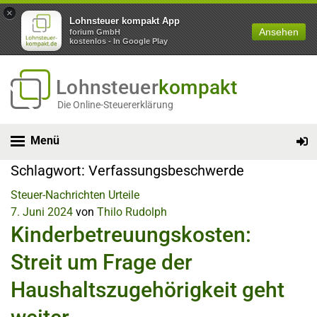
×
Lohnsteuer kompakt App
Ansehen
forium GmbH
kostenlos - In Google Play
Lohnsteuer
kompakt
Die Online-Steuererklärung
Menü
Schlagwort:
Verfassungsbeschwerde
Steuer-Nachrichten
Urteile
7. Juni 2024
von
Thilo Rudolph
Kinderbetreuungskosten:
Streit um Frage der
Haushaltszugehörigkeit geht