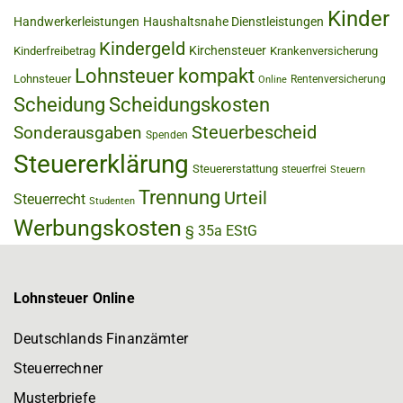
Kinder
Handwerkerleistungen
Haushaltsnahe Dienstleistungen
Kindergeld
Kirchensteuer
Kinderfreibetrag
Krankenversicherung
Lohnsteuer kompakt
Lohnsteuer
Rentenversicherung
Online
Scheidung
Scheidungskosten
Steuerbescheid
Sonderausgaben
Spenden
Steuererklärung
Steuererstattung
steuerfrei
Steuern
Trennung
Urteil
Steuerrecht
Studenten
Werbungskosten
§ 35a EStG
Lohnsteuer Online
Deutschlands Finanzämter
Steuerrechner
Musterbriefe