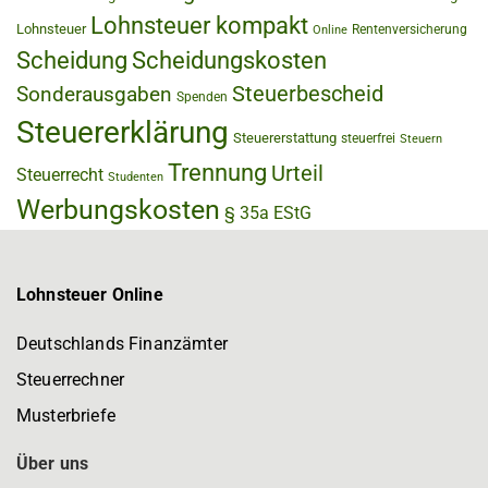
Lohnsteuer kompakt
Lohnsteuer
Rentenversicherung
Online
Scheidung
Scheidungskosten
Steuerbescheid
Sonderausgaben
Spenden
Steuererklärung
Steuererstattung
steuerfrei
Steuern
Trennung
Urteil
Steuerrecht
Studenten
Werbungskosten
§ 35a EStG
Lohnsteuer Online
Deutschlands Finanzämter
Steuerrechner
Musterbriefe
Über uns