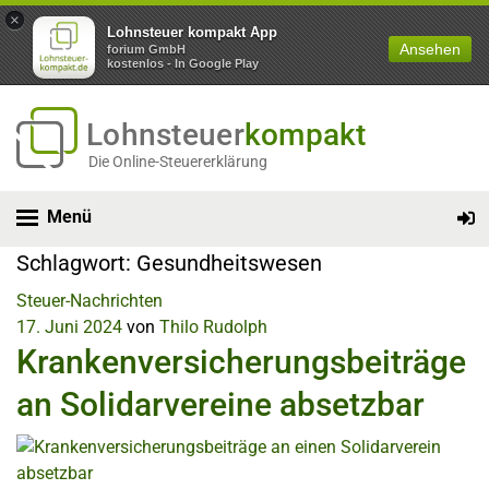
×
Lohnsteuer kompakt App
Ansehen
forium GmbH
kostenlos - In Google Play
Lohnsteuer
kompakt
Die Online-Steuererklärung
Menü
Schlagwort:
Gesundheitswesen
Steuer-Nachrichten
17. Juni 2024
von
Thilo Rudolph
Krankenversicherungsbeiträge
an Solidarvereine absetzbar