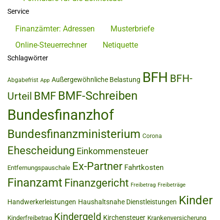
Service
Finanzämter: Adressen
Musterbriefe
Online-Steuerrechner
Netiquette
Schlagwörter
BFH
BFH-
Außergewöhnliche Belastung
Abgabefrist
App
BMF-Schreiben
BMF
Urteil
Bundesfinanzhof
Bundesfinanzministerium
Corona
Ehescheidung
Einkommensteuer
Ex-Partner
Fahrtkosten
Entfernungspauschale
Finanzamt
Finanzgericht
Freibetrag
Freibeträge
Kinder
Handwerkerleistungen
Haushaltsnahe Dienstleistungen
Kindergeld
Kirchensteuer
Kinderfreibetrag
Krankenversicherung