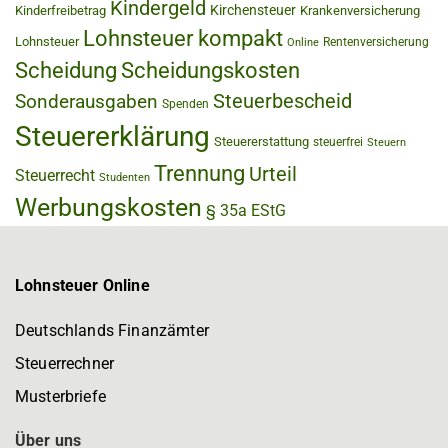
Kindergeld
Kirchensteuer
Kinderfreibetrag
Krankenversicherung
Lohnsteuer kompakt
Lohnsteuer
Rentenversicherung
Online
Scheidung
Scheidungskosten
Steuerbescheid
Sonderausgaben
Spenden
Steuererklärung
Steuererstattung
steuerfrei
Steuern
Trennung
Urteil
Steuerrecht
Studenten
Werbungskosten
§ 35a EStG
Lohnsteuer Online
Deutschlands Finanzämter
Steuerrechner
Musterbriefe
Über uns