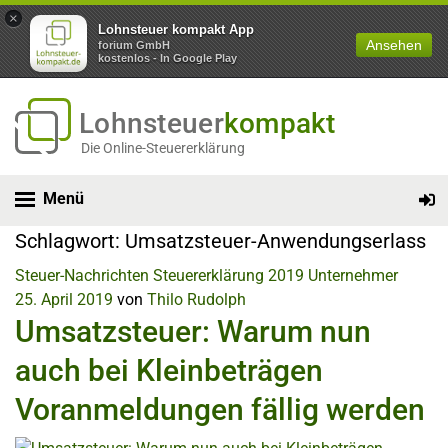
×
Lohnsteuer kompakt App
Ansehen
forium GmbH
kostenlos - In Google Play
Lohnsteuer
kompakt
Die Online-Steuererklärung
Menü
Schlagwort:
Umsatzsteuer-Anwendungserlass
Steuer-Nachrichten
Steuererklärung 2019
Unternehmer
25. April 2019
von
Thilo Rudolph
Umsatzsteuer: Warum nun
auch bei Kleinbeträgen
Voranmeldungen fällig werden