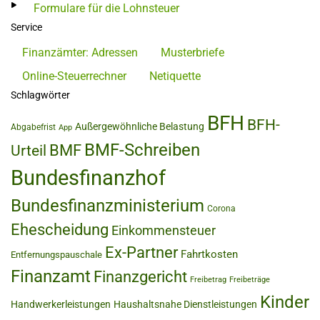
Formulare für die Lohnsteuer
Service
Finanzämter: Adressen
Musterbriefe
Online-Steuerrechner
Netiquette
Schlagwörter
BFH
BFH-
Außergewöhnliche Belastung
Abgabefrist
App
BMF-Schreiben
BMF
Urteil
Bundesfinanzhof
Bundesfinanzministerium
Corona
Ehescheidung
Einkommensteuer
Ex-Partner
Fahrtkosten
Entfernungspauschale
Finanzamt
Finanzgericht
Freibetrag
Freibeträge
Kinder
Handwerkerleistungen
Haushaltsnahe Dienstleistungen