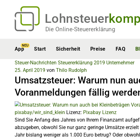
Lohnsteuer
komp
Die Online-Steuererklärung
NEU
App
Start
Sicherheit
Preise
FAQ
B
Steuer-Nachrichten
Steuererklärung 2019
Unternehmer
25. April 2019
von
Thilo Rudolph
Umsatzsteuer: Warum nun auc
Voranmeldungen fällig werde
pixabay/wir_sind_klein
Lizenz:
Pixabay Lizenz
Sind Sie Anfang des Jahres von Ihrem Finanzamt aufgef
abzugeben, obwohl Sie nur ganz geringe Umsätze erzielt
Jahr bislang weniger als 1.000 Euro betrug? Oder obwohl