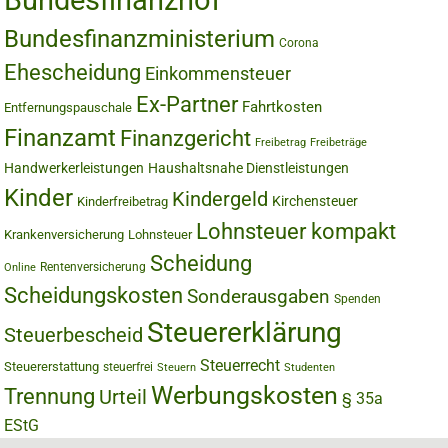
Bundesfinanzhof
Bundesfinanzministerium
Corona
Ehescheidung
Einkommensteuer
Ex-Partner
Fahrtkosten
Entfernungspauschale
Finanzamt
Finanzgericht
Freibetrag
Freibeträge
Handwerkerleistungen
Haushaltsnahe Dienstleistungen
Kinder
Kindergeld
Kirchensteuer
Kinderfreibetrag
Lohnsteuer kompakt
Krankenversicherung
Lohnsteuer
Scheidung
Rentenversicherung
Online
Scheidungskosten
Sonderausgaben
Spenden
Steuererklärung
Steuerbescheid
Steuerrecht
Steuererstattung
steuerfrei
Steuern
Studenten
Werbungskosten
Trennung
Urteil
§ 35a
EStG