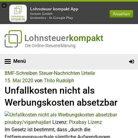
×
Lohnsteuer kompakt App
Ansehen
forium GmbH
kostenlos - In Google Play
Lohnsteuer
kompakt
Die Online-Steuererklärung
Menü
BMF-Schreiben
Steuer-Nachrichten
Urteile
15. Mai 2020
von
Thilo Rudolph
Unfallkosten nicht als
Werbungskosten absetzbar
pixabay/viganhajdari
Lizenz:
Pixabay Lizenz
Im Gesetz ist bestimmt, dass „durch die
Entfernungspauschale sämtliche Aufwendungen