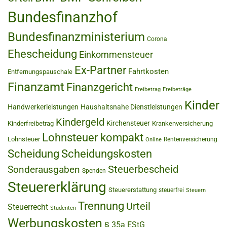
Bundesfinanzhof
Bundesfinanzministerium
Corona
Ehescheidung
Einkommensteuer
Ex-Partner
Fahrtkosten
Entfernungspauschale
Finanzamt
Finanzgericht
Freibetrag
Freibeträge
Kinder
Handwerkerleistungen
Haushaltsnahe Dienstleistungen
Kindergeld
Kirchensteuer
Kinderfreibetrag
Krankenversicherung
Lohnsteuer kompakt
Lohnsteuer
Rentenversicherung
Online
Scheidung
Scheidungskosten
Steuerbescheid
Sonderausgaben
Spenden
Steuererklärung
Steuererstattung
steuerfrei
Steuern
Trennung
Urteil
Steuerrecht
Studenten
Werbungskosten
§ 35a EStG