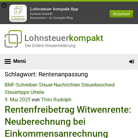
×
Lohnsteuer kompakt App
Ansehen
forium GmbH
kostenlos - In Google Play
Lohnsteuer
kompakt
Die Online-Steuererklärung
Menü
Schlagwort:
Rentenanpassung
BMF-Schreiben
Steuer-Nachrichten
Steuerbescheid
Steuertipps
Urteile
9. Mai 2025
von
Thilo Rudolph
Rentenfreibetrag Witwenrente:
Neuberechnung bei
Einkommensanrechnung