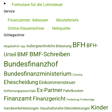
Formulare für die Lohnsteuer
Service
Finanzämter: Adressen
Musterbriefe
Online-Steuerrechner
Netiquette
Schlagwörter
BFH
BFH-
Außergewöhnliche Belastung
Abgabefrist
App
BMF-Schreiben
BMF
Urteil
Bundesfinanzhof
Bundesfinanzministerium
Corona
Ehescheidung
Einkommensteuer
Ex-Partner
Fahrtkosten
Entfernungspauschale
Finanzamt
Finanzgericht
Freibetrag
Freibeträge
Kinder
Handwerkerleistungen
Haushaltsnahe Dienstleistungen