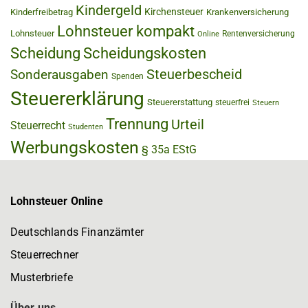
Kindergeld
Kirchensteuer
Kinderfreibetrag
Krankenversicherung
Lohnsteuer kompakt
Lohnsteuer
Rentenversicherung
Online
Scheidung
Scheidungskosten
Steuerbescheid
Sonderausgaben
Spenden
Steuererklärung
Steuererstattung
steuerfrei
Steuern
Trennung
Urteil
Steuerrecht
Studenten
Werbungskosten
§ 35a EStG
Lohnsteuer Online
Deutschlands Finanzämter
Steuerrechner
Musterbriefe
Über uns