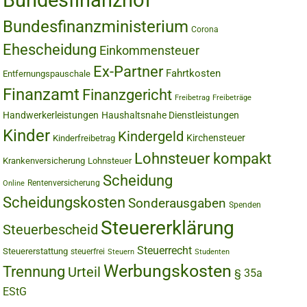
Bundesfinanzhof
Bundesfinanzministerium
Corona
Ehescheidung
Einkommensteuer
Ex-Partner
Fahrtkosten
Entfernungspauschale
Finanzamt
Finanzgericht
Freibetrag
Freibeträge
Handwerkerleistungen
Haushaltsnahe Dienstleistungen
Kinder
Kindergeld
Kirchensteuer
Kinderfreibetrag
Lohnsteuer kompakt
Krankenversicherung
Lohnsteuer
Scheidung
Rentenversicherung
Online
Scheidungskosten
Sonderausgaben
Spenden
Steuererklärung
Steuerbescheid
Steuerrecht
Steuererstattung
steuerfrei
Steuern
Studenten
Werbungskosten
Trennung
Urteil
§ 35a
EStG