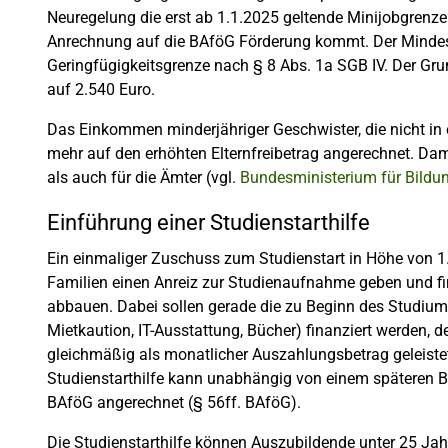
Neuregelung die erst ab 1.1.2025 geltende Minijobgrenz
Anrechnung auf die BAföG Förderung kommt. Der Mindest
Geringfügigkeitsgrenze nach § 8 Abs. 1a SGB IV. Der Gr
auf 2.540 Euro.
Das Einkommen minderjähriger Geschwister, die nicht in e
mehr auf den erhöhten Elternfreibetrag angerechnet. Dami
als auch für die Ämter (vgl.
Bundesministerium für Bildu
Einführung einer Studienstarthilfe
Ein einmaliger Zuschuss zum Studienstart in Höhe von 
Familien einen Anreiz zur Studienaufnahme geben und f
abbauen. Dabei sollen gerade die zu Beginn des Studi
Mietkaution, IT-Ausstattung, Bücher) finanziert werden, d
gleichmäßig als monatlicher Auszahlungsbetrag geleiste
Studienstarthilfe kann unabhängig von einem späteren 
BAföG angerechnet (§ 56ff. BAföG).
Die Studienstarthilfe können Auszubildende unter 25 Ja