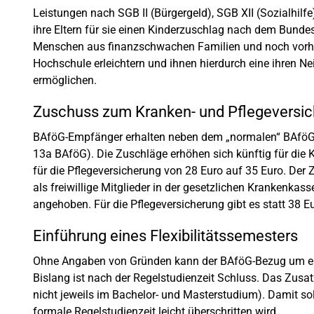
Leistungen nach SGB II (Bürgergeld), SGB XII (Sozialhilf
ihre Eltern für sie einen Kinderzuschlag nach dem Bundes
Menschen aus finanzschwachen Familien und noch vorh
Hochschule erleichtern und ihnen hierdurch eine ihren 
ermöglichen.
Zuschuss zum Kranken- und Pflegeversic
BAföG-Empfänger erhalten neben dem „normalen“ BAföG 
13a BAföG). Die Zuschläge erhöhen sich künftig für die 
für die Pflegeversicherung von 28 Euro auf 35 Euro. Der 
als freiwillige Mitglieder in der gesetzlichen Krankenkas
angehoben. Für die Pflegeversicherung gibt es statt 38 Eu
Einführung eines Flexibilitätssemesters
Ohne Angaben von Gründen kann der BAföG-Bezug um ein 
Bislang ist nach der Regelstudienzeit Schluss. Das Zusa
nicht jeweils im Bachelor- und Masterstudium). Damit so
formale Regelstudienzeit leicht überschritten wird.