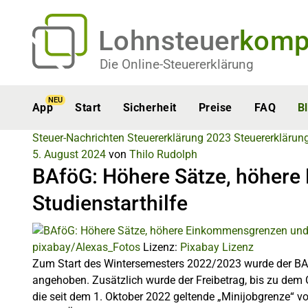
Lohnsteuer
komp
Die Online-Steuererklärung
NEU
App
Start
Sicherheit
Preise
FAQ
B
Steuer-Nachrichten
Steuererklärung 2023
Steuererklärun
5. August 2024
von
Thilo Rudolph
BAföG: Höhere Sätze, höher
Studienstarthilfe
pixabay/Alexas_Fotos
Lizenz:
Pixabay Lizenz
Zum Start des Wintersemesters 2022/2023 wurde der BA
angehoben. Zusätzlich wurde der Freibetrag, bis zu dem
die seit dem 1. Oktober 2022 geltende „Minijobgrenze“ v