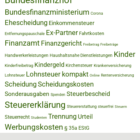
Bundesfinanzhof
Bundesfinanzministerium
Corona
Ehescheidung
Einkommensteuer
Ex-Partner
Fahrtkosten
Entfernungspauschale
Finanzamt
Finanzgericht
Freibetrag
Freibeträge
Kinder
Handwerkerleistungen
Haushaltsnahe Dienstleistungen
Kindergeld
Kirchensteuer
Kinderfreibetrag
Krankenversicherung
Lohnsteuer kompakt
Lohnsteuer
Rentenversicherung
Online
Scheidung
Scheidungskosten
Steuerbescheid
Sonderausgaben
Spenden
Steuererklärung
Steuererstattung
steuerfrei
Steuern
Trennung
Urteil
Steuerrecht
Studenten
Werbungskosten
§ 35a EStG