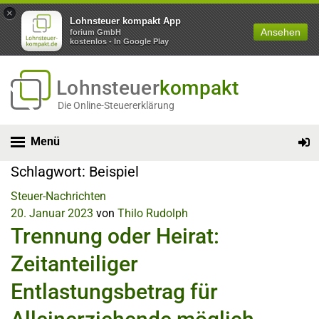
×
Lohnsteuer kompakt App
Ansehen
forium GmbH
kostenlos - In Google Play
Lohnsteuer
kompakt
Die Online-Steuererklärung
Menü
Schlagwort:
Beispiel
Steuer-Nachrichten
20. Januar 2023
von
Thilo Rudolph
Trennung oder Heirat:
Zeitanteiliger
Entlastungsbetrag für