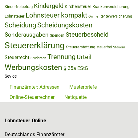
Kindergeld
Kirchensteuer
Kinderfreibetrag
Krankenversicherung
Lohnsteuer kompakt
Lohnsteuer
Rentenversicherung
Online
Scheidung
Scheidungskosten
Steuerbescheid
Sonderausgaben
Spenden
Steuererklärung
Steuererstattung
steuerfrei
Steuern
Trennung
Urteil
Steuerrecht
Studenten
Werbungskosten
§ 35a EStG
Sevice
Finanzämter: Adressen
Musterbriefe
Online-Steuerrechner
Netiquette
Lohnsteuer Online
Deutschlands Finanzämter