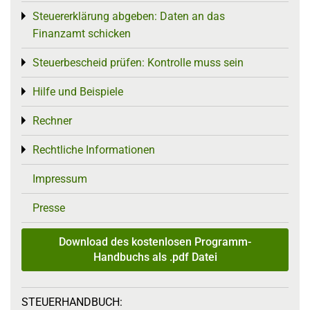
Steuererklärung abgeben: Daten an das
Toggle menu
Finanzamt schicken
Steuerbescheid prüfen: Kontrolle muss sein
Toggle menu
Hilfe und Beispiele
Toggle menu
Rechner
Toggle menu
Rechtliche Informationen
Toggle menu
Impressum
Presse
Download des kostenlosen Programm-
Handbuchs als .pdf Datei
STEUERHANDBUCH: