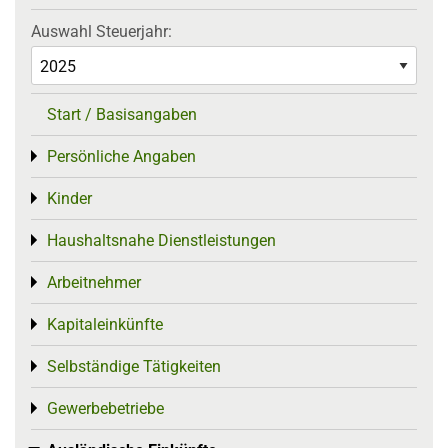
Auswahl Steuerjahr:
Start / Basisangaben
Persönliche Angaben
Toggle menu
Kinder
Toggle menu
Haushaltsnahe Dienstleistungen
Toggle menu
Arbeitnehmer
Toggle menu
Kapitaleinkünfte
Toggle menu
Selbständige Tätigkeiten
Toggle menu
Gewerbebetriebe
Toggle menu