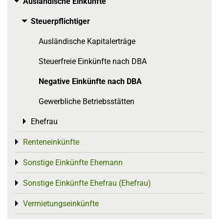
Ausländische Einkünfte
Toggle menu
Steuerpflichtiger
Toggle menu
Ausländische Kapitalerträge
Steuerfreie Einkünfte nach DBA
Negative Einkünfte nach DBA
Gewerbliche Betriebsstätten
Ehefrau
Toggle menu
Renteneinkünfte
Toggle menu
Sonstige Einkünfte Ehemann
Toggle menu
Sonstige Einkünfte Ehefrau (Ehefrau)
Toggle menu
Vermietungseinkünfte
Toggle menu