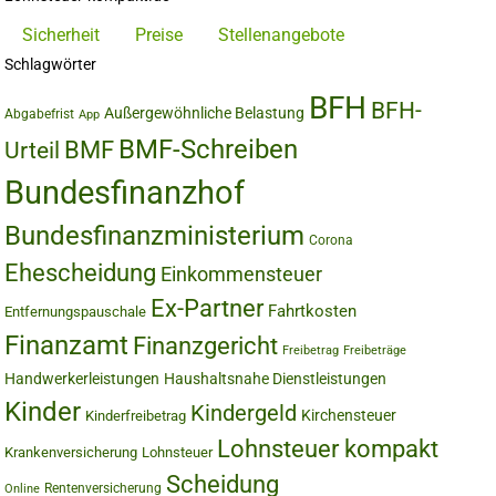
Sicherheit
Preise
Stellenangebote
Schlagwörter
BFH
BFH-
Außergewöhnliche Belastung
Abgabefrist
App
BMF-Schreiben
BMF
Urteil
Bundesfinanzhof
Bundesfinanzministerium
Corona
Ehescheidung
Einkommensteuer
Ex-Partner
Fahrtkosten
Entfernungspauschale
Finanzamt
Finanzgericht
Freibetrag
Freibeträge
Handwerkerleistungen
Haushaltsnahe Dienstleistungen
Kinder
Kindergeld
Kirchensteuer
Kinderfreibetrag
Lohnsteuer kompakt
Krankenversicherung
Lohnsteuer
Scheidung
Rentenversicherung
Online