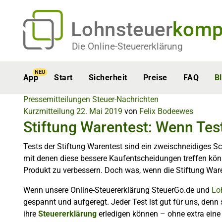
Lohnsteuer
komp
Die Online-Steuererklärung
NEU
App
Start
Sicherheit
Preise
FAQ
B
Pressemitteilungen
Steuer-Nachrichten
Kurzmitteilung
22. Mai 2019
von
Felix Bodeewes
Stiftung Warentest: Wenn Test
Tests der Stiftung Warentest sind ein zweischneidiges Sc
mit denen diese bessere Kaufentscheidungen treffen könn
Produkt zu verbessern. Doch was, wenn die Stiftung Warent
Wenn unsere Online-Steuererklärung SteuerGo.de und
Lo
gespannt und aufgeregt. Jeder Test ist gut für uns, den
ihre
Steuererklärung
erledigen können – ohne extra eine 