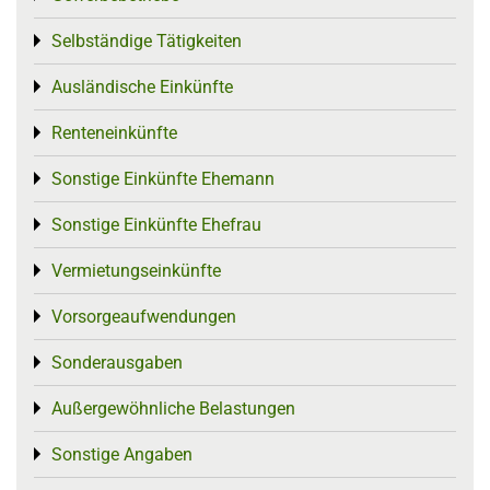
Selbständige Tätigkeiten
Toggle menu
Ausländische Einkünfte
Toggle menu
Renteneinkünfte
Toggle menu
Sonstige Einkünfte Ehemann
Toggle menu
Sonstige Einkünfte Ehefrau
Toggle menu
Vermietungseinkünfte
Toggle menu
Vorsorgeaufwendungen
Toggle menu
Sonderausgaben
Toggle menu
Außergewöhnliche Belastungen
Toggle menu
Sonstige Angaben
Toggle menu