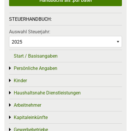
Handbuchs als .pdf Datei
STEUERHANDBUCH:
Auswahl Steuerjahr:
Start / Basisangaben
Persönliche Angaben
Toggle menu
Kinder
Toggle menu
Haushaltsnahe Dienstleistungen
Toggle menu
Arbeitnehmer
Toggle menu
Kapitaleinkünfte
Toggle menu
Gewerbebetriebe
Toggle menu