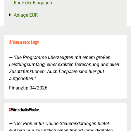
Ende der Eingaben
Anlage EÜR
Toggle menu
"Die Programme überzeugten mit einem großen
Leistungsumfang, einer exakten Berechnung und allen
Zusatzfunktionen. Auch Ehepaare sind hier gut
aufgehoben."
Finanztip 04/2026
"Der Pionier für Online-Steuererklärungen bietet
Nutzern nun zusätzlich einen Import ihres digitalen