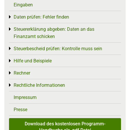
Eingaben
Daten prüfen: Fehler finden
Toggle menu
Steuererklärung abgeben: Daten an das
Toggle menu
Finanzamt schicken
Steuerbescheid prüfen: Kontrolle muss sein
Toggle menu
Hilfe und Beispiele
Toggle menu
Rechner
Toggle menu
Rechtliche Informationen
Toggle menu
Impressum
Presse
Download des kostenlosen Programm-