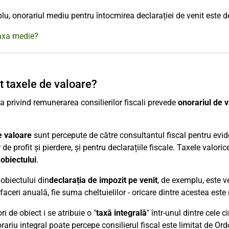
u, onorariul mediu pentru întocmirea declarației de venit este 
taxa medie?
t taxele de valoare?
 privind remunerarea consilierilor fiscali prevede
onorariul de 
e valoare
sunt percepute de către consultantul fiscal pentru evide
r de profit și pierdere, și pentru declarațiile fiscale. Taxele valo
obiectului
.
obiectului din
declarația de impozit pe venit
, de exemplu, este v
afaceri anuală, fie suma cheltuielilor - oricare dintre acestea est
ri de obiect i se atribuie o "
taxă integrală
" într-unul dintre cele 
rariu integral poate percepe consilierul fiscal este limitat de Or