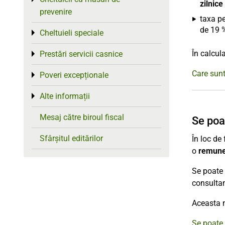
zilnice
prevenire
taxa pe
de 19 
Cheltuieli speciale
Toggle menu
În calcul
Prestări servicii casnice
Toggle menu
Care sunt
Poveri excepționale
Toggle menu
Alte informații
Toggle menu
Mesaj către biroul fiscal
Se poa
Sfârșitul editărilor
În loc de
o
remune
Se poate 
consultan
Aceasta n
Se poate 