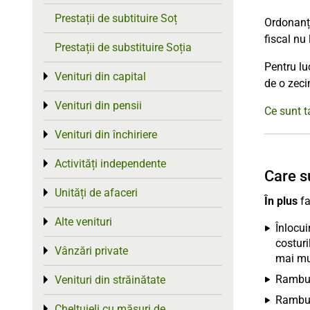
Prestații de subtituire Soț
Ordonanța
fiscal nu
Prestații de substituire Soția
Pentru lu
Venituri din capital
Toggle menu
de o zeci
Venituri din pensii
Toggle menu
Ce sunt t
Venituri din închiriere
Toggle menu
Activități independente
Toggle menu
Care s
Unități de afaceri
Toggle menu
În plus
fa
Alte venituri
Toggle menu
Înlocui
costuri
Vânzări private
Toggle menu
mai mu
Rambu
Venituri din străinătate
Toggle menu
Rambu
Cheltuieli cu măsuri de
Toggle menu