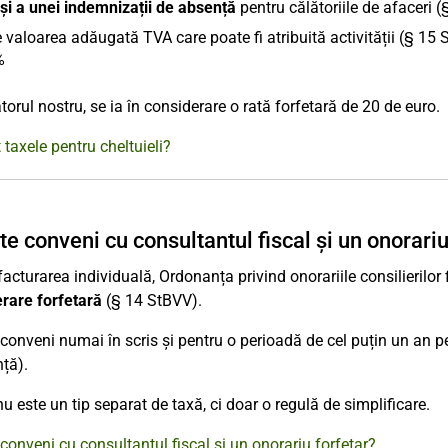
 și a unei indemnizații de absență
pentru călătoriile de afaceri 
 valoarea adăugată TVA care poate fi atribuită activității (§ 15 
%
atorul nostru, se ia în considerare o rată forfetară de 20 de euro.
 taxele pentru cheltuieli?
te conveni cu consultantul fiscal și un onorariu
 facturarea individuală, Ordonanța privind onorariile consilierilo
rare forfetară
(§ 14 StBVV).
conveni numai în scris și pentru o perioadă de cel puțin un an pe
ță).
u este un tip separat de taxă, ci doar o regulă de simplificare.
conveni cu consultantul fiscal și un onorariu forfetar?