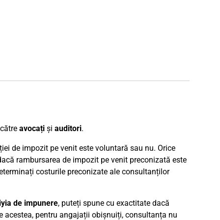
e către
avocați
și
auditori
.
iei de impozit pe venit este voluntară sau nu. Orice
e dacă rambursarea de impozit pe venit preconizată este
determinați costurile preconizate ale consultanților
iyia de impunere
, puteți spune cu exactitate dacă
 acestea, pentru angajații obișnuiți, consultanța nu