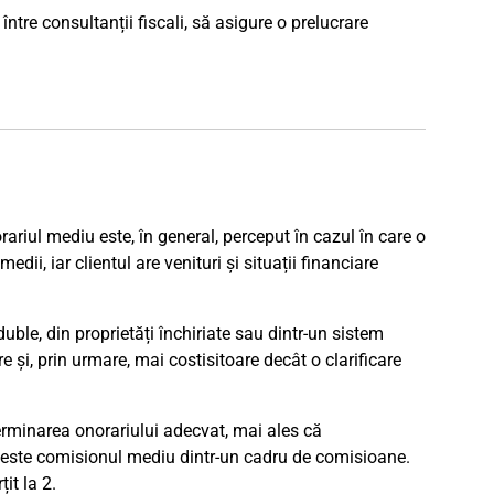
tre consultanții fiscali, să asigure o prelucrare
rariul mediu este, în general, perceput în cazul în care o
dii, iar clientul are venituri și situații financiare
duble, din proprietăți închiriate sau dintr-un sistem
e și, prin urmare, mai costisitoare decât o clarificare
terminarea onorariului adecvat, mai ales că
 este comisionul mediu dintr-un cadru de comisioane.
it la 2.