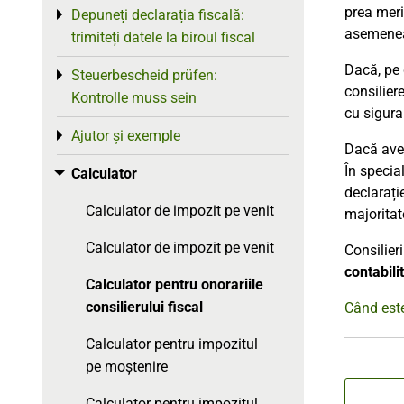
prea meri
Depuneți declarația fiscală:
Toggle menu
asemenea,
trimiteți datele la biroul fiscal
Dacă, pe d
Steuerbescheid prüfen:
Toggle menu
consiliere
Kontrolle muss sein
cu sigura
Ajutor și exemple
Toggle menu
Dacă aveț
În specia
Calculator
Toggle menu
declarați
Calculator de impozit pe venit
majoritat
Calculator de impozit pe venit
Consilieri
contabili
Calculator pentru onorariile
consilierului fiscal
Când este
Calculator pentru impozitul
pe moștenire
Calculator pentru impozitul