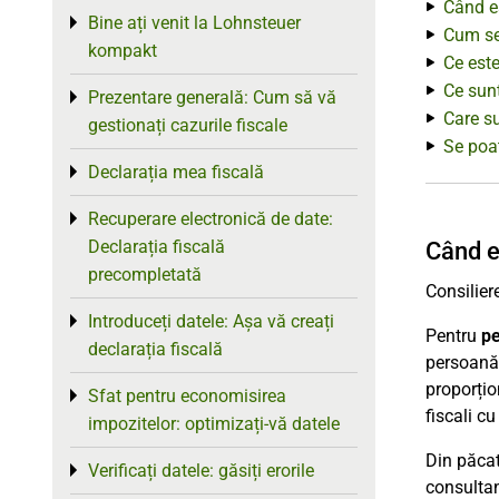
Când e
Bine ați venit la Lohnsteuer
Toggle menu
Cum se 
kompakt
Ce est
Ce sunt
Prezentare generală: Cum să vă
Toggle menu
Care su
gestionați cazurile fiscale
Se poat
Declarația mea fiscală
Toggle menu
Recuperare electronică de date:
Toggle menu
Declarația fiscală
Când e
precompletată
Consilier
Introduceți datele: Așa vă creați
Toggle menu
Pentru
pe
declarația fiscală
persoană 
proporțio
Sfat pentru economisirea
Toggle menu
fiscali cu
impozitelor: optimizați-vă datele
Din păcat
Verificați datele: găsiți erorile
Toggle menu
consultan