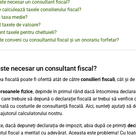
ste necesar un consultant fiscal?
calculează taxele consilierului fiscal?
e taxa medie?
 taxele de valoare?
nt taxele pentru cheltuieli?
e conveni cu consultantul fiscal și un onorariu forfetar?
ste necesar un consultant fiscal?
ea fiscală poate fi oferită atât de către
consilieri fiscali
, cât și d
rsoanele fizice
, depinde în primul rând dacă întocmirea declaraț
care trebuie să depună o declarație fiscală ar trebui să verific
nală cu costurile de consultanță fiscală. Aici, sunteți ajutați să 
 ajutorul calculatorului nostru.
e, dacă depuneți declarația de impozit, abia după ce primiți
dec
tul fiscal a meritat cu adevărat. Aceasta este problema! Cu toate