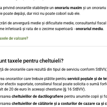
 privind onorariile stabilește un
onorariu maxim
și un onorariu 
 le poate depăși, dar nici nu poate coborî sub ele.
crări de anvergură medie și dificultate medie, consultantul fiscal
me inferioară și rata de o zecime superioară -
onorariul mediu
.
axele de valoare?
unt taxele pentru cheltuieli?
ță de onorariile care rezultă din tipul de serviciu conform StBVV, 
rea onorariilor care trebuie plătite pentru
servicii poștale și de t
lor efectiv suportate, consilierul fiscal poate solicita o sumă for
lt de 20 de euro în aceeași chestiune (§ 16 StBVV).
rsarea
cheltuielilor de dactilografiere
pentru anumite copii și f
rsarea
cheltuielilor de călătorie și a costurilor de cazare ca și c