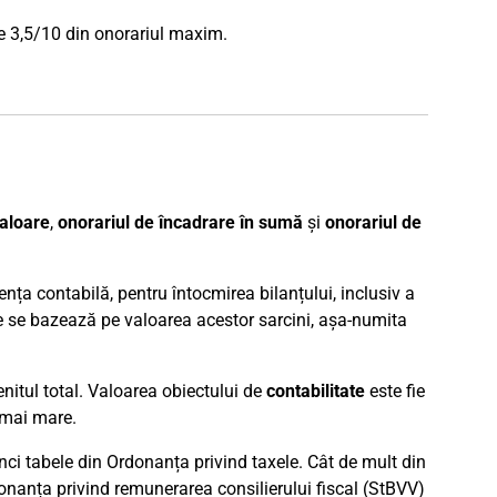
de 3,5/10 din onorariul maxim.
valoare
,
onorariul de încadrare în sumă
și
onorariul de
nța contabilă, pentru întocmirea bilanțului, inclusiv a
rice se bazează pe valoarea acestor sarcini, așa-numita
enitul total. Valoarea obiectului de
contabilitate
este fie
e mai mare.
cinci tabele din Ordonanța privind taxele. Cât de mult din
donanța privind remunerarea consilierului fiscal (StBVV)