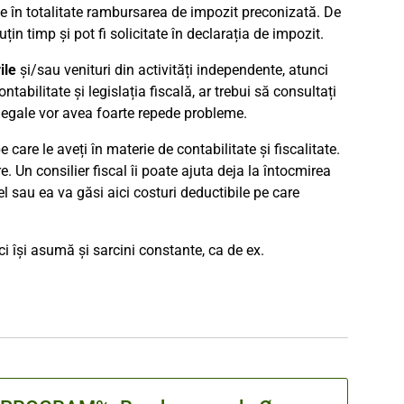
pe în totalitate rambursarea de impozit preconizată. De
in timp și pot fi solicitate în declarația de impozit.
ile
și/sau venituri din activități independente, atunci
ntabilitate și legislația fiscală, ar trebui să consultați
e legale vor avea foarte repede probleme.
care le aveți în materie de contabilitate și fiscalitate.
. Un consilier fiscal îi poate ajuta deja la întocmirea
 el sau ea va găsi aici costuri deductibile pe care
, ci își asumă și sarcini constante, ca de ex.