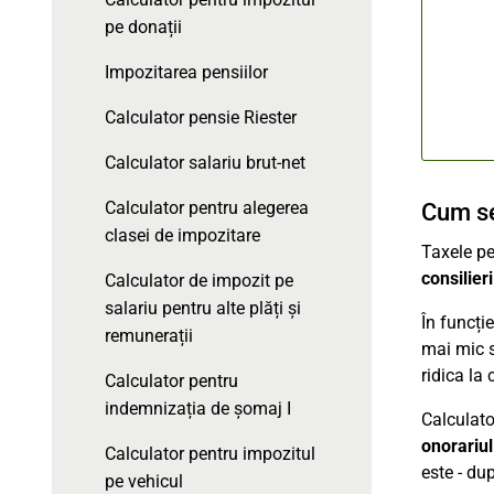
pe donații
Impozitarea pensiilor
Calculator pensie Riester
Calculator salariu brut-net
Calculator pentru alegerea
Cum se
clasei de impozitare
Taxele pe
consilier
Calculator de impozit pe
salariu pentru alte plăți și
În funcți
remunerații
mai mic s
ridica la
Calculator pentru
indemnizația de șomaj I
Calculato
onorariu
Calculator pentru impozitul
este - du
pe vehicul