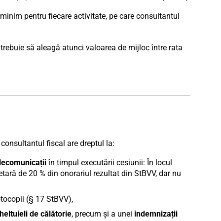
minim pentru fiecare activitate, pe care consultantul
 trebuie să aleagă atunci valoarea de mijloc între rata
consultantul fiscal are dreptul la:
elecomunicații
în timpul executării cesiunii: În locul
fetară de 20 % din onorariul rezultat din StBVV, dar nu
otocopii (§ 17 StBVV),
heltuieli de călătorie
, precum și a unei
indemnizații