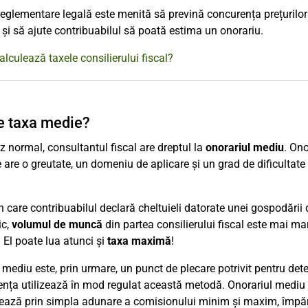
eglementare legală este menită să prevină concurența prețurilor în
ă și să ajute contribuabilul să poată estima un onorariu.
lculează taxele consilierului fiscal?
e taxa medie?
az normal, consultantul fiscal are dreptul la
onorariul mediu
. Ono
are o greutate, un domeniu de aplicare și un grad de dificultate me
în care contribuabilul declară cheltuieli datorate unei gospodării 
ic,
volumul de muncă
din partea consilierului fiscal este mai mar
 El poate lua atunci și
taxa maximă
!
 mediu este, prin urmare, un punct de plecare potrivit pentru de
ența utilizează în mod regulat această metodă. Onorariul mediu
ează prin simpla adunare a comisionului minim și maxim, împărț