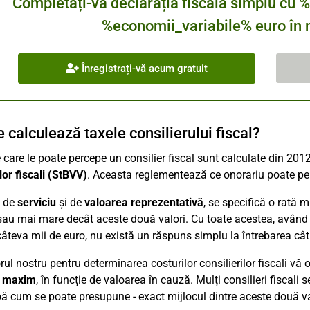
Completați-vă declarația fiscală simplu 
%economii_variabile% euro în m
Înregistrați-vă acum gratuit
 calculează taxele consilierului fiscal?
 care le poate percepe un consilier fiscal sunt calculate din 20
ilor fiscali (StBVV)
. Aceasta reglementează ce onorariu poate perce
e de
serviciu
și de
valoarea reprezentativă
, se specifică o rată 
au mai mare decât aceste două valori. Cu toate acestea, având î
 câteva mii de euro, nu există un răspuns simplu la întrebarea cât 
rul nostru pentru determinarea costurilor consilierilor fiscali vă 
l maxim
, în funcție de valoarea în cauză. Mulți consilieri fiscal
pă cum se poate presupune - exact mijlocul dintre aceste două va