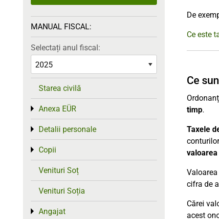
De exempl
MANUAL FISCAL:
Ce este 
Selectați anul fiscal:
Ce sun
Starea civilă
Ordonanța
Anexa EÜR
Toggle menu
timp
.
Taxele d
Detalii personale
Toggle menu
conturilo
Copii
Toggle menu
valoarea 
Venituri Soț
Valoarea 
cifra de 
Venituri Soția
Cărei valo
Angajat
Toggle menu
acest ono