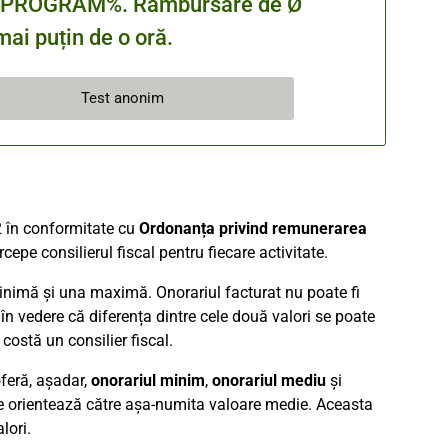
cu %PROGRAM%. Rambursare de Ø
ai puțin de o oră.
Test anonim
12 în conformitate cu
Ordonanța privind remunerarea
pe consilierul fiscal pentru fiecare activitate.
minimă și una maximă. Onorariul facturat nu poate fi
n vedere că diferența dintre cele două valori se poate
costă un consilier fiscal.
oferă, așadar,
onorariul minim
,
onorariul mediu
și
i se orientează către așa-numita valoare medie. Aceasta
lori.