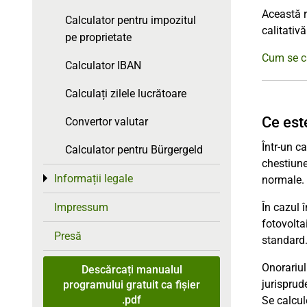
Această r
Calculator pentru impozitul
calitativ
pe proprietate
Cum se ca
Calculator IBAN
Calculați zilele lucrătoare
Ce est
Convertor valutar
Într-un c
Calculator pentru Bürgergeld
chestiune 
Informații legale
Toggle menu
normale.
În cazul 
Impressum
fotovolta
Presă
standard.
Onorariul
Descărcați manualul
jurisprud
programului gratuit ca fișier
.pdf
Se calcul