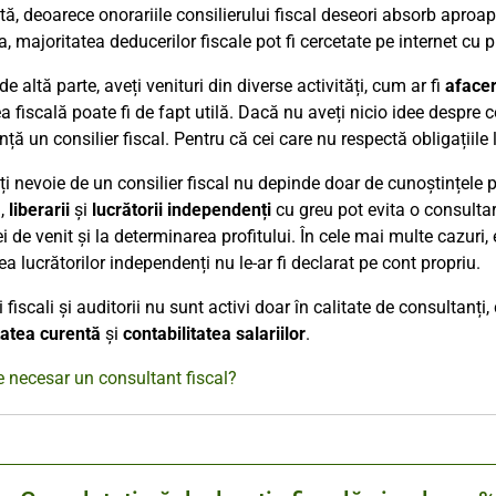
tă, deoarece onorariile consilierului fiscal deseori absorb aproa
 majoritatea deducerilor fiscale pot fi cercetate pe internet cu puț
e altă parte, aveți venituri din diverse activități, cum ar fi
afacer
a fiscală poate fi de fapt utilă. Dacă nu aveți nicio idee despre co
nță un consilier fiscal. Pentru că cei care nu respectă obligațiil
i nevoie de un consilier fiscal nu depinde doar de cunoștințele pe 
l,
liberarii
și
lucrătorii independenți
cu greu pot evita o consultare
ei de venit și la determinarea profitului. În cele mai multe cazuri,
ea lucrătorilor independenți nu le-ar fi declarat pe cont propriu.
i fiscali și auditorii nu sunt activi doar în calitate de consultanți
tatea curentă
și
contabilitatea salariilor
.
 necesar un consultant fiscal?