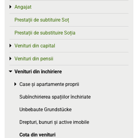
Angajat
Toggle menu
Prestații de subtituire Soț
Prestații de substituire Soția
Venituri din capital
Toggle menu
Venituri din pensii
Toggle menu
Venituri din închiriere
Toggle menu
Case și apartamente proprii
Toggle menu
Subînchirierea spațiilor închiriate
Unbebaute Grundstücke
Drepturi, bunuri și active imobile
Cota din venituri