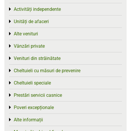
Activități independente
Toggle menu
Unități de afaceri
Toggle menu
Alte venituri
Toggle menu
Vânzări private
Toggle menu
Venituri din străinătate
Toggle menu
Cheltuieli cu măsuri de prevenire
Toggle menu
Cheltuieli speciale
Toggle menu
Prestări servicii casnice
Toggle menu
Poveri excepționale
Toggle menu
Alte informații
Toggle menu