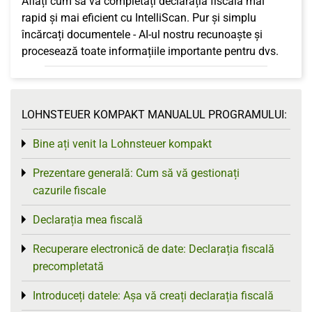
Aflați cum să vă completați declarația fiscală mai
rapid și mai eficient cu IntelliScan. Pur și simplu
încărcați documentele - AI-ul nostru recunoaște și
procesează toate informațiile importante pentru dvs.
LOHNSTEUER KOMPAKT MANUALUL PROGRAMULUI:
Bine ați venit la Lohnsteuer kompakt
Toggle menu
Prezentare generală: Cum să vă gestionați
Toggle menu
cazurile fiscale
Declarația mea fiscală
Toggle menu
Recuperare electronică de date: Declarația fiscală
Toggle menu
precompletată
Introduceți datele: Așa vă creați declarația fiscală
Toggle menu