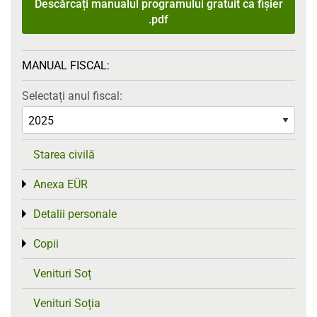
Descărcați manualul programului gratuit ca fișier
.pdf
MANUAL FISCAL:
Selectați anul fiscal:
Starea civilă
Anexa EÜR
Toggle menu
Detalii personale
Toggle menu
Copii
Toggle menu
Venituri Soț
Venituri Soția