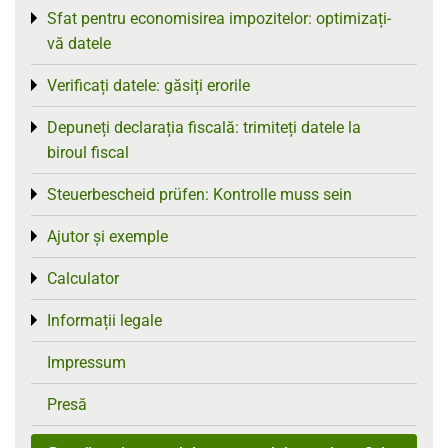
Sfat pentru economisirea impozitelor: optimizați-
Toggle menu
vă datele
Verificați datele: găsiți erorile
Toggle menu
Depuneți declarația fiscală: trimiteți datele la
Toggle menu
biroul fiscal
Steuerbescheid prüfen: Kontrolle muss sein
Toggle menu
Ajutor și exemple
Toggle menu
Calculator
Toggle menu
Informații legale
Toggle menu
Impressum
Presă