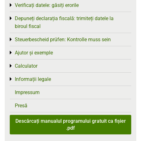
Verificați datele: găsiți erorile
Toggle menu
Depuneți declarația fiscală: trimiteți datele la
Toggle menu
biroul fiscal
Steuerbescheid prüfen: Kontrolle muss sein
Toggle menu
Ajutor și exemple
Toggle menu
Calculator
Toggle menu
Informații legale
Toggle menu
Impressum
Presă
Descărcați manualul programului gratuit ca fișier
.pdf