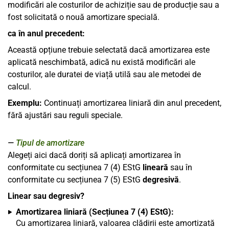
modificări ale costurilor de achiziție sau de producție sau a
fost solicitată o nouă amortizare specială.
ca în anul precedent:
Această opțiune trebuie selectată dacă amortizarea este
aplicată neschimbată, adică nu există modificări ale
costurilor, ale duratei de viață utilă sau ale metodei de
calcul.
Exemplu:
Continuați amortizarea liniară din anul precedent,
fără ajustări sau reguli speciale.
Tipul de amortizare
Alegeți aici dacă doriți să aplicați amortizarea în
conformitate cu secțiunea 7 (4) EStG
lineară
sau în
conformitate cu secțiunea 7 (5) EStG
degresivă
.
Linear sau degresiv?
Amortizarea liniară (Secțiunea 7 (4) EStG):
Cu amortizarea liniară, valoarea clădirii este amortizată