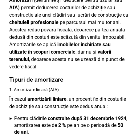
Amortizări
(denumite și "deducere pentru uzură" sau
AfA
) permit deducerea costurilor de achiziție sau
construcție ale unei clădiri sau lucrări de construcție ca
cheltuieli profesionale
pe parcursul mai multor ani.
Acestea reduc povara fiscală, deoarece partea anuală
dedusă din costuri este scăzută din venitul impozabil.
Amortizările se aplică
imobilelor închiriate sau
utilizate în scopuri comerciale
, dar nu și
valorii
terenului
, deoarece acesta nu se uzează din punct de
vedere fiscal.
Tipuri de amortizare
1. Amortizare liniară (AfA)
În cazul
amortizării liniare
, un procent fix din costurile
de achiziție sau construcție este dedus anual:
Pentru clădirile
construite după 31 decembrie 1924
,
amortizarea este de
2 %
pe an pe o perioadă de
50
de ani
.