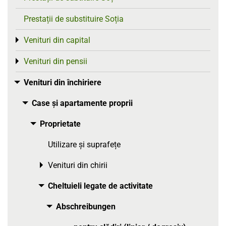
Prestații de substituire Soția
Venituri din capital
Toggle menu
Venituri din pensii
Toggle menu
Venituri din închiriere
Toggle menu
Case și apartamente proprii
Toggle menu
Proprietate
Toggle menu
Utilizare și suprafețe
Venituri din chirii
Toggle menu
Cheltuieli legate de activitate
Toggle menu
Abschreibungen
Toggle menu