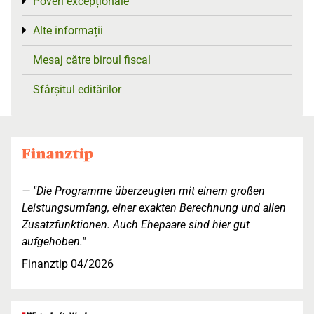
Poveri excepționale
Toggle menu
Alte informații
Toggle menu
Mesaj către biroul fiscal
Sfârșitul editărilor
"Die Programme überzeugten mit einem großen
Leistungsumfang, einer exakten Berechnung und allen
Zusatzfunktionen. Auch Ehepaare sind hier gut
aufgehoben."
Finanztip 04/2026