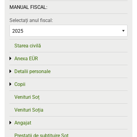
MANUAL FISCAL:
Selectați anul fiscal:
Starea civilă
Anexa EÜR
Toggle menu
Detalii personale
Toggle menu
Copii
Toggle menu
Venituri Soț
Venituri Soția
Angajat
Toggle menu
Prestații de subtituire Soț