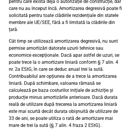
pentru care există deja o autorizație de construcție, dar
care nu au început încă. Amortizarea degresivă poate fi
solicitată pentru toate clădirile rezidențiale din statele
membre ale UE/SEE, fără a fi limitată la clădirile din
țară.
Cât timp se utilizează amortizarea degresivă, nu sunt
permise amortizări datorate uzurii tehnice sau
economice excepționale. Dacă apar astfel de uzuri, se
poate trece la o amortizare liniară conform § 7 alin. 4
nr. 2a EStG, în care se deduc anual trei la sută.
Contribuabilul are opțiunea de a trece la amortizarea
liniară. După schimbare, valoarea rămasă se
calculează pe baza costurilor inițiale de achiziție și
producție minus amortizările anterioare. Dacă durata
reală de utilizare după trecerea la amortizarea liniară
este mai scurtă decât durata obișnuită de utilizare de
33 de ani, se poate utiliza o rată de amortizare mai
mare de trei la sută (§ 7 alin. 4 fraza 2 EStG).