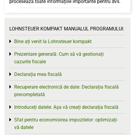
procesează toate informațiile importante pentru dvs.
LOHNSTEUER KOMPAKT MANUALUL PROGRAMULUI:
Bine ați venit la Lohnsteuer kompakt
Toggle menu
Prezentare generală: Cum să vă gestionați
Toggle menu
cazurile fiscale
Declarația mea fiscală
Toggle menu
Recuperare electronică de date: Declarația fiscală
Toggle menu
precompletată
Introduceți datele: Așa vă creați declarația fiscală
Toggle menu
Sfat pentru economisirea impozitelor: optimizați-
Toggle menu
vă datele