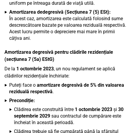
uniform pe întreaga durată de viață utilă.
Amortizarea dedegresivă (Secțiunea 7 (5) ESt):
În acest caz, amortizarea este calculată folosind sume
descrescătoare bazate pe valoarea reziduală respectivă.
Acest lucru permite o depreciere mai mare în primii
câțiva ani.
Amortizarea degresivă pentru clădirile rezidențiale
(secțiunea 7 (5a) EStG)
De la
1 octombrie 2023
, un nou regulament se aplică
clădirilor rezidențiale închiriate:
Puteți face o
amortizare degresivă de 5% din valoarea
reziduală respectivă
.
Precondiție:
Clădirea este construită între
1 octombrie 2023
și
30
septembrie 2029
sau contractul de cumpărare este
încheiat în această perioadă.
Clădirea trebuie să fie cumpărată până la sfârșitul