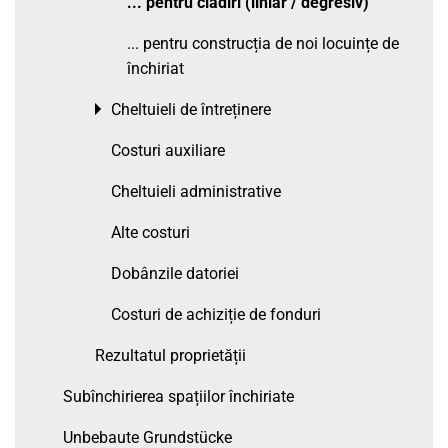
... pentru clădiri (liniar / degresiv)
... pentru construcția de noi locuințe de
închiriat
Cheltuieli de întreținere
Toggle menu
Costuri auxiliare
Cheltuieli administrative
Alte costuri
Dobânzile datoriei
Costuri de achiziție de fonduri
Rezultatul proprietății
Subînchirierea spațiilor închiriate
Unbebaute Grundstücke