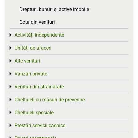
Drepturi, bunuri și active imobile
Cota din venituri
Activități independente
Toggle menu
Unități de afaceri
Toggle menu
Alte venituri
Toggle menu
Vânzări private
Toggle menu
Venituri din străinătate
Toggle menu
Cheltuieli cu măsuri de prevenire
Toggle menu
Cheltuieli speciale
Toggle menu
Prestări servicii casnice
Toggle menu