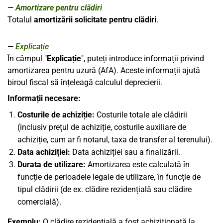
Amortizare pentru clădiri
Totalul
amortizării solicitate pentru clădiri
.
Explicație
În câmpul "
Explicație
", puteți introduce informații privind
amortizarea pentru uzură (AfA). Aceste informații ajută
biroul fiscal să înțeleagă calculul deprecierii.
Informații necesare:
Costurile de achiziție:
Costurile totale ale clădirii
(inclusiv prețul de achiziție, costurile auxiliare de
achiziție, cum ar fi notarul, taxa de transfer al terenului).
Data achiziției:
Data achiziției sau a finalizării.
Durata de utilizare:
Amortizarea este calculată în
funcție de perioadele legale de utilizare, în funcție de
tipul clădirii (de ex. clădire rezidențială sau clădire
comercială).
Exemplu:
O clădire rezidențială a fost achiziționată la