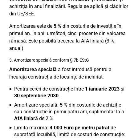
achiziția în anul finalizării. Regula se aplică și clădirilor
din UE/SEE.
Amortizarea este de
5 %
din costurile de investiție în
primul an. În anii următori, cinci procente din valoarea
rămasă. Este posibilă trecerea la AfA liniară (3 %
anual).
3. Amortizare specială conform § 7b EStG
Amortizarea specială
a fost introdusă pentru a
încuraja construcția de locuințe de închiriat:
Pentru cereri de construcție între
1 ianuarie 2023
și
30 septembrie 2030
.
Amortizare specială:
5 %
din costurile de achiziție
sau construcție în primii patru ani, suplimentar la o
AfA liniară
de 2 %.
Limită maximă:
4.000 Euro pe metru pătrat
de
suprafață locuibilă, limită de costuri de construcție: