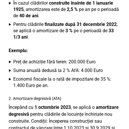
În cazul clădirilor
construite înainte de 1 ianuarie
1925
, amortizarea este de
2,5 %
pe an pe o perioadă
de
40 de ani
.
Pentru clădirile
finalizate după 31 decembrie 2022
,
se aplică o amortizare de
3 %
pe o perioadă de
33
1/3 ani
.
Exemplu:
Preț de achiziție fără teren: 200.000 Euro
Suma anuală dedusă la 2 % AfA: 4.000 Euro
Economii fiscale la o rată de impozitare de 35 %:
1.400 Euro pe an.
2. Amortizare degresivă (AfA)
Începând cu
1 octombrie 2023
, se aplică o
amortizare
degresivă
pentru clădirile de locuințe închiriate nou
construite. Condiții: Începerea construcției sau
contractul de vânzare între 1.10.2023 și 30.9.2029 și