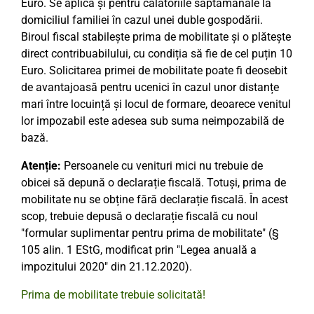
Euro. Se aplică și pentru călătoriile săptămânale la
domiciliul familiei în cazul unei duble gospodării.
Biroul fiscal stabilește prima de mobilitate și o plătește
direct contribuabilului, cu condiția să fie de cel puțin 10
Euro. Solicitarea primei de mobilitate poate fi deosebit
de avantajoasă pentru ucenici în cazul unor distanțe
mari între locuință și locul de formare, deoarece venitul
lor impozabil este adesea sub suma neimpozabilă de
bază.
Atenție:
Persoanele cu venituri mici nu trebuie de
obicei să depună o declarație fiscală. Totuși, prima de
mobilitate nu se obține fără declarație fiscală. În acest
scop, trebuie depusă o declarație fiscală cu noul
"formular suplimentar pentru prima de mobilitate" (§
105 alin. 1 EStG, modificat prin "Legea anuală a
impozitului 2020" din 21.12.2020).
Prima de mobilitate trebuie solicitată!