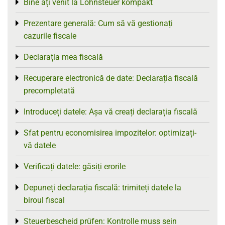
Bine ați venit la Lohnsteuer kompakt
Toggle menu
Prezentare generală: Cum să vă gestionați
Toggle menu
cazurile fiscale
Declarația mea fiscală
Toggle menu
Recuperare electronică de date: Declarația fiscală
Toggle menu
precompletată
Introduceți datele: Așa vă creați declarația fiscală
Toggle menu
Sfat pentru economisirea impozitelor: optimizați-
Toggle menu
vă datele
Verificați datele: găsiți erorile
Toggle menu
Depuneți declarația fiscală: trimiteți datele la
Toggle menu
biroul fiscal
Steuerbescheid prüfen: Kontrolle muss sein
Toggle menu