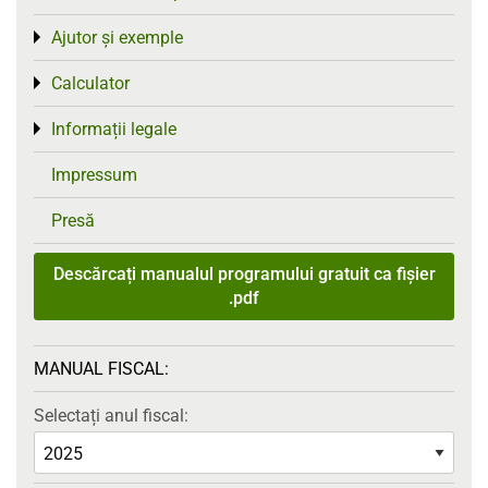
Ajutor și exemple
Toggle menu
Calculator
Toggle menu
Informații legale
Toggle menu
Impressum
Presă
Descărcați manualul programului gratuit ca fișier
.pdf
MANUAL FISCAL:
Selectați anul fiscal: