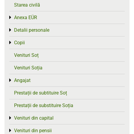
Starea civilă
Anexa EÜR
Toggle menu
Detalii personale
Toggle menu
Copii
Toggle menu
Venituri Soț
Venituri Soția
Angajat
Toggle menu
Prestații de subtituire Soț
Prestații de substituire Soția
Venituri din capital
Toggle menu
Venituri din pensii
Toggle menu