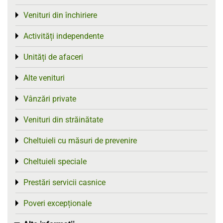
Venituri din închiriere
Toggle menu
Activități independente
Toggle menu
Unități de afaceri
Toggle menu
Alte venituri
Toggle menu
Vânzări private
Toggle menu
Venituri din străinătate
Toggle menu
Cheltuieli cu măsuri de prevenire
Toggle menu
Cheltuieli speciale
Toggle menu
Prestări servicii casnice
Toggle menu
Poveri excepționale
Toggle menu