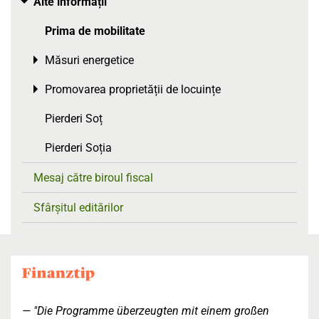
Alte informații
Toggle menu
Prima de mobilitate
Măsuri energetice
Toggle menu
Promovarea proprietății de locuințe
Toggle menu
Pierderi Soț
Pierderi Soția
Mesaj către biroul fiscal
Sfârșitul editărilor
"Die Programme überzeugten mit einem großen