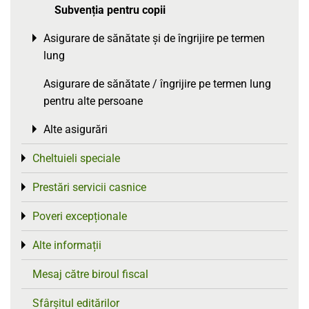
Subvenția pentru copii
Asigurare de sănătate și de îngrijire pe termen
Toggle menu
lung
Asigurare de sănătate / îngrijire pe termen lung
pentru alte persoane
Alte asigurări
Toggle menu
Cheltuieli speciale
Toggle menu
Prestări servicii casnice
Toggle menu
Poveri excepționale
Toggle menu
Alte informații
Toggle menu
Mesaj către biroul fiscal
Sfârșitul editărilor