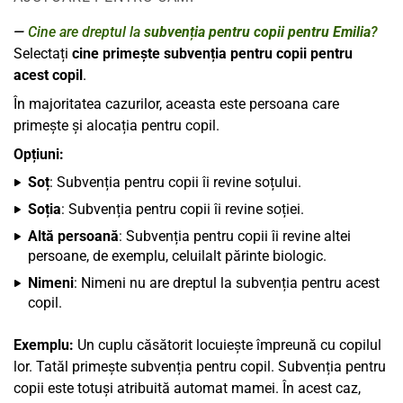
Cine are dreptul la
subvenția pentru copii pentru Emilia
?
Selectați
cine primește subvenția pentru copii pentru
acest copil
.
În majoritatea cazurilor, aceasta este persoana care
primește și alocația pentru copil.
Opțiuni:
Soț
: Subvenția pentru copii îi revine soțului.
Soția
: Subvenția pentru copii îi revine soției.
Altă persoană
: Subvenția pentru copii îi revine altei
persoane, de exemplu, celuilalt părinte biologic.
Nimeni
: Nimeni nu are dreptul la subvenția pentru acest
copil.
Exemplu:
Un cuplu căsătorit locuiește împreună cu copilul
lor. Tatăl primește subvenția pentru copil. Subvenția pentru
copii este totuși atribuită automat mamei. În acest caz,