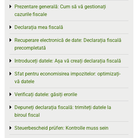
Prezentare generală: Cum să vă gestionați
Toggle menu
cazurile fiscale
Declarația mea fiscală
Toggle menu
Recuperare electronică de date: Declarația fiscală
Toggle menu
precompletată
Introduceți datele: Așa vă creați declarația fiscală
Toggle menu
Sfat pentru economisirea impozitelor: optimizați-
Toggle menu
vă datele
Verificați datele: găsiți erorile
Toggle menu
Depuneți declarația fiscală: trimiteți datele la
Toggle menu
biroul fiscal
Steuerbescheid prüfen: Kontrolle muss sein
Toggle menu