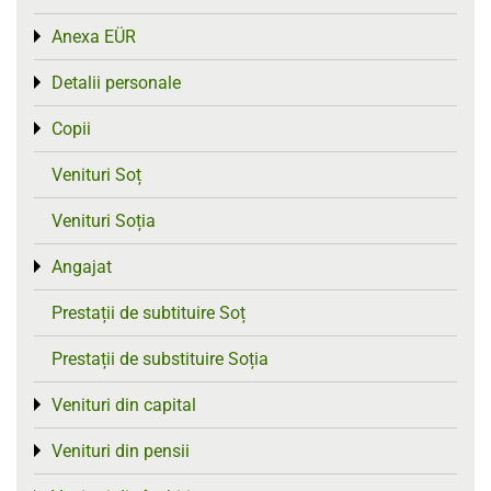
Anexa EÜR
Toggle menu
Detalii personale
Toggle menu
Copii
Toggle menu
Venituri Soț
Venituri Soția
Angajat
Toggle menu
Prestații de subtituire Soț
Prestații de substituire Soția
Venituri din capital
Toggle menu
Venituri din pensii
Toggle menu