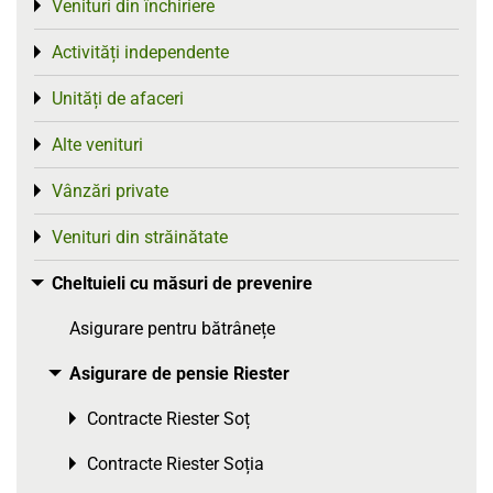
Venituri din închiriere
Toggle menu
Activități independente
Toggle menu
Unități de afaceri
Toggle menu
Alte venituri
Toggle menu
Vânzări private
Toggle menu
Venituri din străinătate
Toggle menu
Cheltuieli cu măsuri de prevenire
Toggle menu
Asigurare pentru bătrânețe
Asigurare de pensie Riester
Toggle menu
Contracte Riester Soț
Toggle menu
Contracte Riester Soția
Toggle menu