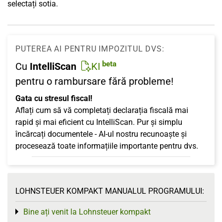
selectați sotia.
PUTEREA AI PENTRU IMPOZITUL DVS:
beta
Cu
IntelliScan
KI
pentru o rambursare fără probleme!
Gata cu stresul fiscal!
Aflați cum să vă completați declarația fiscală mai
rapid și mai eficient cu IntelliScan. Pur și simplu
încărcați documentele - AI-ul nostru recunoaște și
procesează toate informațiile importante pentru dvs.
LOHNSTEUER KOMPAKT MANUALUL PROGRAMULUI:
Bine ați venit la Lohnsteuer kompakt
Toggle menu