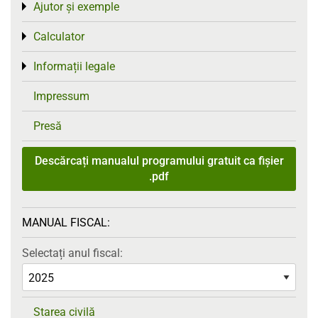
Ajutor și exemple
Toggle menu
Calculator
Toggle menu
Informații legale
Toggle menu
Impressum
Presă
Descărcați manualul programului gratuit ca fișier
.pdf
MANUAL FISCAL:
Selectați anul fiscal:
Starea civilă