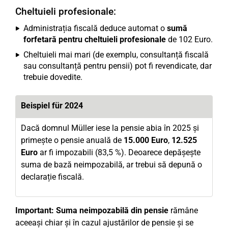
Cheltuieli profesionale:
Administrația fiscală deduce automat o
sumă
forfetară pentru cheltuieli profesionale
de 102 Euro.
Cheltuieli mai mari (de exemplu, consultanță fiscală
sau consultanță pentru pensii) pot fi revendicate, dar
trebuie dovedite.
Beispiel für 2024
Dacă domnul Müller iese la pensie abia în 2025 și
primește o pensie anuală de
15.000 Euro
,
12.525
Euro
ar fi impozabili (83,5 %). Deoarece depășește
suma de bază neimpozabilă, ar trebui să depună o
declarație fiscală.
Important:
Suma neimpozabilă din pensie
rămâne
aceeași chiar și în cazul ajustărilor de pensie și se