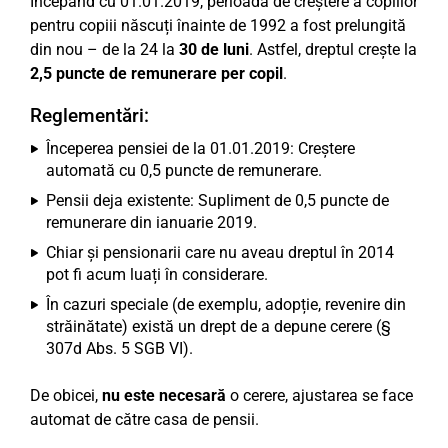
Începând cu 01.01.2019, perioada de creștere a copiilor
pentru copiii născuți înainte de 1992 a fost prelungită
din nou – de la 24 la
30 de luni
. Astfel, dreptul crește la
2,5 puncte de remunerare per copil
.
Reglementări:
Începerea pensiei de la 01.01.2019: Creștere
automată cu 0,5 puncte de remunerare.
Pensii deja existente: Supliment de 0,5 puncte de
remunerare din ianuarie 2019.
Chiar și pensionarii care nu aveau dreptul în 2014
pot fi acum luați în considerare.
În cazuri speciale (de exemplu, adopție, revenire din
străinătate) există un drept de a depune cerere (§
307d Abs. 5 SGB VI).
De obicei,
nu este necesară
o cerere, ajustarea se face
automat de către casa de pensii.