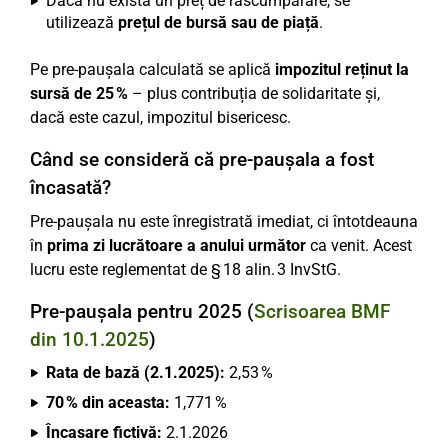
Dacă nu există un preț de răscumpărare, se
utilizează
prețul de bursă sau de piață
.
Pe pre-paușala calculată se aplică
impozitul reținut la
sursă de 25 %
– plus contribuția de solidaritate și,
dacă este cazul, impozitul bisericesc.
Când se consideră că pre-paușala a fost
încasată?
Pre-paușala nu este înregistrată imediat, ci întotdeauna
în
prima zi lucrătoare a anului următor
ca venit. Acest
lucru este reglementat de § 18 alin. 3 InvStG.
Pre-paușala pentru 2025 (
Scrisoarea BMF
din 10.1.2025
)
Rata de bază (2.1.2025):
2,53 %
70 % din aceasta:
1,771 %
Încasare fictivă:
2.1.2026