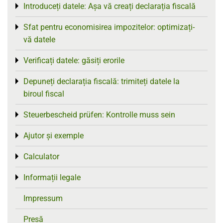
Introduceți datele: Așa vă creați declarația fiscală
Toggle menu
Sfat pentru economisirea impozitelor: optimizați-
Toggle menu
vă datele
Verificați datele: găsiți erorile
Toggle menu
Depuneți declarația fiscală: trimiteți datele la
Toggle menu
biroul fiscal
Steuerbescheid prüfen: Kontrolle muss sein
Toggle menu
Ajutor și exemple
Toggle menu
Calculator
Toggle menu
Informații legale
Toggle menu
Impressum
Presă