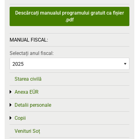
Descărcați manualul programului gratuit ca fișier
.pdf
MANUAL FISCAL:
Selectați anul fiscal:
Starea civilă
Anexa EÜR
Toggle menu
Detalii personale
Toggle menu
Copii
Toggle menu
Venituri Soț