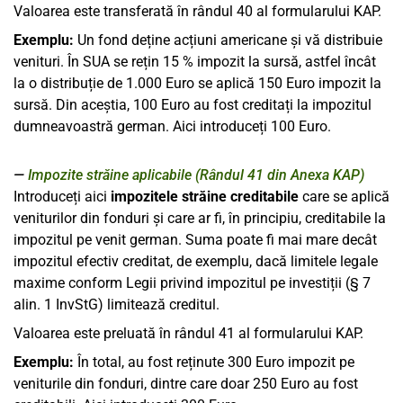
Valoarea este transferată în rândul 40 al formularului KAP.
Exemplu:
Un fond deține acțiuni americane și vă distribuie
venituri. În SUA se rețin 15 % impozit la sursă, astfel încât
la o distribuție de 1.000 Euro se aplică 150 Euro impozit la
sursă. Din aceștia, 100 Euro au fost creditați la impozitul
dumneavoastră german. Aici introduceți 100 Euro.
Impozite străine aplicabile (Rândul 41 din Anexa KAP)
Introduceți aici
impozitele străine creditabile
care se aplică
veniturilor din fonduri și care ar fi, în principiu, creditabile la
impozitul pe venit german. Suma poate fi mai mare decât
impozitul efectiv creditat, de exemplu, dacă limitele legale
maxime conform Legii privind impozitul pe investiții (§ 7
alin. 1 InvStG) limitează creditul.
Valoarea este preluată în rândul 41 al formularului KAP.
Exemplu:
În total, au fost reținute 300 Euro impozit pe
veniturile din fonduri, dintre care doar 250 Euro au fost