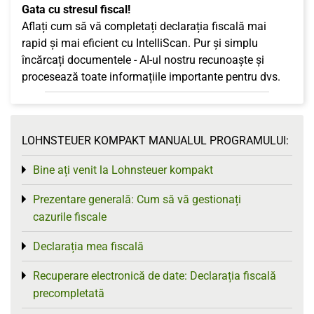
Gata cu stresul fiscal!
Aflați cum să vă completați declarația fiscală mai
rapid și mai eficient cu IntelliScan. Pur și simplu
încărcați documentele - AI-ul nostru recunoaște și
procesează toate informațiile importante pentru dvs.
LOHNSTEUER KOMPAKT MANUALUL PROGRAMULUI:
Bine ați venit la Lohnsteuer kompakt
Toggle menu
Prezentare generală: Cum să vă gestionați
Toggle menu
cazurile fiscale
Declarația mea fiscală
Toggle menu
Recuperare electronică de date: Declarația fiscală
Toggle menu
precompletată