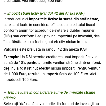
creditabili. Aici introduceți 300 Euro.
Impozit străin fictiv (Rândul 42 din Anexa KAP)
Introduceți aici
impozitele fictive la sursă din străinătate
,
care sunt luate în considerare în scopul creditului fiscal
conform anumitor acorduri de evitare a dublei impuneri
(DBI) sau conform Legii privind impozitul pe investiții, deși
în străinătate nu a fost reținut efectiv niciun impozit.
Valoarea este preluată în rândul 42 din anexa KAP.
Exemplu:
Un DBI permite creditarea unui impozit fictiv la
sursă de 10% pentru anumite venituri străine dintr-un fond,
deși nu a fost reținut efectiv niciun impozit. Pentru venituri
de 1.000 Euro, rezultă un impozit fictiv de 100 Euro. Aici
introduceți 100 Euro.
Trebuie luate în considerare sume de impozite străine
plătite?
Selectați "da" dacă la veniturile din fonduri de investiții au