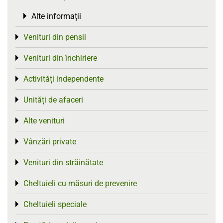
Alte informații
Toggle menu
Venituri din pensii
Toggle menu
Venituri din închiriere
Toggle menu
Activități independente
Toggle menu
Unități de afaceri
Toggle menu
Alte venituri
Toggle menu
Vânzări private
Toggle menu
Venituri din străinătate
Toggle menu
Cheltuieli cu măsuri de prevenire
Toggle menu
Cheltuieli speciale
Toggle menu