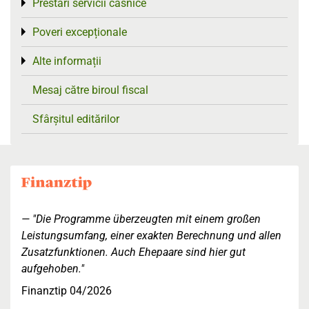
Prestări servicii casnice
Toggle menu
Poveri excepționale
Toggle menu
Alte informații
Toggle menu
Mesaj către biroul fiscal
Sfârșitul editărilor
"Die Programme überzeugten mit einem großen
Leistungsumfang, einer exakten Berechnung und allen
Zusatzfunktionen. Auch Ehepaare sind hier gut
aufgehoben."
Finanztip 04/2026