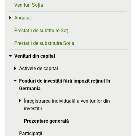
Venituri Soția
Angajat
Toggle menu
Prestații de subtituire Soț
Prestații de substituire Soția
Venituri din capital
Toggle menu
Activele de capital
Toggle menu
Fonduri de investiții fără impozit reținut în
Toggle menu
Germania
Înregistrarea individuală a veniturilor din
Toggle menu
investiții
Prezentare generală
Participații