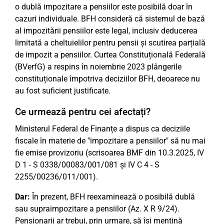
o dublă impozitare a pensiilor este posibilă doar în
cazuri individuale. BFH consideră că sistemul de bază
al impozitării pensiilor este legal, inclusiv deducerea
limitată a cheltuielilor pentru pensii și scutirea parțială
de impozit a pensiilor. Curtea Constituțională Federală
(BVerfG) a respins în noiembrie 2023 plângerile
constituționale împotriva deciziilor BFH, deoarece nu
au fost suficient justificate.
Ce urmează pentru cei afectați?
Ministerul Federal de Finanțe a dispus ca deciziile
fiscale în materie de "impozitare a pensiilor" să nu mai
fie emise provizoriu (scrisoarea BMF din 10.3.2025, IV
D 1 - S 0338/00083/001/081 și IV C 4 - S
2255/00236/011/001).
Dar:
În prezent, BFH reexaminează o posibilă dublă
sau supraimpozitare a pensiilor (Az. X R 9/24).
Pensionarii ar trebui, prin urmare, să își mențină