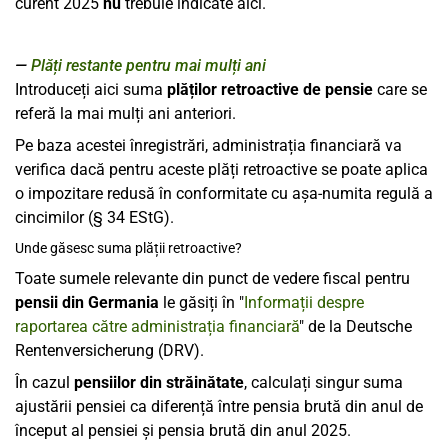
curent 2025
nu
trebuie indicate aici.
Plăți restante pentru mai mulți ani
Introduceți aici suma
plăților retroactive de pensie
care se
referă la mai mulți ani anteriori.
Pe baza acestei înregistrări, administrația financiară va
verifica dacă pentru aceste plăți retroactive se poate aplica
o impozitare redusă în conformitate cu așa-numita regulă a
cincimilor (§ 34 EStG).
Unde găsesc suma plății retroactive?
Toate sumele relevante din punct de vedere fiscal pentru
pensii din Germania
le găsiți în "
Informații despre
raportarea către administrația financiară
" de la Deutsche
Rentenversicherung (DRV).
În cazul
pensiilor din străinătate
, calculați singur suma
ajustării pensiei ca diferență între pensia brută din anul de
început al pensiei și pensia brută din anul 2025.