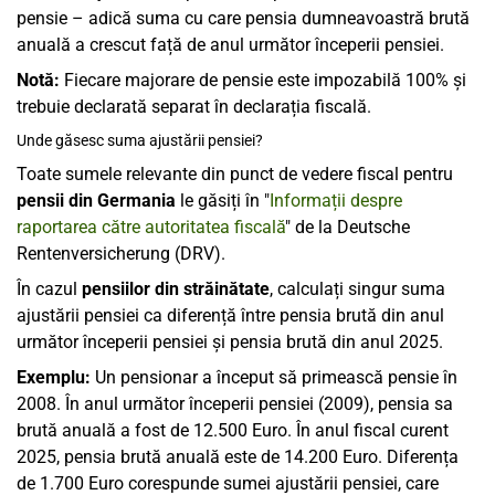
pensie – adică suma cu care pensia dumneavoastră brută
anuală a crescut față de anul următor începerii pensiei.
Notă:
Fiecare majorare de pensie este impozabilă 100% și
trebuie declarată separat în declarația fiscală.
Unde găsesc suma ajustării pensiei?
Toate sumele relevante din punct de vedere fiscal pentru
pensii din Germania
le găsiți în "
Informații despre
raportarea către autoritatea fiscală
" de la Deutsche
Rentenversicherung (DRV).
În cazul
pensiilor din străinătate
, calculați singur suma
ajustării pensiei ca diferență între pensia brută din anul
următor începerii pensiei și pensia brută din anul 2025.
Exemplu:
Un pensionar a început să primească pensie în
2008. În anul următor începerii pensiei (2009), pensia sa
brută anuală a fost de 12.500 Euro. În anul fiscal curent
2025, pensia brută anuală este de 14.200 Euro. Diferența
de 1.700 Euro corespunde sumei ajustării pensiei, care