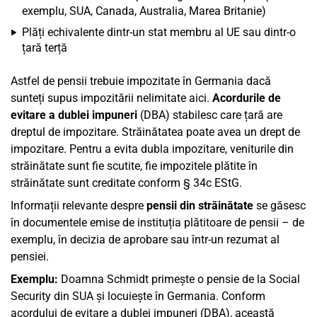
exemplu, SUA, Canada, Australia, Marea Britanie)
Plăți echivalente dintr-un stat membru al UE sau dintr-o
țară terță
Astfel de pensii trebuie impozitate în Germania dacă
sunteți supus impozitării nelimitate aici.
Acordurile de
evitare a dublei impuneri
(DBA) stabilesc care țară are
dreptul de impozitare. Străinătatea poate avea un drept de
impozitare. Pentru a evita dubla impozitare, veniturile din
străinătate sunt fie scutite, fie impozitele plătite în
străinătate sunt creditate conform § 34c EStG.
Informații relevante despre
pensii din străinătate
se găsesc
în documentele emise de instituția plătitoare de pensii – de
exemplu, în decizia de aprobare sau într-un rezumat al
pensiei.
Exemplu:
Doamna Schmidt primește o pensie de la Social
Security din SUA și locuiește în Germania. Conform
acordului de evitare a dublei impuneri (DBA), această