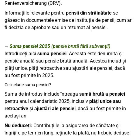
Rentenversicherung (DRV).
Informațiile relevante pentru
pensii din străinătate
se
găsesc în documentele emise de instituția de pensii, cum ar
fi decizia de aprobare sau un rezumat al pensiei.
Suma pensiei 2025
(pensie brută fără subvenții)
Introduceți aici
suma pensiei
. Aceasta este denumită și
pensie anuală sau pensie brută anuală. Acestea includ și
plăți unice, plăți retroactive sau ajustări ale pensiei, dacă
au fost primite în 2025.
Ce include suma pensiei?
Suma de introdus include întreaga
sumă brută a pensiei
pentru anul calendaristic 2025, inclusiv
plăți unice sau
retroactive
și
ajustări ale pensiei
, dacă au fost primite în
același an.
Nu deduceți:
Contribuțiile la asigurarea de sănătate și
îngrijire pe termen lung, reținute la plată, nu trebuie deduse