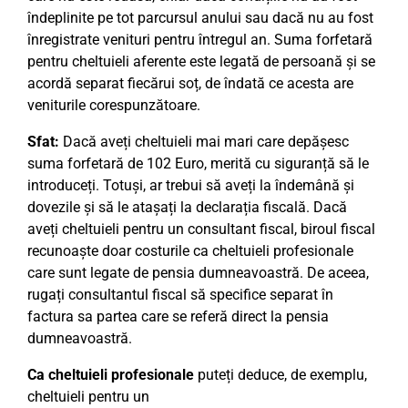
îndeplinite pe tot parcursul anului sau dacă nu au fost
înregistrate venituri pentru întregul an. Suma forfetară
pentru cheltuieli aferente este legată de persoană și se
acordă separat fiecărui soț, de îndată ce acesta are
veniturile corespunzătoare.
Sfat:
Dacă aveți cheltuieli mai mari care depășesc
suma forfetară de 102 Euro, merită cu siguranță să le
introduceți. Totuși, ar trebui să aveți la îndemână și
dovezile și să le atașați la declarația fiscală. Dacă
aveți cheltuieli pentru un consultant fiscal, biroul fiscal
recunoaște doar costurile ca cheltuieli profesionale
care sunt legate de pensia dumneavoastră. De aceea,
rugați consultantul fiscal să specifice separat în
factura sa partea care se referă direct la pensia
dumneavoastră.
Ca cheltuieli profesionale
puteți deduce, de exemplu,
cheltuieli pentru un