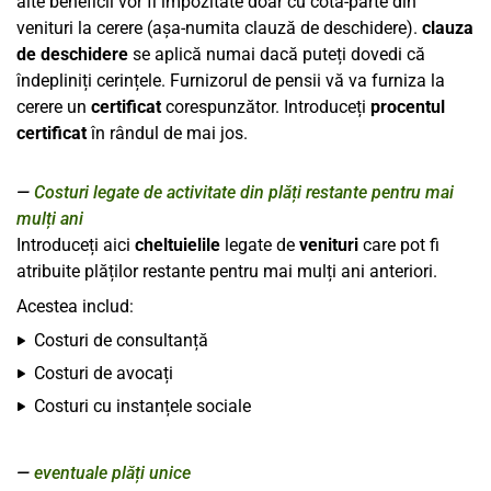
alte beneficii vor fi impozitate doar cu cota-parte din
venituri la cerere (așa-numita clauză de deschidere).
clauza
de deschidere
se aplică numai dacă puteți dovedi că
îndepliniți cerințele. Furnizorul de pensii vă va furniza la
cerere un
certificat
corespunzător. Introduceți
procentul
certificat
în rândul de mai jos.
Costuri legate de activitate din plăți restante pentru mai
mulți ani
Introduceți aici
cheltuielile
legate de
venituri
care pot fi
atribuite plăților restante pentru mai mulți ani anteriori.
Acestea includ:
Costuri de consultanță
Costuri de avocați
Costuri cu instanțele sociale
eventuale plăți unice