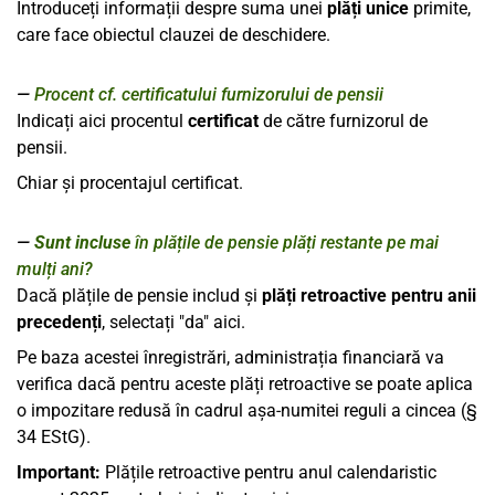
Introduceți informații despre suma unei
plăți unice
primite,
care face obiectul clauzei de deschidere.
Procent cf. certificatului furnizorului de pensii
Indicați aici procentul
certificat
de către furnizorul de
pensii.
Chiar și procentajul certificat.
Sunt incluse
în plățile de pensie plăți restante pe mai
mulți ani?
Dacă plățile de pensie includ și
plăți retroactive pentru anii
precedenți
, selectați "da" aici.
Pe baza acestei înregistrări, administrația financiară va
verifica dacă pentru aceste plăți retroactive se poate aplica
o impozitare redusă în cadrul așa-numitei reguli a cincea (§
34 EStG).
Important:
Plățile retroactive pentru anul calendaristic