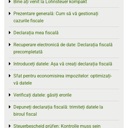
Bine ați venit la Lohnsteuer kompakt
Toggle menu
Prezentare generală: Cum să vă gestionați
Toggle menu
cazurile fiscale
Declarația mea fiscală
Toggle menu
Recuperare electronică de date: Declarația fiscală
Toggle menu
precompletată
Introduceți datele: Așa vă creați declarația fiscală
Toggle menu
Sfat pentru economisirea impozitelor: optimizați-
Toggle menu
vă datele
Verificați datele: găsiți erorile
Toggle menu
Depuneți declarația fiscală: trimiteți datele la
Toggle menu
biroul fiscal
Steuerbescheid prüfen: Kontrolle muss sein
Toggle menu