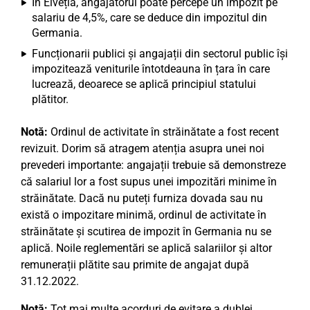
În Elveția, angajatorul poate percepe un impozit pe
salariu de 4,5%, care se deduce din impozitul din
Germania.
Funcționarii publici și angajații din sectorul public își
impozitează veniturile întotdeauna în țara în care
lucrează, deoarece se aplică principiul statului
plătitor.
Notă:
Ordinul de activitate în străinătate a fost recent
revizuit. Dorim să atragem atenția asupra unei noi
prevederi importante: angajații trebuie să demonstreze
că salariul lor a fost supus unei impozitări minime în
străinătate. Dacă nu puteți furniza dovada sau nu
există o impozitare minimă, ordinul de activitate în
străinătate și scutirea de impozit în Germania nu se
aplică. Noile reglementări se aplică salariilor și altor
remunerații plătite sau primite de angajat după
31.12.2022.
Notă:
Tot mai multe acorduri de evitare a dublei