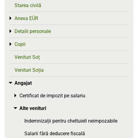
Starea civilă
Anexa EÜR
Toggle menu
Detalii personale
Toggle menu
Copii
Toggle menu
Venituri Soț
Venituri Soția
Angajat
Toggle menu
Certificat de impozit pe salariu
Toggle menu
Alte venituri
Toggle menu
Indemnizații pentru cheltuieli neimpozabile
Salarii fără deducere fiscală