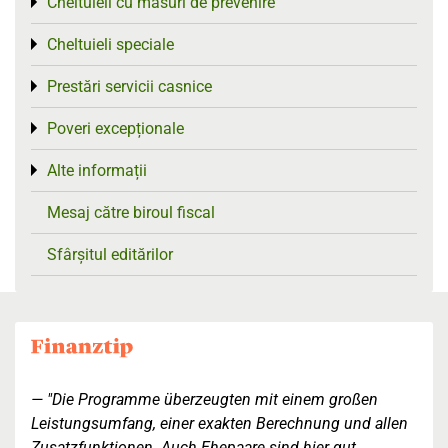
Cheltuieli cu măsuri de prevenire
Toggle menu
Cheltuieli speciale
Toggle menu
Prestări servicii casnice
Toggle menu
Poveri excepționale
Toggle menu
Alte informații
Toggle menu
Mesaj către biroul fiscal
Sfârșitul editărilor
"Die Programme überzeugten mit einem großen
Leistungsumfang, einer exakten Berechnung und allen
Zusatzfunktionen. Auch Ehepaare sind hier gut