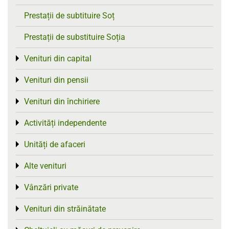
Prestații de subtituire Soț
Prestații de substituire Soția
Venituri din capital
Toggle menu
Venituri din pensii
Toggle menu
Venituri din închiriere
Toggle menu
Activități independente
Toggle menu
Unități de afaceri
Toggle menu
Alte venituri
Toggle menu
Vânzări private
Toggle menu
Venituri din străinătate
Toggle menu