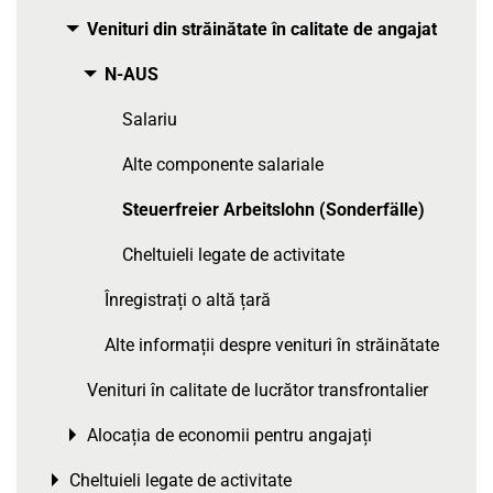
Venituri din străinătate în calitate de angajat
Toggle menu
N-AUS
Toggle menu
Salariu
Alte componente salariale
Steuerfreier Arbeitslohn (Sonderfälle)
Cheltuieli legate de activitate
Înregistrați o altă țară
Alte informații despre venituri în străinătate
Venituri în calitate de lucrător transfrontalier
Alocația de economii pentru angajați
Toggle menu
Cheltuieli legate de activitate
Toggle menu