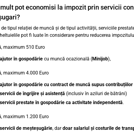
 mult pot economisi la impozit prin servicii con
șugari?
 de tipul relației de muncă și de tipul activității, serviciile pres
Cheltuielile pot fi luate în considerare pentru reducerea impozitulu
tă, maximum 510 Euro
ajutor în gospodărie
cu muncă ocazională (
Minijob
),
tă, maximum 4.000 Euro
ajutor în gospodărie cu contract de muncă supus contribuțiilor 
servicii de îngrijire și asistență
(inclusiv în aziluri de bătrâni)
servicii prestate în gospodărie ca activitate independentă
.
tă, maximum 1.200 Euro
servicii de meșteșugărie
, dar
doar salariul și costurile de trans