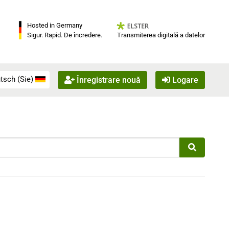
Hosted in Germany
Transmiterea digitală a datelor
Sigur. Rapid. De încredere.
tsch (Sie)
Înregistrare nouă
Logare