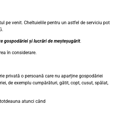
l pe venit. Cheltuielile pentru un astfel de serviciu pot
G.
xe gospodăriei și lucrări de meșteșugărit
.
area în considerare.
rie privată o persoană care nu aparține gospodăriei
ei, de exemplu cumpărături, gătit, copt, cusut, spălat,
întotdeauna atunci când