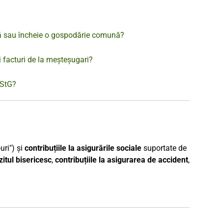
ază sau încheie o gospodărie comună?
i facturi de la meșteșugari?
EStG?
uri") și
contribuțiile la asigurările sociale
suportate de
itul bisericesc
,
contribuțiile la asigurarea de accident
,