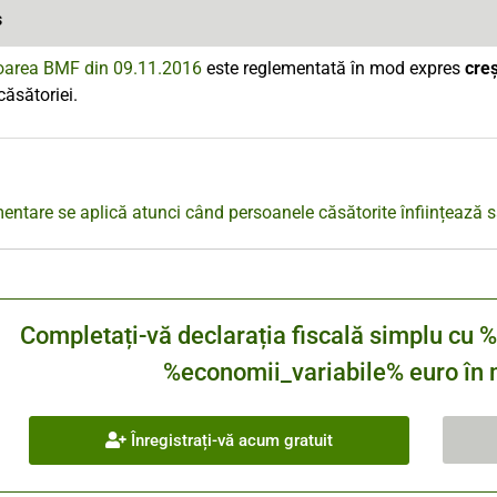
s
oarea BMF din 09.11.2016
este reglementată în mod expres
cre
căsătoriei.
entare se aplică atunci când persoanele căsătorite înființează
Completați-vă declarația fiscală simplu 
%economii_variabile% euro în m
Înregistrați-vă acum gratuit