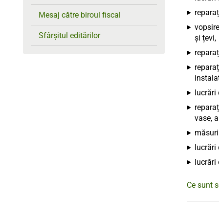
reparaț
Mesaj către biroul fiscal
vopsire
Sfârșitul editărilor
și țevi,
reparaț
reparați
instalat
lucrări
reparaț
vase, a
măsuri 
lucrări
lucrări
Ce sunt s