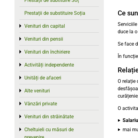
Prestații de subtituire Soț
Ce sun
Prestații de substituire Soția
Serviciil
Venituri din capital
Toggle menu
duce la o
Venituri din pensii
Toggle menu
Se face d
Venituri din închiriere
Toggle menu
În funcți
Activități independente
Toggle menu
Relați
Unități de afaceri
Toggle menu
O relație
desfășoar
Alte venituri
Toggle menu
curățenie,
Vânzări private
Toggle menu
O activit
Venituri din străinătate
Toggle menu
Salariu
mai mu
Cheltuieli cu măsuri de
Toggle menu
prevenire