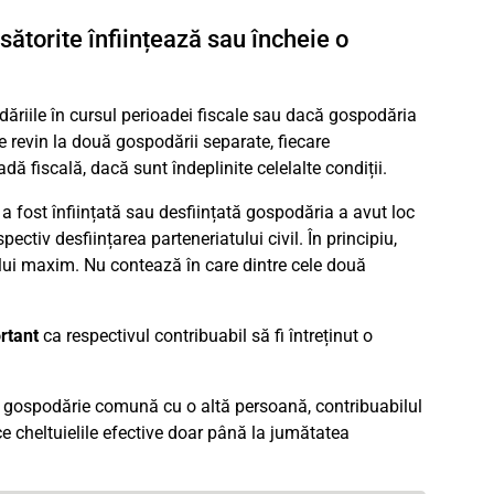
ătorite înființează sau încheie o
dăriile în cursul perioadei fiscale sau dacă gospodăria
se revin la două gospodării separate, fiecare
dă fiscală, dacă sunt îndeplinite celelalte condiții.
 a fost înființată sau desființată gospodăria a avut loc
pectiv desființarea parteneriatului civil. În principiu,
nului maxim. Nu contează în care dintre cele două
rtant
ca respectivul contribuabil să fi întreținut o
o gospodărie comună cu o altă persoană, contribuabilul
e cheltuielile efective doar până la jumătatea