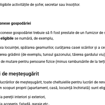
igibile activitățile de șofer, secretar sau însoțitor.
conexe gospodăriei
e conexe gospodăriei trebuie să fi fost prestate de un furnizor de 
 eligibile
se numără, de exemplu,
ia locuinței, spălarea geamurilor, curățarea casei scărilor și a ce
nerea grădinii (de exemplu, tunsul gazonului, tăierea gardului viu)
i de mutare pentru persoane fizice (minus rambursările de la terți
i de meșteșugărit
 lucrărilor de meșteșugărit, toate cheltuielile pentru lucrări de re
 în scopuri proprii (apartament, casă, locuință închiriată) sunt eli
la pereții interiori și exteriori,
 la acoperiș, fațadă, garaje etc.,