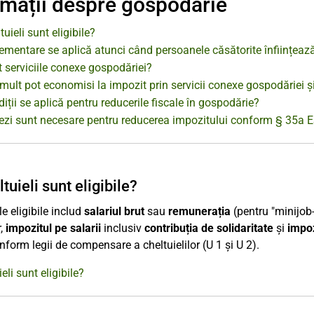
rmații despre gospodărie
tuieli sunt eligibile?
lementare se aplică atunci când persoanele căsătorite înființe
 serviciile conexe gospodăriei?
mult pot economisi la impozit prin servicii conexe gospodăriei ș
iții se aplică pentru reducerile fiscale în gospodărie?
ezi sunt necesare pentru reducerea impozitului conform § 35a 
tuieli sunt eligibile?
le eligibile includ
salariul brut
sau
remunerația
(pentru "minijob-
r,
impozitul pe salarii
inclusiv
contribuția de solidaritate
și
impoz
form legii de compensare a cheltuielilor (U 1 și U 2).
eli sunt eligibile?