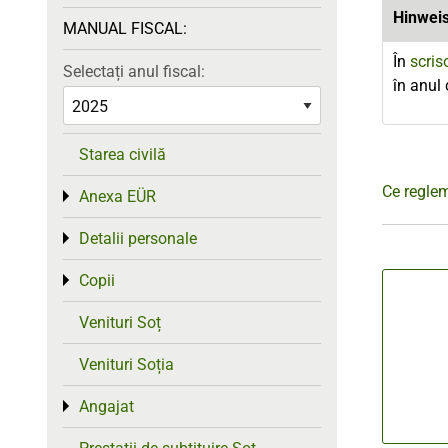
Hinwei
MANUAL FISCAL:
În
scris
Selectați anul fiscal:
în anul 
Starea civilă
Ce reglem
Anexa EÜR
Toggle menu
Detalii personale
Toggle menu
Copii
Toggle menu
Venituri Soț
Venituri Soția
Angajat
Toggle menu