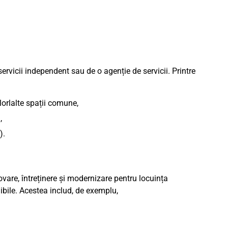
servicii independent sau de o agenție de servicii. Printre
lorlalte spații comune,
,
).
novare, întreținere și modernizare pentru locuința
gibile. Acestea includ, de exemplu,