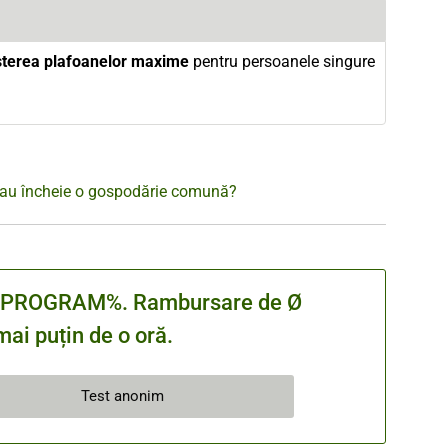
șterea plafoanelor maxime
pentru persoanele singure
 sau încheie o gospodărie comună?
cu %PROGRAM%. Rambursare de Ø
ai puțin de o oră.
Test anonim