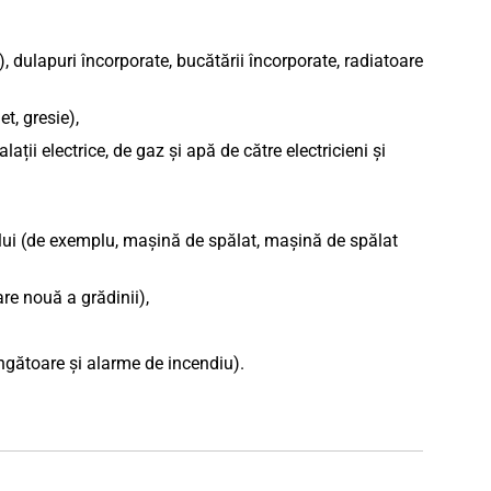
ior), dulapuri încorporate, bucătării încorporate, radiatoare
t, gresie),
talații electrice, de gaz și apă de către electricieni și
ilului (de exemplu, mașină de spălat, mașină de spălat
re nouă a grădinii),
tingătoare și alarme de incendiu).