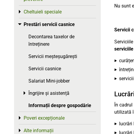
Nu sunt el
Cheltuieli speciale
Toggle menu
Prestări servicii casnice
Toggle menu
Servicii 
Decontarea taxelor de
Serviciil
întreținere
serviciile
Servicii meșteșugărești
curățen
Servicii casnice
întreți
servici
Salariat Mini-jobber
Lucrăr
Îngrijire și asistență
Toggle menu
În cadrul
Informații despre gospodărie
utilizată
Poveri excepționale
Toggle menu
lucrări 
Alte informații
Toggle menu
lucrări