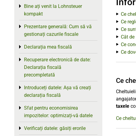
Info
Bine ați venit la Lohnsteuer
Toggle menu
kompakt
Ce chel
Ce reg
Prezentare generală: Cum să vă
Toggle menu
Ce sunt
gestionați cazurile fiscale
Cât de 
Ce cond
Declarația mea fiscală
Toggle menu
Ce dov
Recuperare electronică de date:
Toggle menu
Declarația fiscală
precompletată
Ce chel
Introduceți datele: Așa vă creați
Toggle menu
Cheltuieli
declarația fiscală
angajato
taxele
con
Sfat pentru economisirea
Toggle menu
impozitelor: optimizați-vă datele
Ce cheltui
Verificați datele: găsiți erorile
Toggle menu