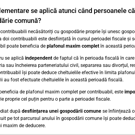
lementare se aplică atunci când persoanele căs
dărie comună?
contribuabili necăsătoriți cu gospodărie proprie își unesc gospo
doi contribuabili este desființată în cursul perioadei fiscale și 
bil poate beneficia de
plafonul maxim complet
în această perioa
ru se aplică
independent
de faptul că în perioada fiscală în care
ia sau încheierea parteneriatului civil, separarea sau divorțul, res
ontribuabil își poate deduce cheltuielile efective în limita plafo
i au fost efectuate cheltuielile în această perioadă fiscală.
beneficia de plafonul maxim complet per contribuabil, este
impo
e proprie cel puțin pentru o parte a perioadei fiscale.
diat după
desființarea unei gospodării comune
se înființează 
cuit pe tot parcursul anului în gospodării comune își poate deduc
ui maxim de deducere.