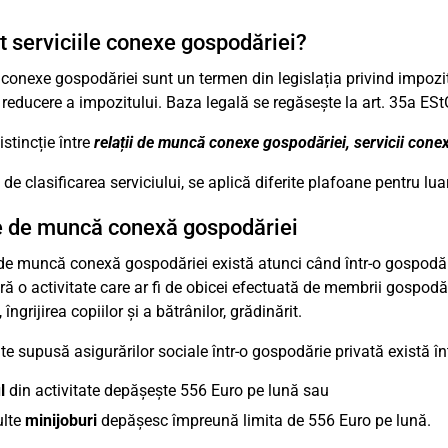
t serviciile conexe gospodăriei?
e conexe gospodăriei sunt un termen din legislația privind impozitu
 reducere a impozitului. Baza legală se regăsește la art. 35a ESt
istincție între
relații de muncă conexe gospodăriei, servicii cone
e de clasificarea serviciului, se aplică diferite plafoane pentru lu
e de muncă conexă gospodăriei
 de muncă conexă gospodăriei există atunci când într-o gospodă
ă o activitate care ar fi de obicei efectuată de membrii gospodări
 îngrijirea copiilor și a bătrânilor, grădinărit.
ate supusă asigurărilor sociale într-o gospodărie privată există 
l
din activitate depășește 556 Euro pe lună sau
lte
minijoburi
depășesc împreună limita de 556 Euro pe lună.