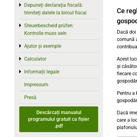
Depuneți declarația fiscală:
Toggle menu
Ce reg
trimiteți datele la biroul fiscal
gospo
Steuerbescheid prüfen:
Toggle menu
Dacă doi 
Kontrolle muss sein
comună a 
Ajutor și exemple
Toggle menu
contribua
Calculator
Acest luc
Toggle menu
și căsător
Informații legale
Toggle menu
fiecare c
gospodări
Impressum
Pentru a 
Presă
gospodări
Descărcați manualul
Dacă ime
programului gratuit ca fișier
care a lo
.pdf
plafonul