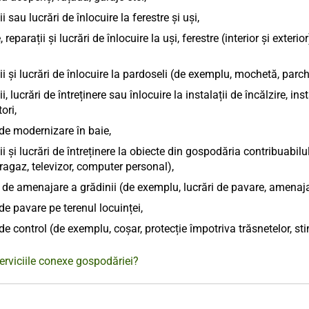
ii sau lucrări de înlocuire la ferestre și uși,
, reparații și lucrări de înlocuire la uși, ferestre (interior și exter
ii și lucrări de înlocuire la pardoseli (de exemplu, mochetă, parche
i, lucrări de întreținere sau înlocuire la instalații de încălzire, ins
ori,
 de modernizare în baie,
ii și lucrări de întreținere la obiecte din gospodăria contribuab
ragaz, televizor, computer personal),
de amenajare a grădinii (de exemplu, lucrări de pavare, amenaja
 de pavare pe terenul locuinței,
 de control (de exemplu, coșar, protecție împotriva trăsnetelor, s
erviciile conexe gospodăriei?