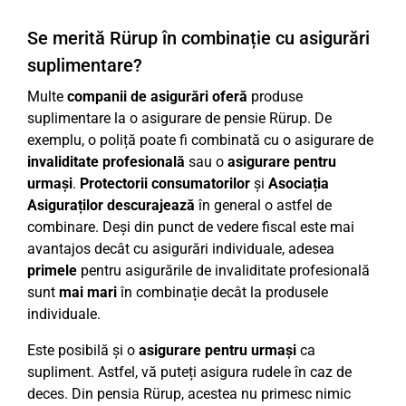
Se merită Rürup în combinație cu asigurări
suplimentare?
Multe
companii de asigurări oferă
produse
suplimentare la o asigurare de pensie Rürup. De
exemplu, o poliță poate fi combinată cu o asigurare de
invaliditate profesională
sau o
asigurare pentru
urmași
.
Protectorii consumatorilor
și
Asociația
Asiguraților
descurajează
în general o astfel de
combinare. Deși din punct de vedere fiscal este mai
avantajos decât cu asigurări individuale, adesea
primele
pentru asigurările de invaliditate profesională
sunt
mai mari
în combinație decât la produsele
individuale.
Este posibilă și o
asigurare pentru urmași
ca
supliment. Astfel, vă puteți asigura rudele în caz de
deces. Din pensia Rürup, acestea nu primesc nimic