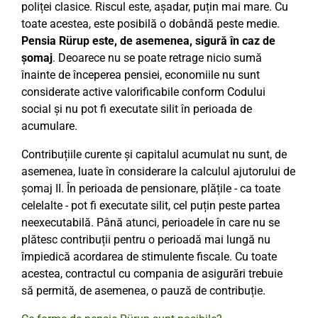
poliței clasice. Riscul este, așadar, puțin mai mare. Cu
toate acestea, este posibilă o dobândă peste medie.
Pensia Rürup este, de asemenea, sigură în caz de
șomaj
. Deoarece nu se poate retrage nicio sumă
înainte de începerea pensiei, economiile nu sunt
considerate active valorificabile conform Codului
social și nu pot fi executate silit în perioada de
acumulare.
Contribuțiile curente și capitalul acumulat nu sunt, de
asemenea, luate în considerare la calculul ajutorului de
șomaj II. În perioada de pensionare, plățile - ca toate
celelalte - pot fi executate silit, cel puțin peste partea
neexecutabilă. Până atunci, perioadele în care nu se
plătesc contribuții pentru o perioadă mai lungă nu
împiedică acordarea de stimulente fiscale. Cu toate
acestea, contractul cu compania de asigurări trebuie
să permită, de asemenea, o pauză de contribuție.