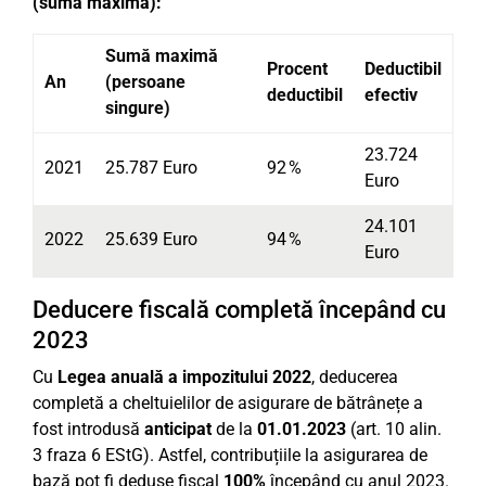
(sumă maximă):
Sumă maximă
Procent
Deductibil
An
(persoane
deductibil
efectiv
singure)
23.724
2021
25.787 Euro
92 %
Euro
24.101
2022
25.639 Euro
94 %
Euro
Deducere fiscală completă începând cu
2023
Cu
Legea anuală a impozitului 2022
, deducerea
completă a cheltuielilor de asigurare de bătrânețe a
fost introdusă
anticipat
de la
01.01.2023
(art. 10 alin.
3 fraza 6 EStG). Astfel, contribuțiile la asigurarea de
bază pot fi deduse fiscal
100%
începând cu anul 2023.