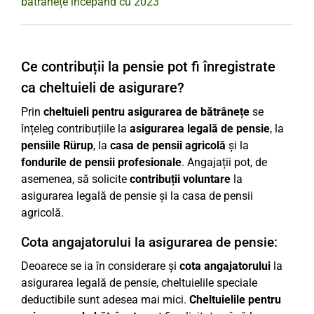
bătrânețe începând cu 2023
Ce contribuții la pensie pot fi înregistrate
ca cheltuieli de asigurare?
Prin
cheltuieli pentru asigurarea de bătrânețe
se
înțeleg contribuțiile la
asigurarea legală de pensie
, la
pensiile Rürup
, la
casa de pensii agricolă
și la
fondurile de pensii profesionale
. Angajații pot, de
asemenea, să solicite
contribuții voluntare
la
asigurarea legală de pensie și la casa de pensii
agricolă.
Cota angajatorului la asigurarea de pensie:
Deoarece se ia în considerare și
cota angajatorului
la
asigurarea legală de pensie, cheltuielile speciale
deductibile sunt adesea mai mici.
Cheltuielile pentru