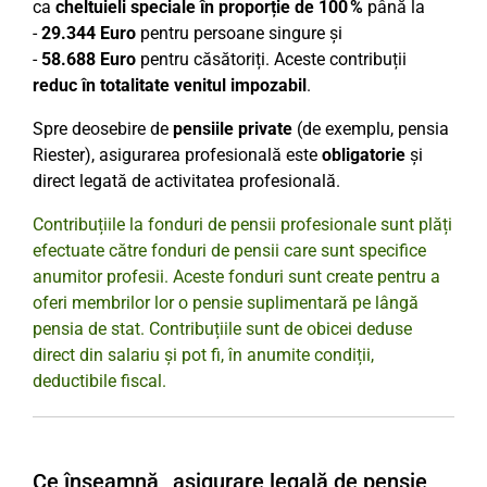
ca
cheltuieli speciale în proporție de 100 %
până la
-
29.344 Euro
pentru persoane singure și
-
58.688 Euro
pentru căsătoriți. Aceste contribuții
reduc în totalitate venitul impozabil
.
Spre deosebire de
pensiile private
(de exemplu, pensia
Riester), asigurarea profesională este
obligatorie
și
direct legată de activitatea profesională.
Contribuțiile la fonduri de pensii profesionale sunt plăți
efectuate către fonduri de pensii care sunt specifice
anumitor profesii. Aceste fonduri sunt create pentru a
oferi membrilor lor o pensie suplimentară pe lângă
pensia de stat. Contribuțiile sunt de obicei deduse
direct din salariu și pot fi, în anumite condiții,
deductibile fiscal.
Ce înseamnă „asigurare legală de pensie