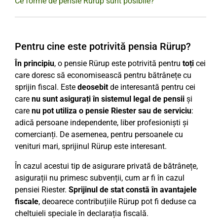
Ce forme de pensie Rürup sunt posibile?
Pentru cine este potrivită pensia Rürup?
În principiu
, o pensie Rürup este potrivită pentru
toți
cei
care doresc să economisească pentru bătrânețe cu
sprijin fiscal. Este
deosebit
de interesantă pentru cei
care
nu sunt asigurați în sistemul legal de pensii
și
care
nu pot utiliza o pensie Riester sau de serviciu
:
adică persoane independente, liber profesioniști și
comercianți. De asemenea, pentru persoanele cu
venituri mari, sprijinul Rürup este interesant.
În cazul acestui tip de asigurare privată de bătrânețe,
asigurații nu primesc subvenții, cum ar fi în cazul
pensiei Riester.
Sprijinul de stat constă în avantajele
fiscale
, deoarece contribuțiile Rürup pot fi deduse ca
cheltuieli speciale în declarația fiscală.