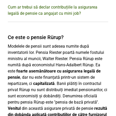
Cum ar trebui să declar contribuțiile la asigurarea
legală de pensie ca angajat cu mini job?
Ce este o pensie Rürup?
Modelele de pensii sunt adesea numite după
inventatorii lor. Pensia Riester poartă numele fostului
ministru al muncii, Walter Riester. Pensia Rürup este
numită după economistul Hans-Adalbert Rürup. Ea
este
foarte asemănătoare cu asigurarea legală de
pensie
, dar nu este finanțată printr-un sistem de
repartizare, ci
capitalizată
. Banii plătiți în contractul
privat Rürup nu sunt distribuiți imediat pensionarilor, ci
sunt economisiți și dobândiți. Denumirea oficială
pentru pensia Rürup este "pensia de bază privată".
Venitul
din această asigurare privată de pensie
rezultă
din dobânda aplicată contribuțiilor de către furnizorul