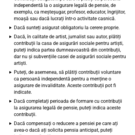
independentă la o asigurare legală de pensie, de
exemplu, ca meșteșugar, profesor, educator, îngrijitor,
moașă sau dacă lucrați într-o activitate casnică.
Dacă sunteți asigurat obligatoriu la cerere proprie.
Dacă, în calitate de artist, jurnalist sau autor, plătiți
contribuții la casa de asigurări sociale pentru artiști,
puteți indica partea dumneavoastră din contribuții,
dar nu și subvențiile casei de asigurări sociale pentru
artiști.
Puteți, de asemenea, să plătiți contribuții voluntare
ca persoană independentă pentru a menține o
asigurare de invaliditate. Aceste contribuții pot fi
indicate.
Dacă completați perioada de formare cu contribuții
la asigurarea legală de pensie, puteți indica aceste
contribuții.
Dacă compensați o reducere a pensiei pe care ați
avea-o dacă ați solicita pensia anticipat, puteți