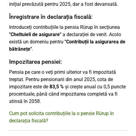
inițial prevăzută pentru 2025, dar a fost devansată.
Înregistrare în declarația fiscală:
Introduceți contribuțiile la pensia Rürup în secțiunea
"Cheltuieli de asigurare"
a declarației de venit. Acolo
există un domeniu pentru
"Contribuții la asigurarea de
bătrânețe"
.
Impozitarea pensiei:
Pensia pe care o veți primi ulterior va fi impozitată
treptat. Pentru pensionarii din anul 2025, cota de
impozitare este de
83,5 %
și crește anual cu 0,5 puncte
procentuale, până când impozitarea completă va fi
atinsă în 2058.
Cum pot solicita contribuțiile la o pensie Rürup în
declarația fiscală?