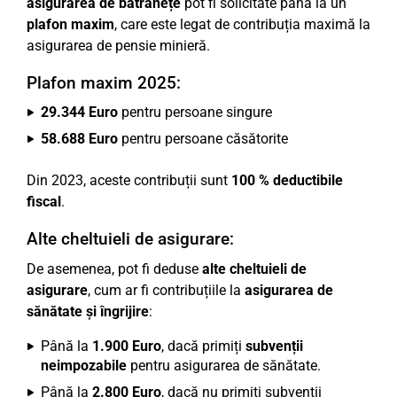
asigurarea de bătrânețe
pot fi solicitate până la un
plafon maxim
, care este legat de contribuția maximă la
asigurarea de pensie minieră.
Plafon maxim 2025:
29.344 Euro
pentru persoane singure
58.688 Euro
pentru persoane căsătorite
Din 2023, aceste contribuții sunt
100 % deductibile
fiscal
.
Alte cheltuieli de asigurare:
De asemenea, pot fi deduse
alte cheltuieli de
asigurare
, cum ar fi contribuțiile la
asigurarea de
sănătate și îngrijire
:
Până la
1.900 Euro
, dacă primiți
subvenții
neimpozabile
pentru asigurarea de sănătate.
Până la
2.800 Euro
, dacă nu primiți subvenții