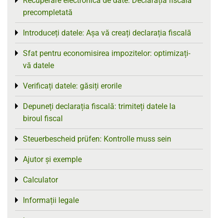
Recuperare electronică de date: Declarația fiscală
Toggle menu
precompletată
Introduceți datele: Așa vă creați declarația fiscală
Toggle menu
Sfat pentru economisirea impozitelor: optimizați-
Toggle menu
vă datele
Verificați datele: găsiți erorile
Toggle menu
Depuneți declarația fiscală: trimiteți datele la
Toggle menu
biroul fiscal
Steuerbescheid prüfen: Kontrolle muss sein
Toggle menu
Ajutor și exemple
Toggle menu
Calculator
Toggle menu
Informații legale
Toggle menu