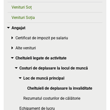
Venituri Soț
Venituri Soția
Angajat
Toggle menu
Certificat de impozit pe salariu
Toggle menu
Alte venituri
Toggle menu
Cheltuieli legate de activitate
Toggle menu
Costuri de deplasare la locul de muncă
Toggle menu
Loc de muncă principal
Toggle menu
Cheltuieli de deplasare la invaliditate
Rezumatul costurilor de călătorie
Echipament de lucru