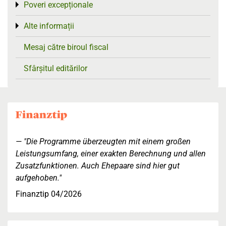
Poveri excepționale
Toggle menu
Alte informații
Toggle menu
Mesaj către biroul fiscal
Sfârșitul editărilor
"Die Programme überzeugten mit einem großen
Leistungsumfang, einer exakten Berechnung und allen
Zusatzfunktionen. Auch Ehepaare sind hier gut
aufgehoben."
Finanztip 04/2026