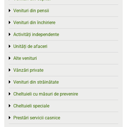
Venituri din pensii
Toggle menu
Venituri din închiriere
Toggle menu
Activități independente
Toggle menu
Unități de afaceri
Toggle menu
Alte venituri
Toggle menu
Vânzări private
Toggle menu
Venituri din străinătate
Toggle menu
Cheltuieli cu măsuri de prevenire
Toggle menu
Cheltuieli speciale
Toggle menu
Prestări servicii casnice
Toggle menu