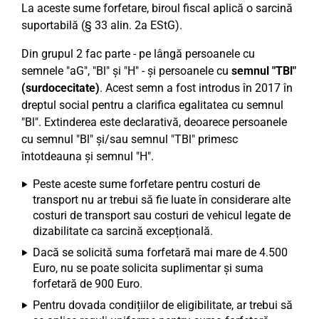
La aceste sume forfetare, biroul fiscal aplică o sarcină
suportabilă (§ 33 alin. 2a EStG).
Din grupul 2 fac parte - pe lângă persoanele cu
semnele "aG", "Bl" și "H" - și persoanele cu
semnul "TBl"
(surdocecitate)
. Acest semn a fost introdus în 2017 în
dreptul social pentru a clarifica egalitatea cu semnul
"Bl". Extinderea este declarativă, deoarece persoanele
cu semnul "Bl" și/sau semnul "TBl" primesc
întotdeauna și semnul "H".
Peste aceste sume forfetare pentru costuri de
transport nu ar trebui să fie luate în considerare alte
costuri de transport sau costuri de vehicul legate de
dizabilitate ca sarcină excepțională.
Dacă se solicită suma forfetară mai mare de 4.500
Euro, nu se poate solicita suplimentar și suma
forfetară de 900 Euro.
Pentru dovada condițiilor de eligibilitate, ar trebui să