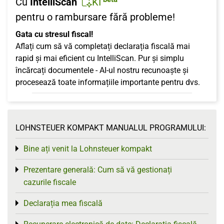
Cu
IntelliScan
KI
pentru o rambursare fără probleme!
Gata cu stresul fiscal!
Aflați cum să vă completați declarația fiscală mai
rapid și mai eficient cu IntelliScan. Pur și simplu
încărcați documentele - AI-ul nostru recunoaște și
procesează toate informațiile importante pentru dvs.
LOHNSTEUER KOMPAKT MANUALUL PROGRAMULUI:
Bine ați venit la Lohnsteuer kompakt
Toggle menu
Prezentare generală: Cum să vă gestionați
Toggle menu
cazurile fiscale
Declarația mea fiscală
Toggle menu