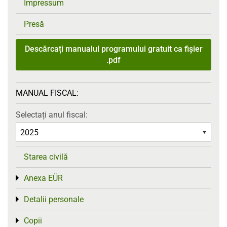
Impressum
Presă
Descărcați manualul programului gratuit ca fișier
.pdf
MANUAL FISCAL:
Selectați anul fiscal:
Starea civilă
Anexa EÜR
Toggle menu
Detalii personale
Toggle menu
Copii
Toggle menu