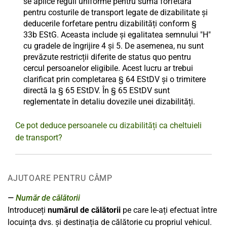
se aplice reguli uniforme pentru suma forfetară
pentru costurile de transport legate de dizabilitate și
deducerile forfetare pentru dizabilități conform §
33b EStG. Aceasta include și egalitatea semnului "H"
cu gradele de îngrijire 4 și 5. De asemenea, nu sunt
prevăzute restricții diferite de status quo pentru
cercul persoanelor eligibile. Acest lucru ar trebui
clarificat prin completarea § 64 EStDV și o trimitere
directă la § 65 EStDV. În § 65 EStDV sunt
reglementate în detaliu dovezile unei dizabilități.
Ce pot deduce persoanele cu dizabilități ca cheltuieli
de transport?
AJUTOARE PENTRU CÂMP
Număr de călătorii
Introduceți
numărul de călătorii
pe care le-ați efectuat între
locuința dvs. și destinația de călătorie cu propriul vehicul.