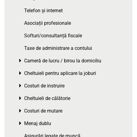
Telefon și internet
Asociații profesionale
Softuri/consultanță fiscale
Taxe de administrare a contului
Cameră de lucru / birou la domiciliu
Toggle menu
Cheltuieli pentru aplicare la joburi
Toggle menu
Costuri de instruire
Toggle menu
Cheltuieli de călătorie
Toggle menu
Costuri de mutare
Toggle menu
Menaj dublu
Toggle menu
Asigurări legate de muncă