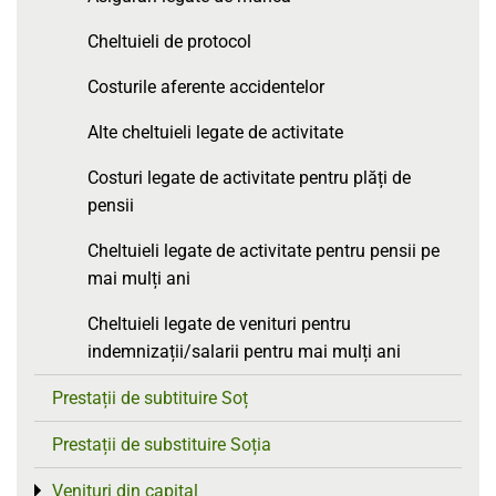
Cheltuieli de protocol
Costurile aferente accidentelor
Alte cheltuieli legate de activitate
Costuri legate de activitate pentru plăți de
pensii
Cheltuieli legate de activitate pentru pensii pe
mai mulți ani
Cheltuieli legate de venituri pentru
indemnizații/salarii pentru mai mulți ani
Prestații de subtituire Soț
Prestații de substituire Soția
Venituri din capital
Toggle menu