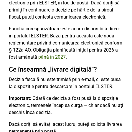
electronic prin ELSTER, în loc de poștă. Dacă doriți să
primiți în continuare o decizie pe hârtie de la biroul
fiscal, puteți contesta comunicarea electronică.
Funcția corespunzătoare este acum disponibilă direct
în portalul ELSTER. Baza pentru aceasta este noua
reglementare privind comunicarea electronică conform
§ 122a AO. Obligația planificată inițial pentru 2026 a
fost amânată
până în 2027
.
Ce înseamnă „livrare digitală“?
Decizia fiscală nu este trimisă prin e-mail, ci este pusă
la dispoziție pentru descărcare în portalul ELSTER.
Important:
Odată ce decizia a fost pusă la dispoziție
electronic, termenele încep să curgă – chiar dacă nu ați
deschis încă decizia.
Dacă doriți să evitați acest lucru, puteți solicita livrarea
permanentă prin poștă.