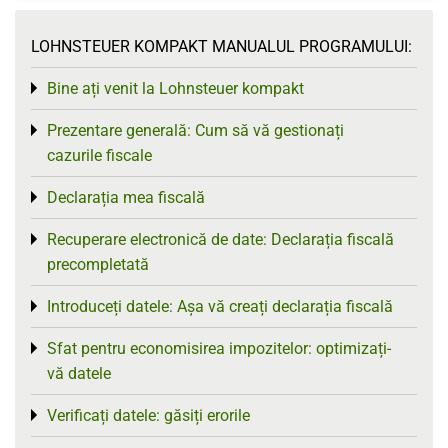
LOHNSTEUER KOMPAKT MANUALUL PROGRAMULUI:
Bine ați venit la Lohnsteuer kompakt
Toggle menu
Prezentare generală: Cum să vă gestionați
Toggle menu
cazurile fiscale
Declarația mea fiscală
Toggle menu
Recuperare electronică de date: Declarația fiscală
Toggle menu
precompletată
Introduceți datele: Așa vă creați declarația fiscală
Toggle menu
Sfat pentru economisirea impozitelor: optimizați-
Toggle menu
vă datele
Verificați datele: găsiți erorile
Toggle menu