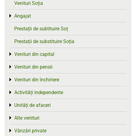
Venituri Soția
Angajat
Toggle menu
Prestații de subtituire Soț
Prestații de substituire Soția
Venituri din capital
Toggle menu
Venituri din pensii
Toggle menu
Venituri din închiriere
Toggle menu
Activități independente
Toggle menu
Unități de afaceri
Toggle menu
Alte venituri
Toggle menu
Vânzări private
Toggle menu