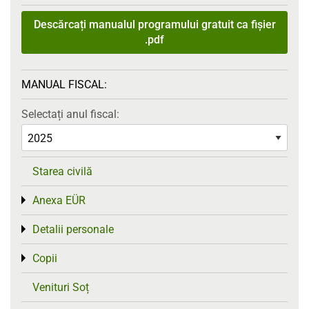
Descărcați manualul programului gratuit ca fișier
.pdf
MANUAL FISCAL:
Selectați anul fiscal:
Starea civilă
Anexa EÜR
Toggle menu
Detalii personale
Toggle menu
Copii
Toggle menu
Venituri Soț