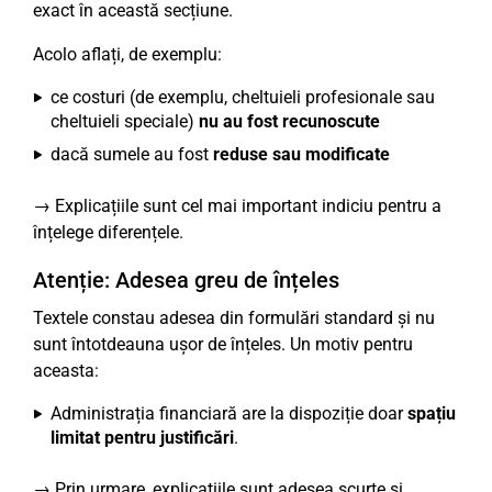
exact în această secțiune.
Acolo aflați, de exemplu:
ce costuri (de exemplu, cheltuieli profesionale sau
cheltuieli speciale)
nu au fost recunoscute
dacă sumele au fost
reduse sau modificate
→ Explicațiile sunt cel mai important indiciu pentru a
înțelege diferențele.
Atenție: Adesea greu de înțeles
Textele constau adesea din formulări standard și nu
sunt întotdeauna ușor de înțeles. Un motiv pentru
aceasta:
Administrația financiară are la dispoziție doar
spațiu
limitat pentru justificări
.
→ Prin urmare, explicațiile sunt adesea scurte și