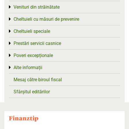
Venituri din străinătate
Toggle menu
Cheltuieli cu măsuri de prevenire
Toggle menu
Cheltuieli speciale
Toggle menu
Prestări servicii casnice
Toggle menu
Poveri excepționale
Toggle menu
Alte informații
Toggle menu
Mesaj către biroul fiscal
Sfârșitul editărilor