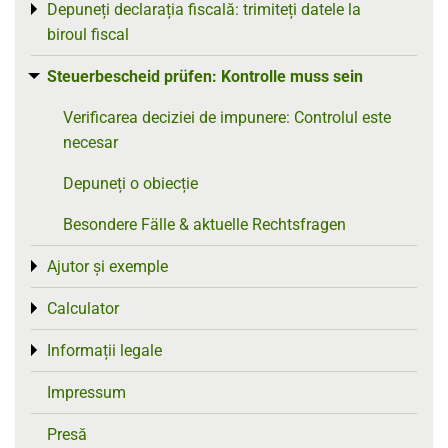
Depuneți declarația fiscală: trimiteți datele la
Toggle menu
biroul fiscal
Steuerbescheid prüfen: Kontrolle muss sein
Toggle menu
Verificarea deciziei de impunere: Controlul este
necesar
Depuneți o obiecție
Besondere Fälle & aktuelle Rechtsfragen
Ajutor și exemple
Toggle menu
Calculator
Toggle menu
Informații legale
Toggle menu
Impressum
Presă