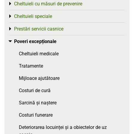
Cheltuieli cu măsuri de prevenire
Toggle menu
Cheltuieli speciale
Toggle menu
Prestări servicii casnice
Toggle menu
Poveri excepționale
Toggle menu
Cheltuieli medicale
Tratamente
Mijloace ajutătoare
Costuri de cură
Sarcină și naștere
Costuri funerare
Deteriorarea locuinței și a obiectelor de uz