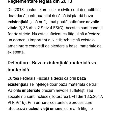
Reglementare legală din 2013
Din 2013, costurile proceselor civile sunt deductibile
doar dacă contribuabilul riscă să își piardă
baza
existențială
și să nu își mai poată satisface
nevoile
vitale
(§ 33 Abs. 2 Satz 4 EStG). Acestea sunt condiții
foarte stricte. Nu este suficient ca litigiul să afecteze
un domeniu important al vieții; trebuie să existe o
amenințare concretă de pierdere a bazei materiale de
existență.
Delimitare: Baza existențială materială vs.
imaterială
Curtea Federală Fiscală a decis că prin
baza
existențială
se înțelege doar baza materială de trai.
Valorile
imateriale
precum nevoile sufletești sau
sociale nu sunt incluse (Hotărârea BFH din 18.5.2017,
VI R 9/16). Prin urmare, costurile de proces care
afectează
nucleul vieții umane
, cum ar fi litigiile