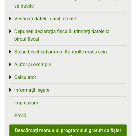
vă datele
Verificați datele: găsiți erorile
Toggle menu
Depuneți declarația fiscală: trimiteți datele la
Toggle menu
biroul fiscal
Steuerbescheid prüfen: Kontrolle muss sein
Toggle menu
Ajutor și exemple
Toggle menu
Calculator
Toggle menu
Informații legale
Toggle menu
Impressum
Presă
Descărcați manualul programului gratuit ca fișier