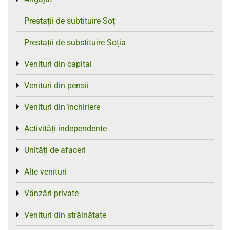
Prestații de subtituire Soț
Prestații de substituire Soția
Venituri din capital
Toggle menu
Venituri din pensii
Toggle menu
Venituri din închiriere
Toggle menu
Activități independente
Toggle menu
Unități de afaceri
Toggle menu
Alte venituri
Toggle menu
Vânzări private
Toggle menu
Venituri din străinătate
Toggle menu