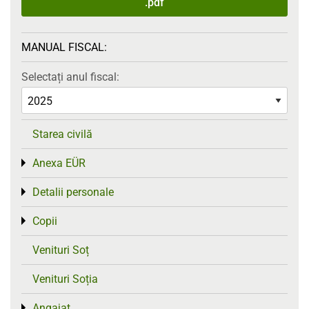
.pdf
MANUAL FISCAL:
Selectați anul fiscal:
Starea civilă
Anexa EÜR
Toggle menu
Detalii personale
Toggle menu
Copii
Toggle menu
Venituri Soț
Venituri Soția
Angajat
Toggle menu