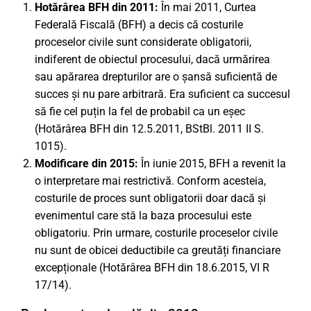
Hotărârea BFH din 2011:
În mai 2011, Curtea
Federală Fiscală (BFH) a decis că costurile
proceselor civile sunt considerate obligatorii,
indiferent de obiectul procesului, dacă urmărirea
sau apărarea drepturilor are o șansă suficientă de
succes și nu pare arbitrară. Era suficient ca succesul
să fie cel puțin la fel de probabil ca un eșec
(Hotărârea BFH din 12.5.2011, BStBl. 2011 II S.
1015).
Modificare din 2015:
În iunie 2015, BFH a revenit la
o interpretare mai restrictivă. Conform acesteia,
costurile de proces sunt obligatorii doar dacă și
evenimentul care stă la baza procesului este
obligatoriu. Prin urmare, costurile proceselor civile
nu sunt de obicei deductibile ca greutăți financiare
excepționale (Hotărârea BFH din 18.6.2015, VI R
17/14).