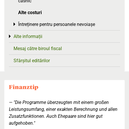
casnic
Alte costuri
Întreținere pentru persoanele nevoiașe
Toggle menu
Alte informații
Toggle menu
Mesaj către biroul fiscal
Sfârșitul editărilor
"Die Programme überzeugten mit einem großen
Leistungsumfang, einer exakten Berechnung und allen
Zusatzfunktionen. Auch Ehepaare sind hier gut
aufgehoben."