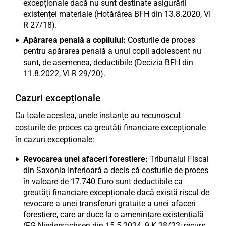
excepționale dacă nu sunt destinate asigurării
existenței materiale (Hotărârea BFH din 13.8.2020, VI
R 27/18).
Apărarea penală a copilului:
Costurile de proces
pentru apărarea penală a unui copil adolescent nu
sunt, de asemenea, deductibile (Decizia BFH din
11.8.2022, VI R 29/20).
Cazuri excepționale
Cu toate acestea, unele instanțe au recunoscut
costurile de proces ca greutăți financiare excepționale
în cazuri excepționale:
Revocarea unei afaceri forestiere:
Tribunalul Fiscal
din Saxonia Inferioară a decis că costurile de proces
în valoare de 17.740 Euro sunt deductibile ca
greutăți financiare excepționale dacă există riscul de
revocare a unei transferuri gratuite a unei afaceri
forestiere, care ar duce la o amenințare existențială
(FG Niedersachsen din 15.5.2024, 9 K 28/23; recurs