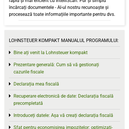
rapid și mai eficient cu IntelliScan. Pur și simplu
încărcați documentele - AI-ul nostru recunoaște și
procesează toate informațiile importante pentru dvs.
LOHNSTEUER KOMPAKT MANUALUL PROGRAMULUI:
Bine ați venit la Lohnsteuer kompakt
Toggle menu
Prezentare generală: Cum să vă gestionați
Toggle menu
cazurile fiscale
Declarația mea fiscală
Toggle menu
Recuperare electronică de date: Declarația fiscală
Toggle menu
precompletată
Introduceți datele: Așa vă creați declarația fiscală
Toggle menu
Sfat pentru economisirea impozitelor: optimizați-
Toggle menu