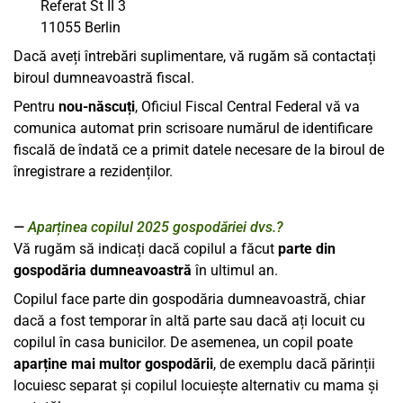
Referat St II 3
11055 Berlin
Dacă aveți întrebări suplimentare, vă rugăm să contactați
biroul dumneavoastră fiscal.
Pentru
nou-născuți
, Oficiul Fiscal Central Federal vă va
comunica automat prin scrisoare numărul de identificare
fiscală de îndată ce a primit datele necesare de la biroul de
înregistrare a rezidenților.
Aparținea copilul 2025 gospodăriei dvs.?
Vă rugăm să indicați dacă copilul a făcut
parte din
gospodăria dumneavoastră
în ultimul an.
Copilul face parte din gospodăria dumneavoastră, chiar
dacă a fost temporar în altă parte sau dacă ați locuit cu
copilul în casa bunicilor. De asemenea, un copil poate
aparține mai multor gospodării
, de exemplu dacă părinții
locuiesc separat și copilul locuiește alternativ cu mama și