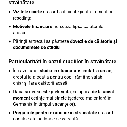
străinătate
Vizitele scurte
nu sunt suficiente pentru a menține
reședința.
Motivele financiare
nu scuză lipsa călătoriilor
acasă.
Părinții ar trebui să păstreze
dovezile de călătorie și
documentele de studiu
.
Particularități în cazul studiilor în străinătate
În cazul unui
studiu în străinătate limitat la un an
,
dreptul la alocația pentru copii rămâne valabil –
chiar și fără călătorii acasă.
Dacă șederea este prelungită, se aplică
de la acest
moment
cerințe mai stricte (șederea majoritară în
Germania în timpul vacanțelor).
Pregătirile pentru examene în străinătate
nu sunt
considerate perioade de vacanță.