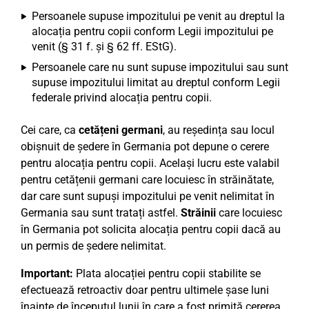
Persoanele supuse impozitului pe venit au dreptul la
alocația pentru copii conform Legii impozitului pe
venit (§ 31 f. și § 62 ff. EStG).
Persoanele care nu sunt supuse impozitului sau sunt
supuse impozitului limitat au dreptul conform Legii
federale privind alocația pentru copii.
Cei care, ca
cetățeni germani
, au reședința sau locul
obișnuit de ședere în Germania pot depune o cerere
pentru alocația pentru copii. Același lucru este valabil
pentru cetățenii germani care locuiesc în străinătate,
dar care sunt supuși impozitului pe venit nelimitat în
Germania sau sunt tratați astfel.
Străinii
care locuiesc
în Germania pot solicita alocația pentru copii dacă au
un permis de ședere nelimitat.
Important:
Plata alocației pentru copii stabilite se
efectuează retroactiv doar pentru ultimele șase luni
înainte de începutul lunii în care a fost primită cererea