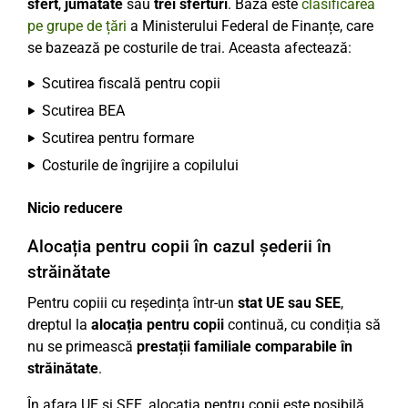
sfert
,
jumătate
sau
trei sferturi
. Baza este
clasificarea
pe grupe de țări
a Ministerului Federal de Finanțe, care
se bazează pe costurile de trai. Aceasta afectează:
Scutirea fiscală pentru copii
Scutirea BEA
Scutirea pentru formare
Costurile de îngrijire a copilului
Nicio reducere
Alocația pentru copii în cazul șederii în
străinătate
Pentru copiii cu reședința într-un
stat UE sau SEE
,
dreptul la
alocația pentru copii
continuă, cu condiția să
nu se primească
prestații familiale comparabile în
străinătate
.
În afara UE și SEE, alocația pentru copii este posibilă