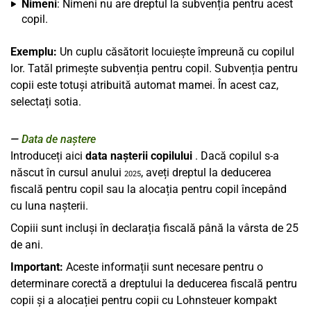
Nimeni
: Nimeni nu are dreptul la subvenția pentru acest
copil.
Exemplu:
Un cuplu căsătorit locuiește împreună cu copilul
lor. Tatăl primește subvenția pentru copil. Subvenția pentru
copii este totuși atribuită automat mamei. În acest caz,
selectați sotia.
Data de naștere
Introduceți aici
data nașterii copilului
. Dacă copilul s-a
născut în cursul anului
, aveți dreptul la deducerea
2025
fiscală pentru copil sau la alocația pentru copil începând
cu luna nașterii.
Copiii sunt incluși în declarația fiscală până la vârsta de 25
de ani.
Important:
Aceste informații sunt necesare pentru o
determinare corectă a dreptului la deducerea fiscală pentru
copii și a alocației pentru copii cu Lohnsteuer kompakt