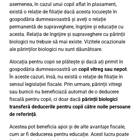
asemenea, în cazul unui copil aflat în plasament,
există o relație de filiație dacă acesta locuiește în
gospodăria dumneavoastră și aveți o relație
permanentă de supraveghere, îngrijire și educație cu
acesta. Relația de îngrijire și supraveghere cu părinții
biologici nu trebuie să mai existe. Vizitele ocazionale
ale părinților biologici nu sunt dăunătoare.
Alocația pentru copii se plătește și dacă ați primit în
gospodăria dumneavoastră un
copil vitreg sau nepot
.
În aceste cazuri, însă, nu există o relație de filiație în
sensul legislației fiscale. Prin urmare, părinții vitregi
sau bunicii nu beneficiază automat de o deducere
fiscală pentru copii, ci doar dacă
părinții biologici
transferă deducerile pentru copii către noile persoane
de referință
.
Acestea pot beneficia apoi și de alte avantaje fiscale,
cum ar fi deducerea pentru educație. Acest lucru poate