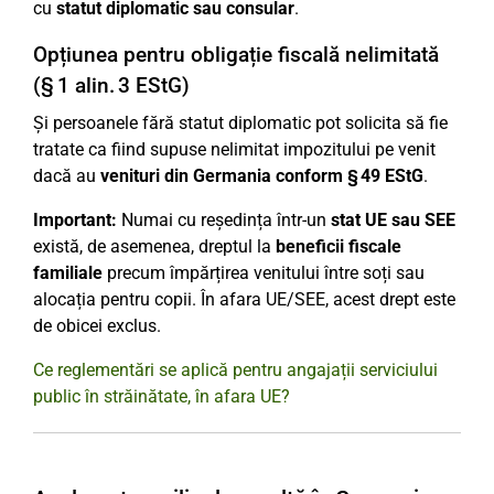
cu
statut diplomatic sau consular
.
Opțiunea pentru obligație fiscală nelimitată
(§ 1 alin. 3 EStG)
Și persoanele fără statut diplomatic pot solicita să fie
tratate ca fiind supuse nelimitat impozitului pe venit
dacă au
venituri din Germania conform § 49 EStG
.
Important:
Numai cu reședința într-un
stat UE sau SEE
există, de asemenea, dreptul la
beneficii fiscale
familiale
precum împărțirea venitului între soți sau
alocația pentru copii. În afara UE/SEE, acest drept este
de obicei exclus.
Ce reglementări se aplică pentru angajații serviciului
public în străinătate, în afara UE?