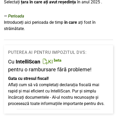
Selectați
țara în care ați avut reședința
în anul
2025
.
Perioada
Introduceți aici perioada de timp
în care
ați fost în
străinătate.
PUTEREA AI PENTRU IMPOZITUL DVS:
beta
Cu
IntelliScan
KI
pentru o rambursare fără probleme!
Gata cu stresul fiscal!
Aflați cum să vă completați declarația fiscală mai
rapid și mai eficient cu IntelliScan. Pur și simplu
încărcați documentele - AI-ul nostru recunoaște și
procesează toate informațiile importante pentru dvs.