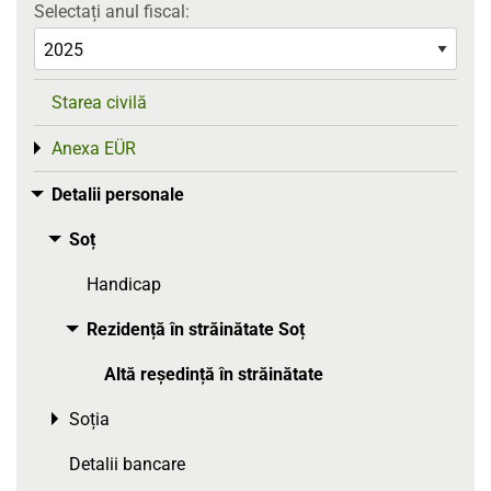
Selectați anul fiscal:
Starea civilă
Anexa EÜR
Toggle menu
Detalii personale
Toggle menu
Soț
Toggle menu
Handicap
Rezidență în străinătate Soț
Toggle menu
Altă reședință în străinătate
Soția
Toggle menu
Detalii bancare