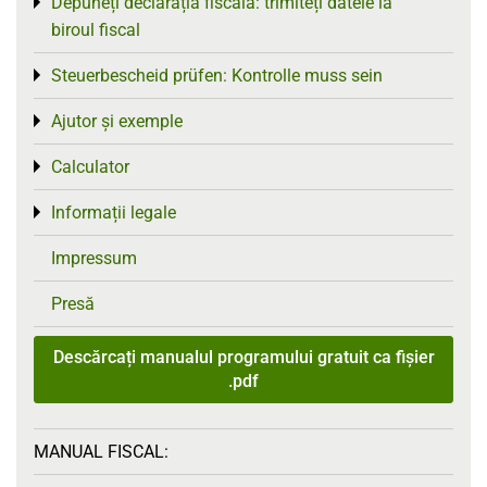
Depuneți declarația fiscală: trimiteți datele la
Toggle menu
biroul fiscal
Steuerbescheid prüfen: Kontrolle muss sein
Toggle menu
Ajutor și exemple
Toggle menu
Calculator
Toggle menu
Informații legale
Toggle menu
Impressum
Presă
Descărcați manualul programului gratuit ca fișier
.pdf
MANUAL FISCAL: