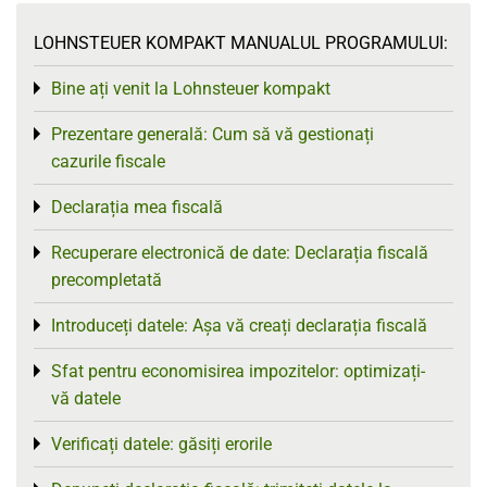
LOHNSTEUER KOMPAKT MANUALUL PROGRAMULUI:
Bine ați venit la Lohnsteuer kompakt
Toggle menu
Prezentare generală: Cum să vă gestionați
Toggle menu
cazurile fiscale
Declarația mea fiscală
Toggle menu
Recuperare electronică de date: Declarația fiscală
Toggle menu
precompletată
Introduceți datele: Așa vă creați declarația fiscală
Toggle menu
Sfat pentru economisirea impozitelor: optimizați-
Toggle menu
vă datele
Verificați datele: găsiți erorile
Toggle menu