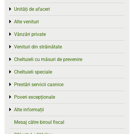
Unități de afaceri
Toggle menu
Alte venituri
Toggle menu
Vânzări private
Toggle menu
Venituri din străinătate
Toggle menu
Cheltuieli cu măsuri de prevenire
Toggle menu
Cheltuieli speciale
Toggle menu
Prestări servicii casnice
Toggle menu
Poveri excepționale
Toggle menu
Alte informații
Toggle menu
Mesaj către biroul fiscal