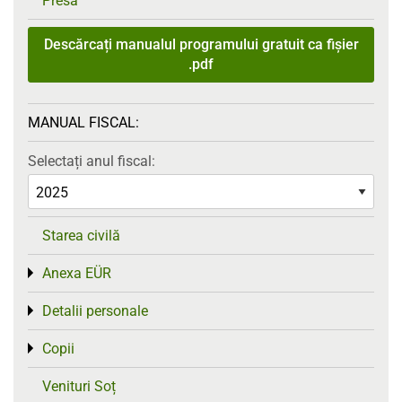
Presă
Descărcați manualul programului gratuit ca fișier
.pdf
MANUAL FISCAL:
Selectați anul fiscal:
Starea civilă
Anexa EÜR
Toggle menu
Detalii personale
Toggle menu
Copii
Toggle menu
Venituri Soț