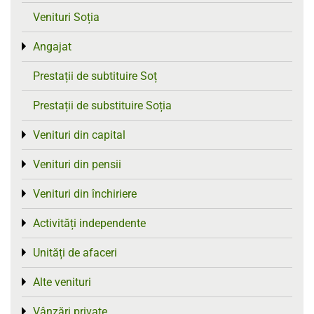
Venituri Soția
Angajat
Toggle menu
Prestații de subtituire Soț
Prestații de substituire Soția
Venituri din capital
Toggle menu
Venituri din pensii
Toggle menu
Venituri din închiriere
Toggle menu
Activități independente
Toggle menu
Unități de afaceri
Toggle menu
Alte venituri
Toggle menu
Vânzări private
Toggle menu