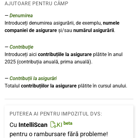
AJUTOARE PENTRU CÂMP
Denumirea
Introduceți denumirea asigurării, de exemplu,
numele
companiei de asigurare
și/sau
numărul asigurării
.
Contribuţie
Introduceți aici
contribuțiile la asigurare
plătite în anul
2025 (contribuția anuală, prima anuală).
Contribuții la asigurări
Totalul
contribuțiilor
la
asigurare
plătite în cursul anului.
PUTEREA AI PENTRU IMPOZITUL DVS:
beta
Cu
IntelliScan
KI
pentru o rambursare fără probleme!