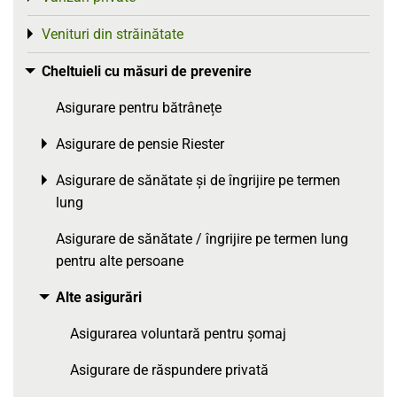
Venituri din străinătate
Toggle menu
Cheltuieli cu măsuri de prevenire
Toggle menu
Asigurare pentru bătrânețe
Asigurare de pensie Riester
Toggle menu
Asigurare de sănătate și de îngrijire pe termen
Toggle menu
lung
Asigurare de sănătate / îngrijire pe termen lung
pentru alte persoane
Alte asigurări
Toggle menu
Asigurarea voluntară pentru șomaj
Asigurare de răspundere privată