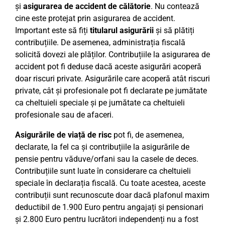
și
asigurarea de accident de călătorie
. Nu contează
cine este protejat prin asigurarea de accident.
Important este să fiți
titularul asigurării
și să plătiți
contribuțiile. De asemenea, administrația fiscală
solicită dovezi ale plăților. Contribuțiile la asigurarea de
accident pot fi deduse dacă aceste asigurări acoperă
doar riscuri private. Asigurările care acoperă atât riscuri
private, cât și profesionale pot fi declarate pe jumătate
ca cheltuieli speciale și pe jumătate ca cheltuieli
profesionale sau de afaceri.
Asigurările de viață de risc
pot fi, de asemenea,
declarate, la fel ca și contribuțiile la asigurările de
pensie pentru văduve/orfani sau la casele de deces.
Contribuțiile sunt luate în considerare ca cheltuieli
speciale în declarația fiscală. Cu toate acestea, aceste
contribuții sunt recunoscute doar dacă plafonul maxim
deductibil de 1.900 Euro pentru angajați și pensionari
și 2.800 Euro pentru lucrători independenți nu a fost