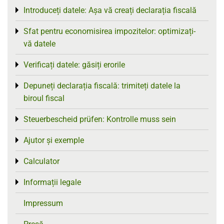
Introduceți datele: Așa vă creați declarația fiscală
Toggle menu
Sfat pentru economisirea impozitelor: optimizați-
Toggle menu
vă datele
Verificați datele: găsiți erorile
Toggle menu
Depuneți declarația fiscală: trimiteți datele la
Toggle menu
biroul fiscal
Steuerbescheid prüfen: Kontrolle muss sein
Toggle menu
Ajutor și exemple
Toggle menu
Calculator
Toggle menu
Informații legale
Toggle menu
Impressum