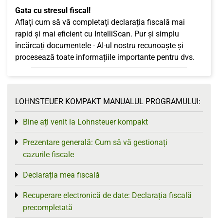
Gata cu stresul fiscal!
Aflați cum să vă completați declarația fiscală mai
rapid și mai eficient cu IntelliScan. Pur și simplu
încărcați documentele - AI-ul nostru recunoaște și
procesează toate informațiile importante pentru dvs.
LOHNSTEUER KOMPAKT MANUALUL PROGRAMULUI:
Bine ați venit la Lohnsteuer kompakt
Toggle menu
Prezentare generală: Cum să vă gestionați
Toggle menu
cazurile fiscale
Declarația mea fiscală
Toggle menu
Recuperare electronică de date: Declarația fiscală
Toggle menu
precompletată