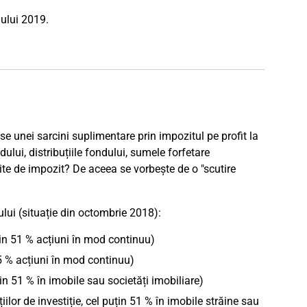
nului 2019.
use unei sarcini suplimentare prin impozitul pe profit la
lui, distribuțiile fondului, sumele forfetare
tite de impozit? De aceea se vorbește de o "scutire
ului (situație din octombrie 2018):
uțin 51 % acțiuni în mod continuu)
25 % acțiuni în mod continuu)
țin 51 % în imobile sau societăți imobiliare)
lor de investiție, cel puțin 51 % în imobile străine sau