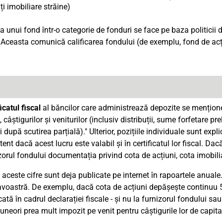
ți imobiliare străine)
a unui fond într-o categorie de fonduri se face pe baza politicii d
 Aceasta comunică calificarea fondului (de exemplu, fond de acț
icatul fiscal
al băncilor care administrează depozite se mențione
, câștigurilor și veniturilor (inclusiv distribuții, sume forfetare p
ii după scutirea parțială)." Ulterior, pozițiile individuale sunt expli
tent dacă acest lucru este valabil și în certificatul lor fiscal. Dac
zorul fondului documentația privind cota de acțiuni, cota imobiliar
aceste cifre sunt deja publicate pe internet în rapoartele anuale.
oastră. De exemplu, dacă cota de acțiuni depășește continuu 50 
ată în cadrul declarației fiscale - și nu la furnizorul fondului s
uneori prea mult impozit pe venit pentru câștigurile lor de capita