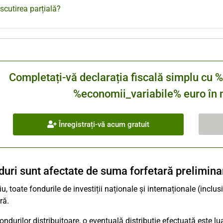
scutirea parțială?
Completați-vă declarația fiscală simplu 
%economii_variabile% euro în m
Înregistrați-vă acum gratuit
duri sunt afectate de suma forfetară prelimina
iu, toate fondurile de investiții naționale și internaționale (inclu
ră.
fondurilor distribuitoare, o eventuală distribuție efectuată este l