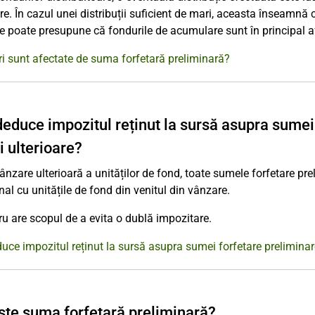
re. În cazul unei distribuții suficient de mari, aceasta înseamnă 
e poate presupune că fondurile de acumulare sunt în principal a
i sunt afectate de suma forfetară preliminară?
deduce impozitul reținut la sursă asupra sumei 
i ulterioare?
vânzare ulterioară a unităților de fond, toate sumele forfetare p
nal cu unitățile de fond din venitul din vânzare.
ru are scopul de a evita o dublă impozitare.
uce impozitul reținut la sursă asupra sumei forfetare preliminare
ste suma forfetară preliminară?