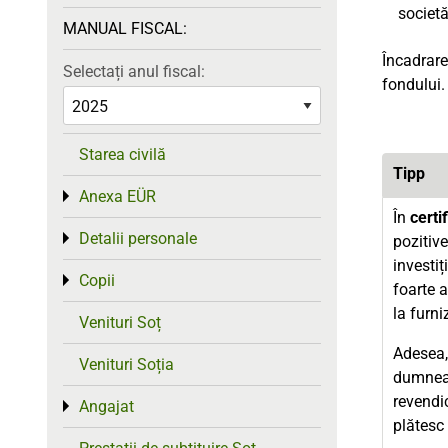
societă
MANUAL FISCAL:
Încadrare
Selectați anul fiscal:
fondului.
Starea civilă
Tipp
Anexa EÜR
Toggle menu
În
certif
Detalii personale
Toggle menu
pozitive
investiț
Copii
Toggle menu
foarte a
la furni
Venituri Soț
Adesea, 
Venituri Soția
dumneav
revendic
Angajat
Toggle menu
plătesc 