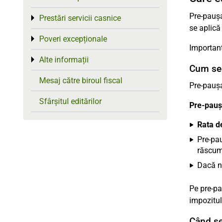
Pre-paușa
Prestări servicii casnice
Toggle menu
se aplică
Poveri excepționale
Toggle menu
Importan
Alte informații
Toggle menu
Cum se 
Mesaj către biroul fiscal
Pre-pauș
Sfârșitul editărilor
Pre-paușa
Rata d
Pre-pau
răscump
Dacă n
Pe pre-pa
impozitul
Când se