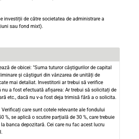
e investiții de către societatea de administrare a
iuni sau fond mixt).
ază de obicei: "Suma tuturor câștigurilor de capital
reliminare și câștiguri din vânzarea de unități de
cate mai detaliat. Investitorii ar trebui să verifice
ă nu a fost efectuată afișarea: Ar trebui să solicitați de
ă etc., dacă nu v-a fost deja trimisă fără a o solicita.
 Verificați care sunt cotele relevante ale fondului
%, se aplică o scutire parțială de 30 %, care trebuie
au la banca depozitară. Cei care nu fac acest lucru
l.