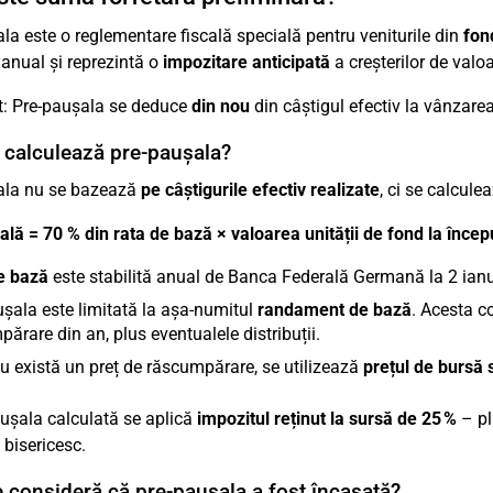
la este o reglementare fiscală specială pentru veniturile din
fon
 anual și reprezintă o
impozitare anticipată
a creșterilor de valoa
t: Pre-paușala se deduce
din nou
din câștigul efectiv la vânzarea
calculează pre-paușala?
ala nu se bazează
pe câștigurile efectiv realizate
, ci se calcul
lă = 70 % din rata de bază × valoarea unității de fond la încep
e bază
este stabilită anual de Banca Federală Germană la 2 ianu
șala este limitată la așa-numitul
randament de bază
. Acesta c
ărare din an, plus eventualele distribuții.
u există un preț de răscumpărare, se utilizează
prețul de bursă 
ușala calculată se aplică
impozitul reținut la sursă de 25 %
– pl
 bisericesc.
 consideră că pre-paușala a fost încasată?