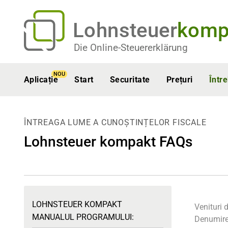
Lohnsteuer
komp
Die Online-Steuererklärung
NOU
Aplicație
Start
Securitate
Prețuri
Într
ÎNTREAGA LUME A CUNOȘTINȚELOR FISCALE
Lohnsteuer kompakt FAQs
LOHNSTEUER KOMPAKT
Venituri d
MANUALUL PROGRAMULUI:
Denumir