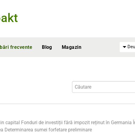
akt
Deu
ebări frecvente
Blog
Magazin
in capital
Fonduri de investiții fără impozit reținut în Germania
Î
ea
Determinarea sumei forfetare preliminare