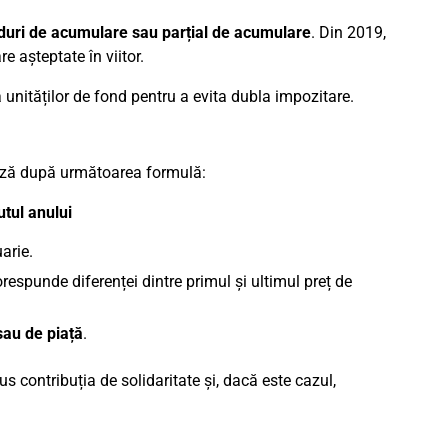
duri de acumulare sau parțial de acumulare
. Din 2019,
re așteptate în viitor.
 unităților de fond pentru a evita dubla impozitare.
ează după următoarea formulă:
utul anului
arie.
orespunde diferenței dintre primul și ultimul preț de
sau de piață
.
us contribuția de solidaritate și, dacă este cazul,