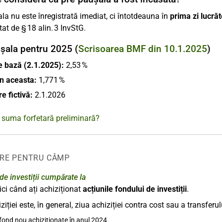
la nu este înregistrată imediat, ci întotdeauna în
prima zi lucră
at de § 18 alin. 3 InvStG.
șala pentru 2025 (
Scrisoarea BMF din 10.1.2025
)
e bază (2.1.2025):
2,53 %
in aceasta:
1,771 %
e fictivă:
2.1.2026
 suma forfetară preliminară?
RE PENTRU CÂMP
 de investiții cumpărate la
aici când ați achiziționat
acțiunile fondului de investiții
.
iției este, în general, ziua achiziției contra cost sau a transferul
 fond nou achiziționate în anul 2024