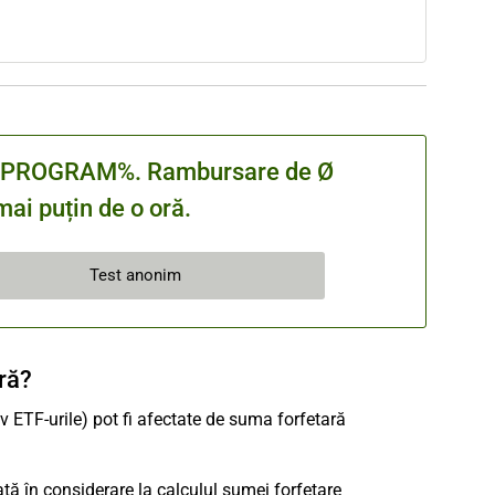
cu %PROGRAM%. Rambursare de Ø
ai puțin de o oră.
Test anonim
ră?
siv ETF-urile) pot fi afectate de suma forfetară
uată în considerare la calculul sumei forfetare