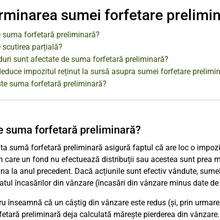
rminarea sumei forfetare prelimi
e suma forfetară preliminară?
 scutirea parțială?
duri sunt afectate de suma forfetară preliminară?
educe impozitul reținut la sursă asupra sumei forfetare prelimin
ste suma forfetară preliminară?
e suma forfetară preliminară?
a sumă forfetară preliminară asigură faptul că are loc o impozitar
în care un fond nu efectuează distribuții sau acestea sunt prea m
na la anul precedent. Dacă acțiunile sunt efectiv vândute, sume
tatul încasărilor din vânzare (încasări din vânzare minus date de
ru înseamnă că un câștig din vânzare este redus (și, prin urmare, 
etară preliminară deja calculată mărește pierderea din vânzare. 