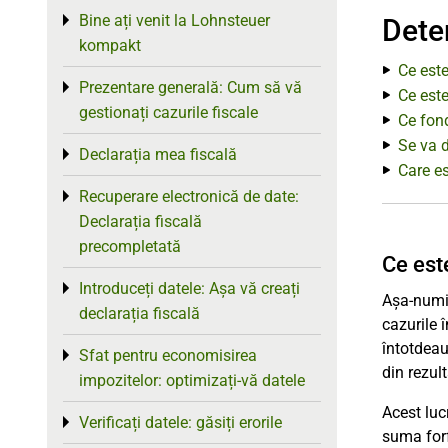
Bine ați venit la Lohnsteuer
Toggle menu
Dete
kompakt
Ce est
Prezentare generală: Cum să vă
Toggle menu
Ce este
gestionați cazurile fiscale
Ce fon
Se va d
Declarația mea fiscală
Toggle menu
Care e
Recuperare electronică de date:
Toggle menu
Declarația fiscală
precompletată
Ce est
Introduceți datele: Așa vă creați
Toggle menu
Așa-numit
declarația fiscală
cazurile 
întotdeau
Sfat pentru economisirea
Toggle menu
din rezul
impozitelor: optimizați-vă datele
Acest luc
Verificați datele: găsiți erorile
Toggle menu
suma forf