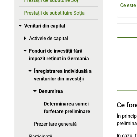
Prestații de subtituire Soț
Ce este 
Prestații de substituire Soția
Venituri din capital
Toggle menu
Activele de capital
Toggle menu
Fonduri de investiții fără
Toggle menu
impozit reținut în Germania
Înregistrarea individuală a
Toggle menu
veniturilor din investiții
Denumirea
Toggle menu
Determinarea sumei
Ce fon
forfetare preliminare
În princip
prelimina
Prezentare generală
În cazul 
Participații