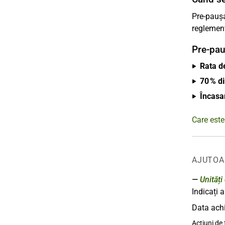
Pre-paușa
reglement
Pre-pau
Rata d
70 % d
Încasar
Care este
AJUTOA
Unități
Indicați 
Data achiz
Acțiuni de