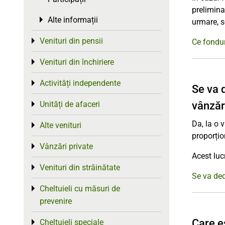
prelimina
Alte informații
Toggle menu
urmare, s
Venituri din pensii
Toggle menu
Ce fondur
Venituri din închiriere
Toggle menu
Activități independente
Toggle menu
Se va 
vânzăr
Unități de afaceri
Toggle menu
Da, la o 
Alte venituri
Toggle menu
proporțio
Vânzări private
Toggle menu
Acest luc
Venituri din străinătate
Toggle menu
Se va ded
Cheltuieli cu măsuri de
Toggle menu
prevenire
Care e
Cheltuieli speciale
Toggle menu