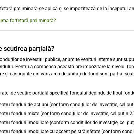
etară preliminară se aplică și se impozitează de la începutul a
uma forfetară preliminară?
e scutirea parțială?
fondurilor de investiții publice, anumite venituri interne sunt sup
ondului. Pentru a compensa această pre-impozitare la nivelul fondu
re și câștigurile din vânzarea de unități de fond sunt parțial scu
ratei de scutire parțială specifică fondului depinde de tipul fond
ntru fonduri de acțiuni (conform condițiilor de investiție, cel p
ntru fonduri mixte (conform condițiilor de investiție, cel puțin 
ntru fonduri imobiliare (conform condițiilor de investiție, cel pu
ntru fonduri imobiliare cu accent pe străinătate (conform condiții