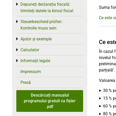
Depuneți declarația fiscală:
Toggle menu
Suma forf
trimiteți datele la biroul fiscal
Ce este s
Steuerbescheid prüfen:
Toggle menu
Kontrolle muss sein
Ajutor și exemple
Toggle menu
Ce est
Calculator
Toggle menu
În cazul 
nivelul f
Informații legale
Toggle menu
prelimina
parțială".
Impressum
Valoarea 
Presă
30 % pe
Descărcați manualul
15 % pe
programului gratuit ca fișier
60 % pe
.pdf
80 % pe