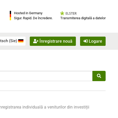
Hosted in Germany
Transmiterea digitală a datelor
Sigur. Rapid. De încredere.
tsch (Sie)
Înregistrare nouă
Logare
nregistrarea individuală a veniturilor din investiții