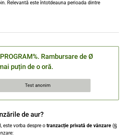
in. Relevantă este întotdeauna perioada dintre
cu %PROGRAM%. Rambursare de Ø
ai puțin de o oră.
Test anonim
ânzările de aur?
l, este vorba despre o
tranzacție privată de vânzare
(§
ânzare: