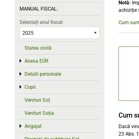
Notă:
Imp
MANUAL FISCAL:
achiziție
Selectați anul fiscal:
Cum sunt t
Starea civilă
Anexa EÜR
Toggle menu
Detalii personale
Toggle menu
Copii
Toggle menu
Venituri Soț
Venituri Soția
Cum sun
Angajat
Dacă vind
Toggle menu
23 Abs. 1