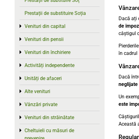
Prestații de subtituire Soț
Vânzare
Prestații de substituire Soția
Dacă ați 
de impoz
Venituri din capital
Toggle menu
câștigul
Venituri din pensii
Toggle menu
Pierderil
Venituri din închiriere
Toggle menu
în cadrul 
Activități independente
Vânzare
Toggle menu
Dacă într
Unități de afaceri
Toggle menu
neglijate 
Alte venituri
Toggle menu
Un exempl
este imp
Vânzări private
Toggle menu
Câștiguri
Venituri din străinătate
Toggle menu
Această a
Cheltuieli cu măsuri de
Toggle menu
Regulam
prevenire