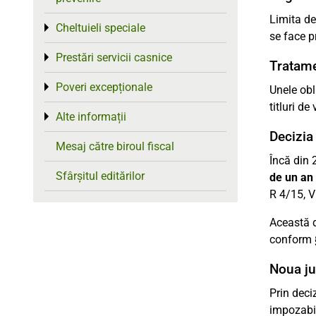
Limita de
Cheltuieli speciale
Toggle menu
se face p
Prestări servicii casnice
Toggle menu
Tratame
Poveri excepționale
Toggle menu
Unele obl
titluri d
Alte informații
Toggle menu
Decizia
Mesaj către biroul fiscal
Încă din 
Sfârșitul editărilor
de un an
R 4/15, V
Această d
conform §
Noua ju
Prin deci
impozabil