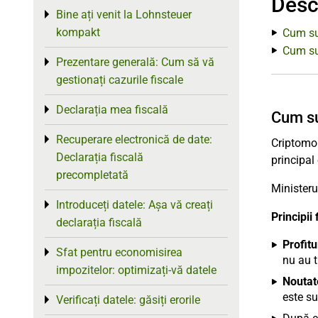
Desc
Bine ați venit la Lohnsteuer
Toggle menu
kompakt
Cum sun
Cum sun
Prezentare generală: Cum să vă
Toggle menu
gestionați cazurile fiscale
Declarația mea fiscală
Toggle menu
Cum sun
Recuperare electronică de date:
Toggle menu
Criptomon
Declarația fiscală
principal
precompletată
Ministeru
Introduceți datele: Așa vă creați
Toggle menu
Principii
declarația fiscală
Profitu
Sfat pentru economisirea
Toggle menu
nu au t
impozitelor: optimizați-vă datele
Noutat
este s
Verificați datele: găsiți erorile
Toggle menu