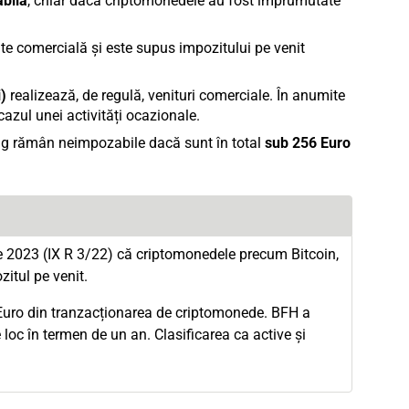
bilă
, chiar dacă criptomonedele au fost împrumutate
te comercială și este supus impozitului pe venit
)
realizează, de regulă, venituri comerciale. În anumite
 cazul unei activități ocazionale.
king rămân neimpozabile dacă sunt în total
sub 256 Euro
ie 2023 (IX R 3/22) că criptomonedele precum Bitcoin,
zitul pe venit.
 Euro din tranzacționarea de criptomonede. BFH a
oc în termen de un an. Clasificarea ca active și