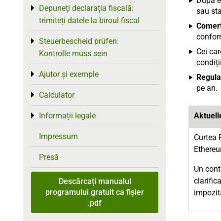
După e
Depuneți declarația fiscală:
Toggle menu
sau sta
trimiteți datele la biroul fiscal
Comerț
confor
Steuerbescheid prüfen:
Toggle menu
Cei ca
Kontrolle muss sein
condiți
Ajutor și exemple
Toggle menu
Regula
pe an.
Calculator
Toggle menu
Informații legale
Aktuel
Toggle menu
Impressum
Curtea 
Ethereu
Presă
Un cont
clarific
Descărcați manualul
programului gratuit ca fișier
impozit
.pdf