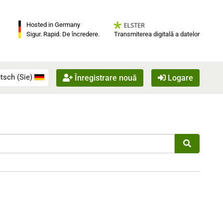
Hosted in Germany
Transmiterea digitală a datelor
Sigur. Rapid. De încredere.
tsch (Sie)
Înregistrare nouă
Logare