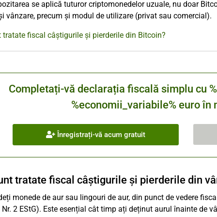
ozitarea se aplică tuturor criptomonedelor uzuale, nu doar Bitco
 și vânzare, precum și modul de utilizare (privat sau comercial).
ratate fiscal câștigurile și pierderile din Bitcoin?
Completați-vă declarația fiscală simplu 
%economii_variabile% euro în m
Înregistrați-vă acum gratuit
t tratate fiscal câștigurile și pierderile din v
eți monede de aur sau lingouri de aur, din punct de vedere fisca
 Nr. 2 EStG). Este esențial cât timp ați deținut aurul înainte de v