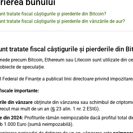
rierea bunului
t tratate fiscal câștigurile și pierderile din Bitcoin?
t tratate fiscal câștigurile și pierderile din vânzările de aur?
t tratate fiscal câștigurile și pierderile din Bi
ede precum Bitcoin, Ethereum sau Litecoin sunt utilizate din ce 
 obiecte de speculație.
l Federal de Finanțe a publicat linii directoare privind impozitar
 fiscale importante:
rile din vânzare
obținute din vânzarea sau schimbul de criptomo
recut mai mult de un an (§ 23 alin. 1 nr. 2 EStG).
e din 2024:
Profiturile rămân neimpozabile dacă profitul total din
ub 1.000 Euro (sumă neimpozabilă).