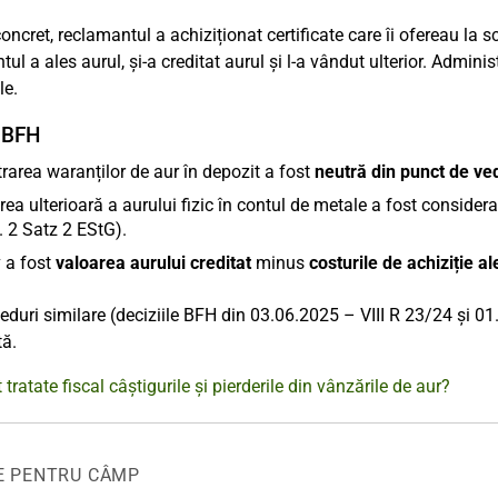
concret, reclamantul a achiziționat certificate care îi ofereau la
ul a ales aurul, și-a creditat aurul și l-a vândut ulterior. Adminis
le.
 BFH
trarea waranților de aur în depozit a fost
neutră din punct de ved
rea ulterioară a aurului fizic în contul de metale a fost consider
 2 Satz 2 EStG).
 a fost
valoarea aurului creditat
minus
costurile de achiziție al
ceduri similare (deciziile BFH din 03.06.2025 – VIII R 23/24 și 01
tă.
tratate fiscal câștigurile și pierderile din vânzările de aur?
E PENTRU CÂMP