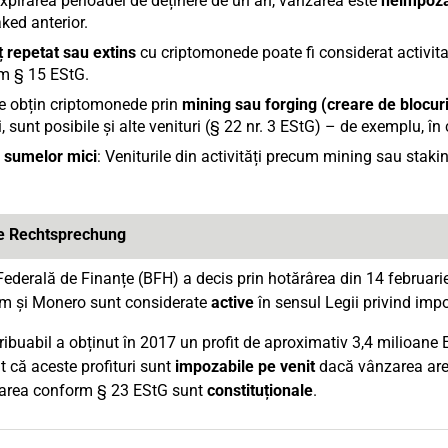
xpirarea perioadei de deținere de un an, vânzarea este
neimpoza
ked anterior.
 repetat sau extins
cu criptomonede poate fi considerat activita
m § 15 EStG.
re obțin criptomonede prin
mining sau forging (creare de blocuri
i, sunt posibile și alte venituri (§ 22 nr. 3 EStG) – de exemplu, în
 sumelor mici
: Veniturile din activități precum mining sau sta
le Rechtsprechung
Federală de Finanțe (BFH) a decis prin hotărârea din 14 februar
m și Monero sunt considerate
active
în sensul Legii privind impo
ribuabil a obținut în 2017 un profit de aproximativ 3,4 milioane
at că aceste profituri sunt
impozabile pe venit
dacă vânzarea are l
area conform § 23 EStG sunt
constituționale
.