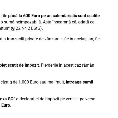
urile
până la 600 Euro pe an calendaristic sunt scutite
u o sumă neimpozabilă. Asta înseamnă că, odată ce
ituri“ (§ 22 Nr. 2 EStG).
din tranzacții private de vânzare – fie în același an, fie
let scutit de impozit
. Pierderile în acest caz rămân
n câștig de 1.000 Euro sau mai mult,
întreaga sumă
exa SO“
a declarației de impozit pe venit – pe verso.
 Euro
.