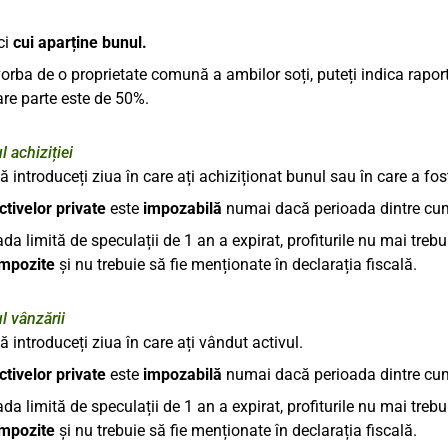
ci
cui aparține bunul.
orba de o proprietate comună a ambilor soți, puteți indica raportu
care parte este de 50%.
 achiziției
 introduceți ziua în care ați achiziționat bunul sau în care a fo
ctivelor private
este
impozabilă
numai dacă perioada dintre cum
da limită de speculații de 1 an a expirat, profiturile nu mai treb
impozite
și nu trebuie să fie menționate în declarația fiscală.
 vânzării
 introduceți ziua în care ați vândut activul.
ctivelor private
este
impozabilă
numai dacă perioada dintre cum
da limită de speculații de 1 an a expirat, profiturile nu mai treb
impozite
și nu trebuie să fie menționate în declarația fiscală.