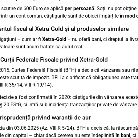
 scutire de 600 Euro se aplică
per persoană
. Soții nu pot obțin
rintr-un cont comun, câștigurile sunt de obicei împărțite
în mod 
ntul fiscal al Xetra-Gold și al produselor similare
igațiuni – cum ar fi
Xetra-Gold
– nu oferă bani, ci dreptul la livr
e valoare sunt acum tratate ca aurul real.
 Curții Federale Fiscale privind Xetra-Gold
2015, Curtea Federală Fiscală (BFH) a decis că vânzarea sau ră
este scutită de impozit. BFH a clarificat că obligațiunea este tra
III R 35/14, VIII R 19/14).
ecizie a fost confirmată în 2020: câștigurile din vânzarea acesto
 20 EStG, ci intră sub incidența tranzacțiilor private de vânzare
risprudență privind waranții de aur
zia din 03.06.2025 (Az. VIII R 5/24), BFH a decis că, la răscump
e din capital – chiar dacă cererea nu este îndeplinită
în bani
, ci