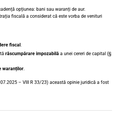
 scadență opțiunea: bani sau waranți de aur.
trația fiscală a considerat că este vorba de venituri
ere fiscal
.
ată
răscumpărare impozabilă
a unei cereri de capital (§
e waranților
.
.07.2025 – VIII R 33/23) această opinie juridică a fost