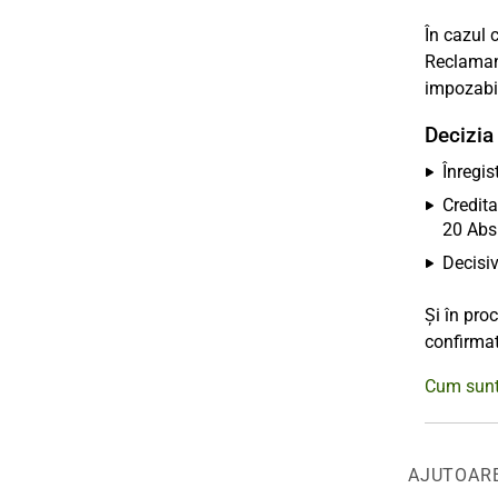
În cazul 
Reclamant
impozabi
Decizia
Înregis
Credita
20 Abs.
Decisiv
Și în pro
confirma
Cum sunt 
AJUTOAR