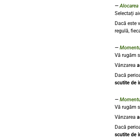
Alocarea
Selectați ai
Dacă este v
regulă, fie
Momentul
Vă rugăm să
Vânzarea
a
Dacă perioa
scutite de 
Momentul
Vă rugăm să
Vânzarea
a
Dacă perioa
scutite de 