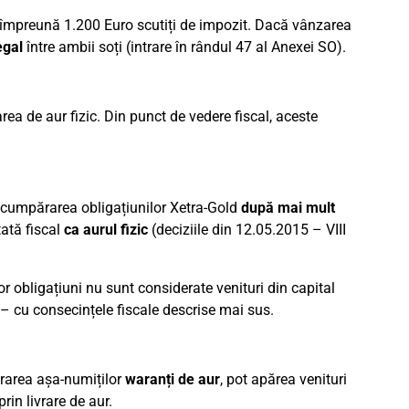
e împreună 1.200 Euro scutiți de impozit. Dacă vânzarea
egal
între ambii soți (intrare în rândul 47 al Anexei SO).
area de aur fizic. Din punct de vedere fiscal, aceste
scumpărarea obligațiunilor Xetra-Gold
după mai mult
tată fiscal
ca aurul fizic
(deciziile din 12.05.2015 – VIII
r obligațiuni nu sunt considerate venituri din capital
 – cu consecințele fiscale descrise mai sus.
ărarea așa-numiților
waranți de aur
, pot apărea venituri
 prin livrare de aur.