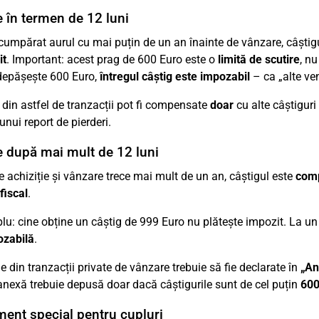
 în termen de 12 luni
cumpărat aurul cu mai puțin de un an înainte de vânzare, câștig
it
. Important: acest prag de 600 Euro este o
limită de scutire
, n
 depășește 600 Euro,
întregul câștig este impozabil
– ca „alte ven
e din astfel de tranzacții pot fi compensate
doar
cu alte câștiguri 
unui report de pierderi.
 după mai mult de 12 luni
e achiziție și vânzare trece mai mult de un an, câștigul este
comp
fiscal
.
u: cine obține un câștig de 999 Euro nu plătește impozit. La u
ozabilă
.
le din tranzacții private de vânzare trebuie să fie declarate în
„An
nexă trebuie depusă doar dacă câștigurile sunt de cel puțin
600
ent special pentru cupluri