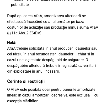
publicitate
După aplicarea AfaA, amortizarea ulterioară se
efectuează începând cu anul următor pe baza
costurilor de achiziție sau producție minus suma AfaA
(§ 11c Abs. 2 EStDV).
Notă:
AfaA trebuie solicitată în anul producerii daunelor sau
cel târziu în anul recunoașterii daunelor – chiar și în
cazul unei așteptate despăgubiri de asigurare. O
despăgubire ulterioară trebuie înregistrată ca venituri
din exploatare în anul încasării.
Cerințe și restricții
O AfaA este posibilă doar pentru bunurile amortizate
linear. În cazul amortizării degresive, este exclusă –
cu
excepția clădirilor
.