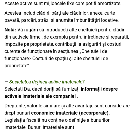
Aceste active sunt mijloacele fixe care pot fi amortizate.
Acestea includ clădiri, părți ale clădirilor, anexe, curte
pavată, parcări, străzi și anumite îmbunătățiri locative.
Notă:
Vă rugăm să introduceți alte cheltuieli pentru clădiri
din activele firmei, de exemplu pentru întreținere și reparații,
impozite pe proprietate, contribuții la asigurări și costuri
curente de funcționare în secțiunea „Cheltuieli de
funcționare> Costuri de spațiu și alte cheltuieli de
proprietate”.
Societatea deținea active imateriale?
Selectați Da, dacă doriți să furnizați
informații despre
activele imateriale ale companiei
.
Drepturile, valorile similare și alte avantaje sunt considerare
drept bunuri
economice imateriale (necorporale)
.
Legislația fiscală nu conține o definiție a bunurilor
imateriale. Bunuri imateriale sunt