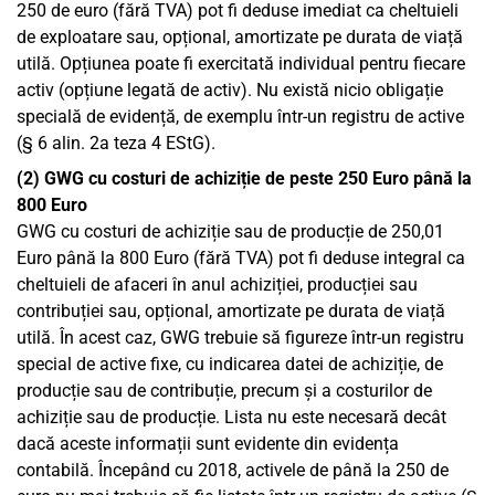
250 de euro (fără TVA) pot fi deduse imediat ca cheltuieli
de exploatare sau, opțional, amortizate pe durata de viață
utilă. Opțiunea poate fi exercitată individual pentru fiecare
activ (opțiune legată de activ). Nu există nicio obligație
specială de evidență, de exemplu într-un registru de active
(§ 6 alin. 2a teza 4 EStG).
(2) GWG cu costuri de achiziție de peste 250
Euro până la
800
Euro
GWG cu costuri de achiziție sau de producție de 250,01
Euro până la 800 Euro (fără TVA) pot fi deduse integral ca
cheltuieli de afaceri în anul achiziției, producției sau
contribuției sau, opțional, amortizate pe durata de viață
utilă. În acest caz, GWG trebuie să figureze într-un registru
special de active fixe, cu indicarea datei de achiziție, de
producție sau de contribuție, precum și a costurilor de
achiziție sau de producție. Lista nu este necesară decât
dacă aceste informații sunt evidente din evidența
contabilă. Începând cu 2018, activele de până la 250 de