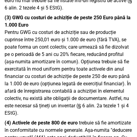
euro nu mai trebuie să fie listate într-un registru de active (§
6 alin. 2 tezele 4 și 5 EStG).
(3) GWG cu costuri de achiziție de peste 250
Euro până la
1.000
Euro
Pentru GWG cu costuri de achiziție sau de producție
cuprinse între 250,01 euro și 1.000 de euro (fără TVA), se
poate forma un cont colectiv, care urmează să fie dizolvat
pe o perioadă de 5 ani cu 20% fiecare, reducând profitul
(așa-numita amortizare în comun). Opțiunea trebuie să fie
exercitată în mod uniform pentru toate activele din anul
financiar cu costuri de achiziție de peste 250 de euro până
la 1.000 de euro (opțiunea legată de exercițiul financiar). În
afară de înregistrarea contabilă a achiziției în elementul
colectiv, nu există alte obligații de documentare. Astfel, nu
este necesar să țineți un inventar (§ 6 alin. 2a tezele 1 și 4
EStG).
(4) Activele de peste 800 de euro
trebuie să fie amortizate
în conformitate cu normele generale. Așa-numita "deducere