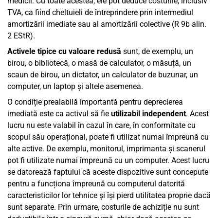
medicii. Cu toate acestea, ele pot deduce costurile, inclusiv
TVA, ca fiind cheltuieli de întreprindere prin intermediul
amortizării imediate sau al amortizării colective (R 9b alin.
2 EStR).
Activele tipice cu valoare redusă
sunt, de exemplu, un
birou, o bibliotecă, o masă de calculator, o măsuță, un
scaun de birou, un dictator, un calculator de buzunar, un
computer, un laptop și altele asemenea.
O condiție prealabilă importantă pentru deprecierea
imediată este ca activul să fie
utilizabil independent
. Acest
lucru nu este valabil în cazul în care, în conformitate cu
scopul său operațional, poate fi utilizat numai împreună cu
alte active. De exemplu, monitorul, imprimanta și scanerul
pot fi utilizate numai împreună cu un computer. Acest lucru
se datorează faptului că aceste dispozitive sunt concepute
pentru a funcționa împreună cu computerul datorită
caracteristicilor lor tehnice și își pierd utilitatea proprie dacă
sunt separate. Prin urmare, costurile de achiziție nu sunt