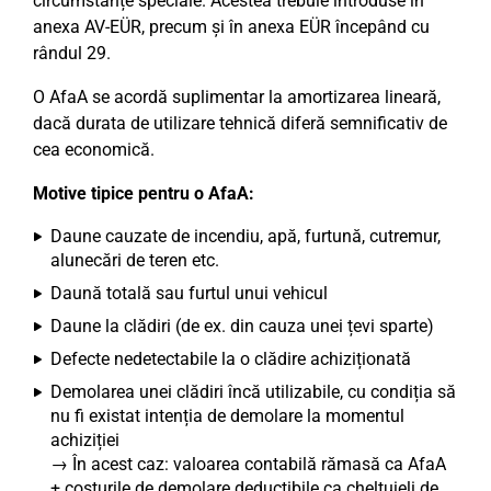
circumstanțe speciale. Acestea trebuie introduse în
anexa AV-EÜR, precum și în anexa EÜR începând cu
rândul 29.
O AfaA se acordă suplimentar la amortizarea lineară,
dacă durata de utilizare tehnică diferă semnificativ de
cea economică.
Motive tipice pentru o AfaA:
Daune cauzate de incendiu, apă, furtună, cutremur,
alunecări de teren etc.
Daună totală sau furtul unui vehicul
Daune la clădiri (de ex. din cauza unei țevi sparte)
Defecte nedetectabile la o clădire achiziționată
Demolarea unei clădiri încă utilizabile, cu condiția să
nu fi existat intenția de demolare la momentul
achiziției
→ În acest caz: valoarea contabilă rămasă ca AfaA
+ costurile de demolare deductibile ca cheltuieli de