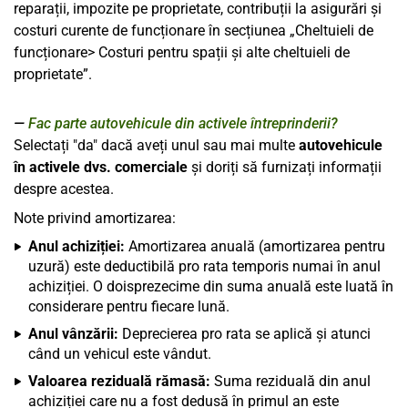
reparații, impozite pe proprietate, contribuții la asigurări și
costuri curente de funcționare în secțiunea „Cheltuieli de
funcționare> Costuri pentru spații și alte cheltuieli de
proprietate”.
Fac parte autovehicule din activele întreprinderii?
Selectați "da" dacă aveți unul sau mai multe
autovehicule
în activele dvs. comerciale
și doriți să furnizați informații
despre acestea.
Note privind amortizarea:
Anul achiziției:
Amortizarea anuală (amortizarea pentru
uzură) este deductibilă pro rata temporis numai în anul
achiziției. O doisprezecime din suma anuală este luată în
considerare pentru fiecare lună.
Anul vânzării:
Deprecierea pro rata se aplică și atunci
când un vehicul este vândut.
Valoarea reziduală rămasă:
Suma reziduală din anul
achiziției care nu a fost dedusă în primul an este