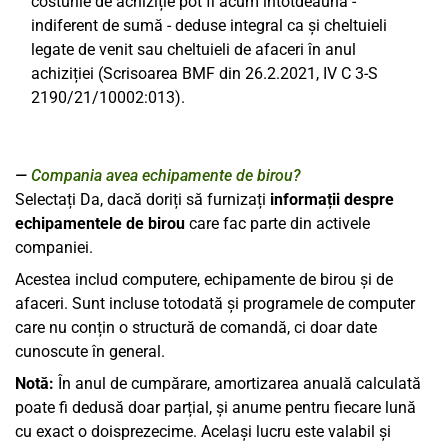
costurile de achiziție pot fi acum întotdeauna -
indiferent de sumă - deduse integral ca și cheltuieli
legate de venit sau cheltuieli de afaceri în anul
achiziției (Scrisoarea BMF din 26.2.2021, IV C 3-S
2190/21/10002:013).
Compania avea echipamente de birou?
Selectați Da, dacă doriți să furnizați
informații despre
echipamentele de birou
care fac parte din activele
companiei.
Acestea includ computere, echipamente de birou și de
afaceri. Sunt incluse totodată și programele de computer
care nu conțin o structură de comandă, ci doar date
cunoscute în general.
Notă:
În anul de cumpărare, amortizarea anuală calculată
poate fi dedusă doar parțial, și anume pentru fiecare lună
cu exact o doisprezecime. Același lucru este valabil și