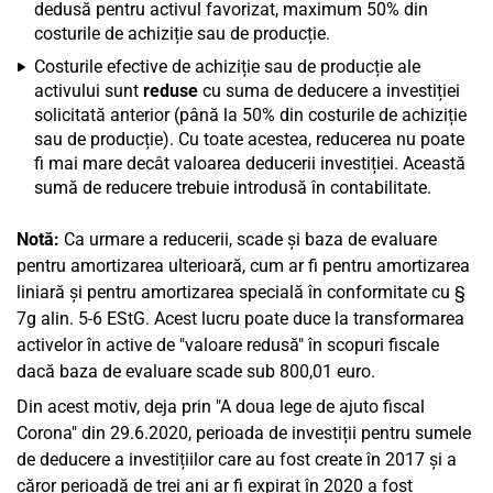
dedusă pentru activul favorizat, maximum 50% din
costurile de achiziție sau de producție.
Costurile efective de achiziție sau de producție ale
activului sunt
reduse
cu suma de deducere a investiției
solicitată anterior (până la 50% din costurile de achiziție
sau de producție). Cu toate acestea, reducerea nu poate
fi mai mare decât valoarea deducerii investiției. Această
sumă de reducere trebuie introdusă în contabilitate.
Notă:
Ca urmare a reducerii, scade și baza de evaluare
pentru amortizarea ulterioară, cum ar fi pentru amortizarea
liniară și pentru amortizarea specială în conformitate cu §
7g alin. 5-6 EStG. Acest lucru poate duce la transformarea
activelor în active de "valoare redusă" în scopuri fiscale
dacă baza de evaluare scade sub 800,01 euro.
Din acest motiv, deja prin "A doua lege de ajuto fiscal
Corona" din 29.6.2020, perioada de investiții pentru sumele
de deducere a investițiilor care au fost create în 2017 și a
căror perioadă de trei ani ar fi expirat în 2020 a fost