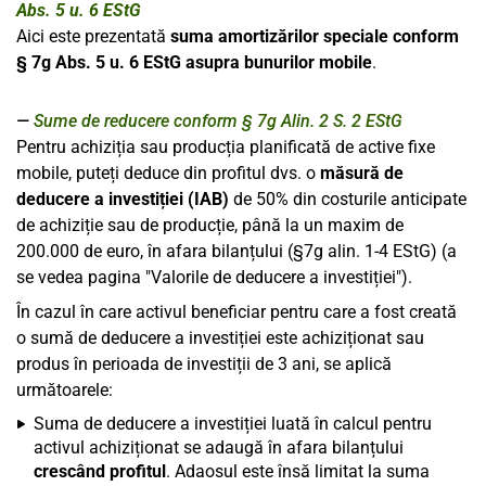
Abs. 5 u. 6 EStG
Aici este prezentată
suma amortizărilor speciale conform
§ 7g Abs. 5 u. 6 EStG asupra bunurilor mobile
.
Sume de reducere conform § 7g Alin. 2 S. 2 EStG
Pentru achiziția sau producția planificată de active fixe
mobile, puteți deduce din profitul dvs. o
măsură de
deducere a investiției (IAB)
de 50% din costurile anticipate
de achiziție sau de producție, până la un maxim de
200.000 de euro, în afara bilanțului (§7g alin. 1-4 EStG) (a
se vedea pagina "Valorile de deducere a investiției").
În cazul în care activul beneficiar pentru care a fost creată
o sumă de deducere a investiției este achiziționat sau
produs în perioada de investiții de 3 ani, se aplică
următoarele:
Suma de deducere a investiției luată în calcul pentru
activul achiziționat se adaugă în afara bilanțului
crescând profitul
. Adaosul este însă limitat la suma