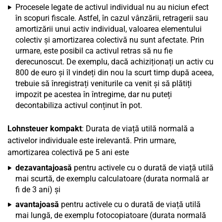
Procesele legate de activul individual nu au niciun efect
în scopuri fiscale. Astfel, în cazul vânzării, retragerii sau
amortizării unui activ individual, valoarea elementului
colectiv și amortizarea colectivă nu sunt afectate. Prin
urmare, este posibil ca activul retras să nu fie
derecunoscut. De exemplu, dacă achiziționați un activ cu
800 de euro și îl vindeți din nou la scurt timp după aceea,
trebuie să înregistrați veniturile ca venit și să plătiți
impozit pe acestea în întregime, dar nu puteți
decontabiliza activul conținut în pot.
Lohnsteuer kompakt
: Durata de viață utilă normală a
activelor individuale este irelevantă. Prin urmare,
amortizarea colectivă pe 5 ani este
dezavantajoasă
pentru activele cu o durată de viață utilă
mai scurtă, de exemplu calculatoare (durata normală ar
fi de 3 ani) și
avantajoasă
pentru activele cu o durată de viață utilă
mai lungă, de exemplu fotocopiatoare (durata normală