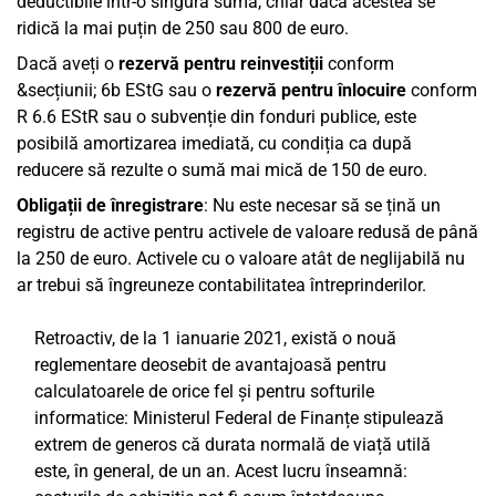
deductibile într-o singură sumă, chiar dacă acestea se
ridică la mai puțin de 250 sau 800 de euro.
Dacă aveți o
rezervă pentru reinvestiții
conform
&secțiunii; 6b EStG sau o
rezervă pentru înlocuire
conform
R 6.6 EStR sau o subvenție din fonduri publice, este
posibilă amortizarea imediată, cu condiția ca după
reducere să rezulte o sumă mai mică de 150 de euro.
Obligații de înregistrare
: Nu este necesar să se țină un
registru de active pentru activele de valoare redusă de până
la 250 de euro. Activele cu o valoare atât de neglijabilă nu
ar trebui să îngreuneze contabilitatea întreprinderilor.
Retroactiv, de la 1 ianuarie 2021, există o nouă
reglementare deosebit de avantajoasă pentru
calculatoarele de orice fel și pentru softurile
informatice: Ministerul Federal de Finanțe stipulează
extrem de generos că durata normală de viață utilă
este, în general, de un an. Acest lucru înseamnă: