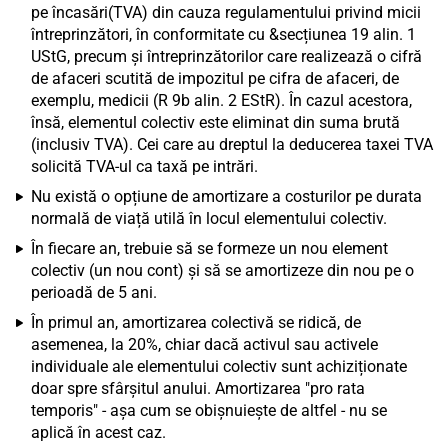
pe încasări(TVA) din cauza regulamentului privind micii
întreprinzători, în conformitate cu &secțiunea 19 alin. 1
UStG, precum și întreprinzătorilor care realizează o cifră
de afaceri scutită de impozitul pe cifra de afaceri, de
exemplu, medicii (R 9b alin. 2 EStR). În cazul acestora,
însă, elementul colectiv este eliminat din suma brută
(inclusiv TVA). Cei care au dreptul la deducerea taxei TVA
solicită TVA-ul ca taxă pe intrări.
Nu există o opțiune de amortizare a costurilor pe durata
normală de viață utilă în locul elementului colectiv.
În fiecare an, trebuie să se formeze un nou element
colectiv (un nou cont) și să se amortizeze din nou pe o
perioadă de 5 ani.
În primul an, amortizarea colectivă se ridică, de
asemenea, la 20%, chiar dacă activul sau activele
individuale ale elementului colectiv sunt achiziționate
doar spre sfârșitul anului. Amortizarea "pro rata
temporis" - așa cum se obișnuiește de altfel - nu se
aplică în acest caz.