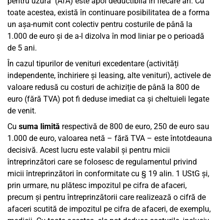
pentru uzură" (AfA) este apoi deductibilă în fiecare an. Cu
toate acestea, există în continuare posibilitatea de a forma
un așa-numit cont colectiv pentru costurile de până la
1.000 de euro și de a-l dizolva în mod liniar pe o perioadă
de 5 ani.
În cazul tipurilor de venituri excedentare (activități
independente, închiriere și leasing, alte venituri), activele de
valoare redusă cu costuri de achiziție de până la 800 de
euro (fără TVA) pot fi deduse imediat ca și cheltuieli legate
de venit.
Cu
suma limită
respectivă de 800 de euro, 250 de euro sau
1.000 de euro, valoarea netă – fără TVA – este întotdeauna
decisivă. Acest lucru este valabil și pentru micii
întreprinzători care se folosesc de regulamentul privind
micii întreprinzători în conformitate cu § 19 alin. 1 UStG și,
prin urmare, nu plătesc impozitul pe cifra de afaceri,
precum și pentru întreprinzătorii care realizează o cifră de
afaceri scutită de impozitul pe cifra de afaceri, de exemplu,