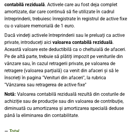
contabilă reziduală
. Activele care au fost deja complet
amortizate, dar care continuă să fie utilizate în cadrul
întreprinderii, trebuiesc înregistrate în registrul de active fixe
cu o valoare memorială de 1 euro.
Dacă vindeți activele întreprinderii sau le preluați ca active
private, introduceți aici
valoarea contabilă reziduală
.
Această valoare este deductibilă ca o cheltuială de afaceri.
Pe de altă parte, trebuie să plătiți impozit pe veniturile din
vânzare sau, în cazul retragerii private, pe valoarea de
retragere (valoarea parțială) ca venit din afaceri și să le
înscrieți în pagina "Venituri din afaceri", la rubrica
"Vânzarea sau retragerea de active fixe"
Notă:
Valoarea contabilă reziduală rezultă din costurile de
achiziție sau de producție sau din valoarea de contribuție,
diminuată cu amortizarea și amortizarea specială deduse
până la eliminarea din contabilitate.
Total