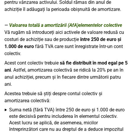
pentru vânzarea activului. Soldul rămas din anul de
achiziție îl adăugați la perioada obișnuită de amortizare.
Valoarea totală a amortizării (AfA)elementelor colective
Vă rugăm să introduceți aici activele de valoare redusă cu
costuri de achiziție sau de producție
între 250 de euro și
1.000 de euro
fără TVA care sunt înregistrate într-un cont
colectiv.
Acest cont colectiv trebuie
să fie distribuit în mod egal pe 5
ani
. Astfel, amortizarea colectivă se ridică la 20% pe an în
anul achiziției, precum și în fiecare dintre următorii patru
ani.
Acestea trebuie să știți despre contul colectiv și
amortizarea colectivă:
Suma netă (fără TVA) între 250 de euro și 1.000 de euro
este decisivă pentru includerea în elementul colectiv.
Acest lucru se aplică, de asemenea, micilor
întreprinzători care nu au dreptul de a deduce impozitul