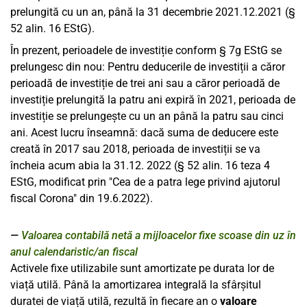
prelungită cu un an, până la 31 decembrie 2021.12.2021 (§
52 alin. 16 EStG).
În prezent, perioadele de investiție conform § 7g EStG se
prelungesc din nou: Pentru deducerile de investiții a căror
perioadă de investiție de trei ani sau a căror perioadă de
investiție prelungită la patru ani expiră în 2021, perioada de
investiție se prelungește cu un an până la patru sau cinci
ani. Acest lucru înseamnă: dacă suma de deducere este
creată în 2017 sau 2018, perioada de investiții se va
încheia acum abia la 31.12. 2022 (§ 52 alin. 16 teza 4
EStG, modificat prin "Cea de a patra lege privind ajutorul
fiscal Corona" din 19.6.2022).
Valoarea contabilă netă a mijloacelor fixe scoase din uz în
anul calendaristic/an fiscal
Activele fixe utilizabile sunt amortizate pe durata lor de
viață utilă. Până la amortizarea integrală la sfârșitul
duratei de viață utilă, rezultă în fiecare an o
valoare