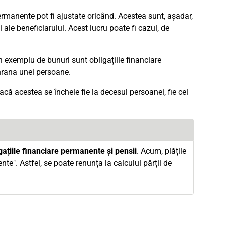
permanente pot fi ajustate oricând. Acestea sunt, așadar,
i ale beneficiarului. Acest lucru poate fi cazul, de
n exemplu de bunuri sunt obligațiile financiare
hrana unei persoane.
că acestea se încheie fie la decesul persoanei, fie cel
igațiile financiare permanente și pensii
. Acum, plățile
te". Astfel, se poate renunța la calculul părții de