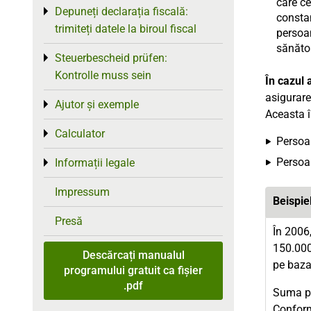
care ce
Depuneți declarația fiscală:
Toggle menu
constan
trimiteți datele la biroul fiscal
persoan
sănăto
Steuerbescheid prüfen:
Toggle menu
Kontrolle muss sein
În cazul 
asigurare
Ajutor și exemple
Toggle menu
Aceasta 
Calculator
Toggle menu
Persoan
Persoan
Informații legale
Toggle menu
Impressum
Beispie
Presă
În 2006,
150.000 
Descărcați manualul
pe baza
programului gratuit ca fișier
.pdf
Suma pe
Conform