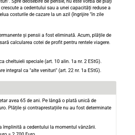
uri". Spre deosebire de pensie, nu este vorba de plăți
oi crescute a cedentului sau a unei capacități reduse a
ua costurile de cazare la un azil (îngrijire "în zile
 permanente și pensii a fost eliminată. Acum, plățile de
ară calcularea cotei de profit pentru rentele viagere.
 cheltuieli speciale (art. 10 alin. 1a nr. 2 EStG).
integral ca "alte venituri" (art. 22 nr. 1a EStG).
ietar avea 65 de ani. Pe lângă o plată unică de
ro. Plățile și contraprestațiile nu au fost determinate
 împlinită a cedentului la momentul vânzării.
Euro = 2.700 Euro.