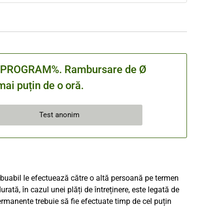
cu %PROGRAM%. Rambursare de Ø
ai puțin de o oră.
Test anonim
ribuabil le efectuează către o altă persoană pe termen
urată, în cazul unei plăți de întreținere, este legată de
rmanente trebuie să fie efectuate timp de cel puțin