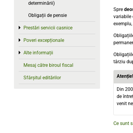
determinării)
Spre
deos
Obligații de pensie
variabile 
exemplu, 
Prestări servicii casnice
Toggle menu
Obligații
Poveri excepționale
Toggle menu
permanent
Alte informații
Toggle menu
Obligații
târziu du
Mesaj către biroul fiscal
Atenție
Sfârșitul editărilor
Din 200
de între
venit ne
Ce sunt s