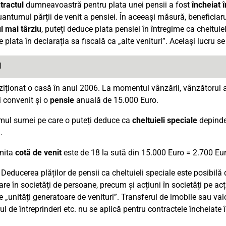
tractul
dumneavoastră pentru plata unei pensii a fost
încheiat 
uantumul părții de venit a pensiei. În aceeași măsură, beneficiar
l mai târziu
, puteți deduce plata pensiei în întregime ca cheltuie
e plata în declarația sa fiscală ca „alte venituri”. Același lucru s
l
iziționat o casă în anul 2006. La momentul vânzării, vânzătorul 
i convenit și o
pensie
anuală de 15.000 Euro.
ul sumei pe care o puteți deduce ca
cheltuieli speciale
depinde
.
mita
cotă de venit
este de 18 la sută din 15.000 Euro = 2.700 Eur
 Deducerea plăților de pensii ca cheltuieli speciale este posibilă d
are în societăți de persoane, precum și acțiuni în societăți pe ac
 „unități generatoare de venituri”. Transferul de imobile sau valor
ul de întreprinderi etc. nu se aplică pentru contractele încheiate