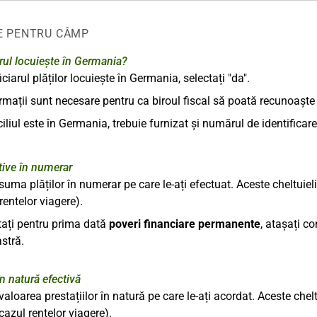
E PENTRU CÂMP
rul locuiește în Germania?
iarul plăților locuiește în Germania, selectați "da".
rmații sunt necesare pentru ca biroul fiscal să poată recunoaște 
liul este în Germania, trebuie furnizat și numărul de identificare
ctive în numerar
suma plăților în numerar pe care le-ați efectuat. Aceste cheltuieli
rentelor viagere).
tați pentru prima dată
poveri financiare permanente
, atașați c
stră.
în natură efectivă
valoarea prestațiilor în natură pe care le-ați acordat. Aceste chel
 cazul rentelor viagere).