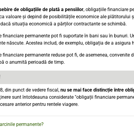
ebire de obligațiile de plată a pensiilor
, obligațiile financiare 
ca valoare și depind de posibilitățile economice ale plătitorului ș
dacă situația economică a părților contractante se schimbă.
le financiare permanente pot fi suportate în bani sau în bunuri. U
e născute. Acestea includ, de exemplu, obligația de a asigura 
le financiare permanente reduse pot fi, de asemenea, convenite da
pă o anumită perioadă de timp.
!
8, din punct de vedere fiscal,
nu se mai face distincție între obl
ținere sunt întotdeauna considerate "obligații financiare permanen
cesare anterior pentru rentele viagere.
arcinile permanente?