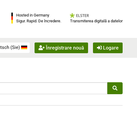
Hosted in Germany
Transmiterea digitală a datelor
Sigur. Rapid. De încredere.
tsch (Sie)
Înregistrare nouă
Logare