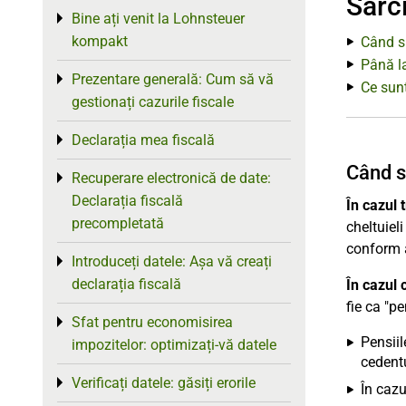
Sarc
Bine ați venit la Lohnsteuer
Toggle menu
kompakt
Când su
Până l
Prezentare generală: Cum să vă
Toggle menu
Ce sun
gestionați cazurile fiscale
Declarația mea fiscală
Toggle menu
Când s
Recuperare electronică de date:
Toggle menu
Declarația fiscală
În cazul 
precompletată
cheltuieli
conform a
Introduceți datele: Așa vă creați
Toggle menu
declarația fiscală
În cazul 
fie ca "pe
Sfat pentru economisirea
Toggle menu
Pensiil
impozitelor: optimizați-vă datele
cedentu
Verificați datele: găsiți erorile
Toggle menu
În cazu