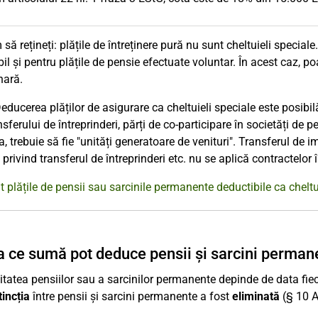
să rețineți: plățile de întreținere pură nu sunt cheltuieli special
bil și pentru plățile de pensie efectuate voluntar. În acest caz, p
nară.
Deducerea plăților de asigurare ca cheltuieli speciale este posib
nsferului de întreprinderi, părți de co-participare în societăți de 
 trebuie să fie "unități generatoare de venituri". Transferul de imo
a privind transferul de întreprinderi etc. nu se aplică contractelor
 plățile de pensii sau sarcinile permanente deductibile ca cheltu
a ce sumă pot deduce pensii și sarcini perman
itatea pensiilor sau a sarcinilor permanente depinde de data fie
tincția
între pensii și sarcini permanente a fost
eliminată
(§ 10 A