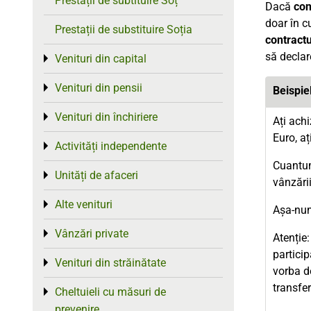
Prestații de subtituire Soț
Dacă
con
doar în c
Prestații de substituire Soția
contractu
să declar
Venituri din capital
Toggle menu
Venituri din pensii
Toggle menu
Beispie
Venituri din închiriere
Toggle menu
Ați ach
Euro, aț
Activități independente
Toggle menu
Cuantum
Unități de afaceri
Toggle menu
vânzării
Alte venituri
Toggle menu
Așa-nu
Vânzări private
Toggle menu
Atenție:
particip
Venituri din străinătate
Toggle menu
vorba de
transfer
Cheltuieli cu măsuri de
Toggle menu
prevenire