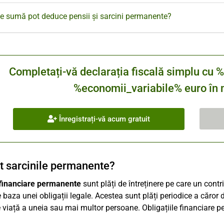
e sumă pot deduce pensii și sarcini permanente?
Completați-vă declarația fiscală simplu 
%economii_variabile% euro în m
Înregistrați-vă acum gratuit
t sarcinile permanente?
i financiare permanente
sunt plăți de întreținere pe care un cont
 baza unei obligații legale. Acestea sunt plăți periodice a căror d
 viață a uneia sau mai multor persoane. Obligațiile financiare pe