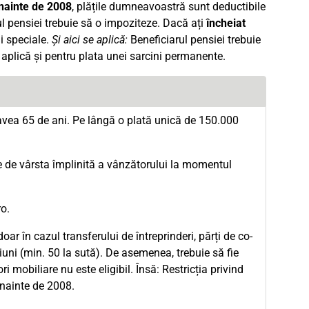
înainte de 2008
, plățile dumneavoastră sunt deductibile
ul pensiei trebuie să o impoziteze. Dacă ați
încheiat
li speciale.
Și aici se aplică:
Beneficiarul pensiei trebuie
e aplică și pentru plata unei sarcini permanente.
avea 65 de ani. Pe lângă o plată unică de 150.000
 de vârsta împlinită a vânzătorului la momentul
o.
oar în cazul transferului de întreprinderi, părți de co-
țiuni (min. 50 la sută). De asemenea, trebuie să fie
i mobiliare nu este eligibil. Însă: Restricția privind
 înainte de 2008.