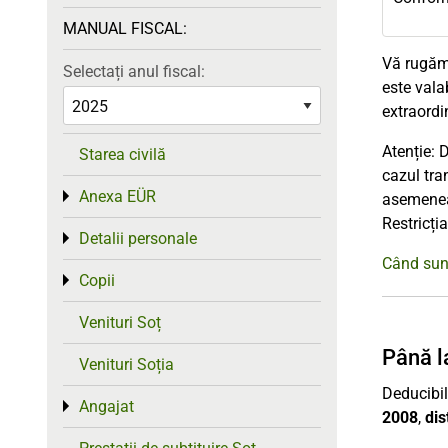
MANUAL FISCAL:
Vă rugăm 
Selectați anul fiscal:
este vala
extraordi
Atenție: 
Starea civilă
cazul tra
Anexa EÜR
Toggle menu
asemenea,
Restricți
Detalii personale
Toggle menu
Când sunt
Copii
Toggle menu
Venituri Soț
Până l
Venituri Soția
Deducibil
Angajat
Toggle menu
2008
,
dis