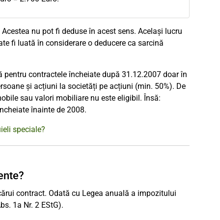
e. Acestea nu pot fi deduse în acest sens. Același lucru
oate fi luată în considerare o deducere ca sarcină
ilă pentru contractele încheiate după 31.12.2007 doar în
persoane și acțiuni la societăți pe acțiuni (min. 50%). De
bile sau valori mobiliare nu este eligibil. Însă:
 încheiate înainte de 2008.
ieli speciale?
ente?
cărui contract. Odată cu Legea anuală a impozitului
bs. 1a Nr. 2 EStG).