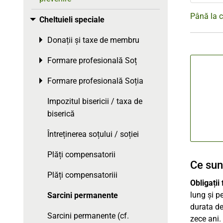
Până la c
Cheltuieli speciale
Toggle menu
Donații și taxe de membru
Toggle menu
Formare profesională Soț
Toggle menu
Formare profesională Soția
Toggle menu
Impozitul bisericii / taxa de
biserică
Întreținerea soțului / soției
Plăți compensatorii
Ce sun
Plăți compensatoriii
Obligați
lung și pe
Sarcini permanente
durata de
Sarcini permanente (cf.
zece ani.