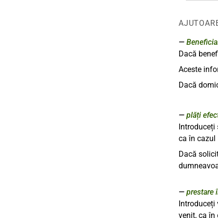
AJUTOAR
Beneficia
Dacă benefic
Aceste info
Dacă domici
plăți efe
Introduceți 
ca în cazul 
Dacă solici
dumneavoa
prestare 
Introduceți 
venit, ca în