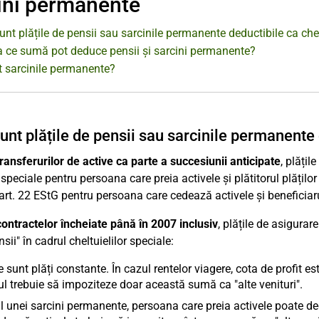
ini permanente
nt plățile de pensii sau sarcinile permanente deductibile ca chel
a ce sumă pot deduce pensii și sarcini permanente?
t sarcinile permanente?
unt plățile de pensii sau sarcinile permanente 
transferurilor de active ca parte a succesiunii anticipate
, plățil
 speciale pentru persoana care preia activele și plătitorul plăților 
rt. 22 EStG pentru persoana care cedează activele și beneficiarul
contractelor încheiate până în 2007 inclusiv
, plățile de asigurar
nsii" în cadrul cheltuielilor speciale:
e sunt plăți constante. În cazul rentelor viagere, cota de profit es
l trebuie să impoziteze doar această sumă ca "alte venituri".
l unei sarcini permanente, persoana care preia activele poate de