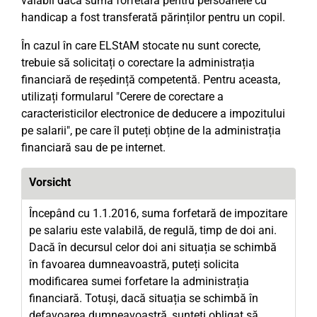
valabil dacă suma forfetară pentru persoanele cu
handicap a fost transferată părinților pentru un copil.
În cazul în care ELStAM stocate nu sunt corecte,
trebuie să solicitați o corectare la administrația
financiară de reședință competentă. Pentru aceasta,
utilizați formularul "Cerere de corectare a
caracteristicilor electronice de deducere a impozitului
pe salarii", pe care îl puteți obține de la administrația
financiară sau de pe internet.
Vorsicht
Începând cu 1.1.2016, suma forfetară de impozitare
pe salariu este valabilă, de regulă, timp de doi ani.
Dacă în decursul celor doi ani situația se schimbă
în favoarea dumneavoastră, puteți solicita
modificarea sumei forfetare la administrația
financiară. Totuși, dacă situația se schimbă în
defavoarea dumneavoastră, sunteți obligat să