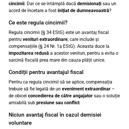
cincimii
. Dar ce se întâmplă dacă
demisionați
sau un
acord de încetare a fost
inițiat de dumneavoastră
?
Ce este regula cincimii?
Regula cincimii (§ 34 EStG) este un avantaj fiscal
pentru
venituri extraordinare
, care include și
compensațiile (§ 24 Nr. 1a EStG). Aceasta duce la
impozitarea redusă
a acestor venituri, pentru a evita o
sarcină fiscală prea mare din cauza plății unice.
Condiții pentru avantajul fiscal
Pentru ca regula cincimii să se aplice, compensația
trebuie să fie legată de un
eveniment extraordinar
–
de obicei
concedierea de către angajator
sau o soluție
amiabilă sub
presiune sau conflict
.
Niciun avantaj fiscal în cazul demisiei
voluntare