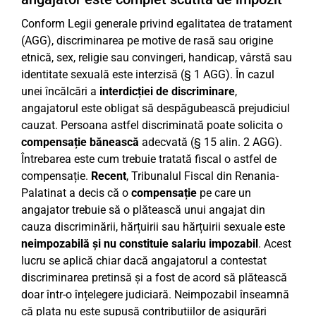
Conform Legii generale privind egalitatea de tratament
(AGG), discriminarea pe motive de rasă sau origine
etnică, sex, religie sau convingeri, handicap, vârstă sau
identitate sexuală este interzisă (§ 1 AGG). În cazul
unei încălcări a
interdicției de discriminare
,
angajatorul este obligat să despăgubească prejudiciul
cauzat. Persoana astfel discriminată poate solicita o
compensație bănească
adecvată (§ 15 alin. 2 AGG).
Întrebarea este cum trebuie tratată fiscal o astfel de
compensație.
Recent
, Tribunalul Fiscal din Renania-
Palatinat a decis că o
compensație
pe care un
angajator trebuie să o plătească unui angajat din
cauza discriminării, hărțuirii sau hărțuirii sexuale este
neimpozabilă și nu constituie salariu impozabil
. Acest
lucru se aplică chiar dacă angajatorul a contestat
discriminarea pretinsă și a fost de acord să plătească
doar într-o înțelegere judiciară. Neimpozabil înseamnă
că plata nu este supusă contribuțiilor de asigurări