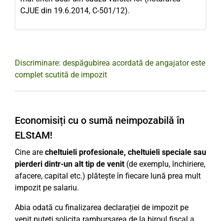
CJUE din 19.6.2014, C-501/12).
Discriminare: despăgubirea acordată de angajator este
complet scutită de impozit
Economisiți cu o sumă neimpozabilă în
ELStAM!
Cine are
cheltuieli profesionale, cheltuieli speciale sau
pierderi dintr-un alt tip de venit
(de exemplu, închiriere,
afacere, capital etc.) plătește în fiecare lună prea mult
impozit pe salariu.
Abia odată cu finalizarea declarației de impozit pe
venit puteți solicita rambursarea de la biroul fiscal a