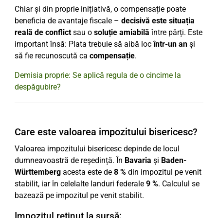
Chiar și din proprie inițiativă, o compensație poate
beneficia de avantaje fiscale –
decisivă este situația
reală de conflict
sau o
soluție amiabilă
între părți. Este
important însă: Plata trebuie să aibă loc
într-un an
și
să fie recunoscută ca
compensație
.
Demisia proprie: Se aplică regula de o cincime la
despăgubire?
Care este valoarea impozitului bisericesc?
Valoarea impozitului bisericesc depinde de locul
dumneavoastră de reședință. În
Bavaria
și
Baden-
Württemberg
acesta este de
8 %
din impozitul pe venit
stabilit, iar în celelalte landuri federale
9 %
. Calculul se
bazează pe impozitul pe venit stabilit.
Impozitul reținut la sursă: