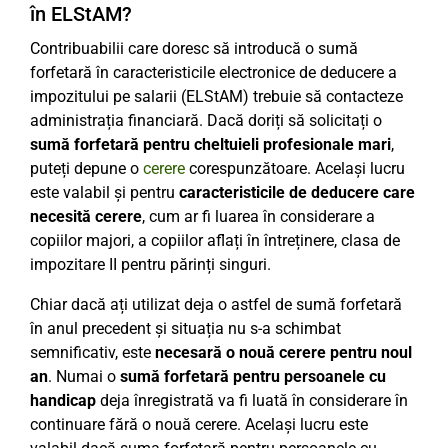
în ELStAM?
Contribuabilii care doresc să introducă o sumă
forfetară în caracteristicile electronice de deducere a
impozitului pe salarii (ELStAM) trebuie să contacteze
administrația financiară. Dacă doriți să solicitați o
sumă forfetară pentru cheltuieli profesionale mari
,
puteți depune o
cerere
corespunzătoare. Același lucru
este valabil și pentru
caracteristicile de deducere care
necesită cerere
, cum ar fi luarea în considerare a
copiilor majori, a copiilor aflați în întreținere, clasa de
impozitare II pentru părinți singuri.
Chiar dacă ați utilizat deja o astfel de sumă forfetară
în anul precedent și situația nu s-a schimbat
semnificativ, este
necesară o nouă cerere pentru noul
an
. Numai o
sumă forfetară pentru persoanele cu
handicap
deja înregistrată va fi luată în considerare în
continuare fără o nouă cerere. Același lucru este