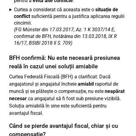
pentru a
evita alte conflicte
.
Curtea a considerat că aceasta este o
situație de
conflict
suficientă pentru a justifica aplicarea regulii
cincimii.
(FG Münster din 17.03.2017, Az. 1 K 3037/14 E,
confirmat de BFH, hotărârea din 13.03.2018, IX R
16/17, BStBl 2018 II S. 709)
BFH confirmă: Nu este necesară presiunea
reală în cazul unei soluții amiabile
Curtea Federală Fiscală (BFH) a clarificat: Dacă
angajatorul și angajatul încheie
amiabil
raportul de
muncă și se plătește o compensație, nu este
neapărat
necesar
ca angajatul să fi fost sub presiune vizibilă.
Soluția amiabilă în sine este suficientă pentru
avantajul fiscal.
Când se pierde avantajul fiscal, chiar și cu
compensație?