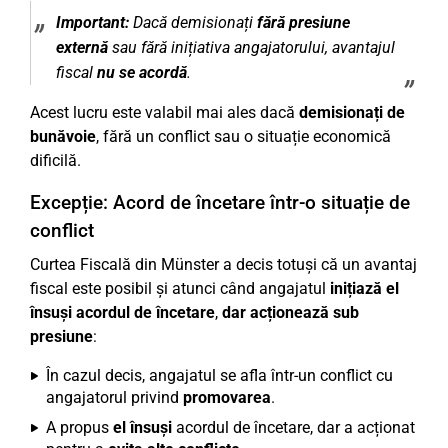
Important:
Dacă demisionați
fără presiune
externă
sau fără inițiativa angajatorului, avantajul
fiscal
nu se acordă
.
Acest lucru este valabil mai ales dacă
demisionați de
bunăvoie
, fără un conflict sau o situație economică
dificilă.
Excepție: Acord de încetare într-o situație de
conflict
Curtea Fiscală din Münster a decis totuși că un avantaj
fiscal este posibil și atunci când angajatul
inițiază el
însuși acordul de încetare
,
dar acționează sub
presiune
:
În cazul decis, angajatul se afla într-un conflict cu
angajatorul privind
promovarea
.
A propus
el însuși
acordul de încetare, dar a acționat