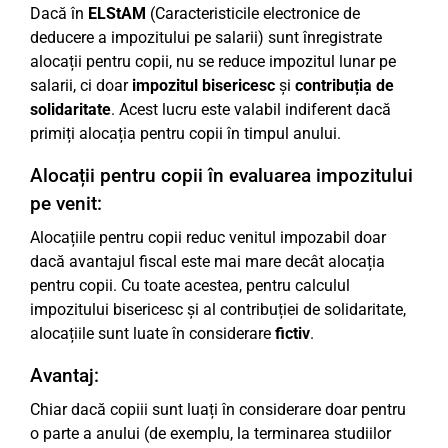
Dacă în
ELStAM
(Caracteristicile electronice de
deducere a impozitului pe salarii) sunt înregistrate
alocații pentru copii, nu se reduce impozitul lunar pe
salarii, ci doar
impozitul bisericesc
și
contribuția de
solidaritate
. Acest lucru este valabil indiferent dacă
primiți alocația pentru copii în timpul anului.
Alocații pentru copii în evaluarea impozitului
pe venit:
Alocațiile pentru copii reduc venitul impozabil doar
dacă avantajul fiscal este mai mare decât alocația
pentru copii. Cu toate acestea, pentru calculul
impozitului bisericesc și al contribuției de solidaritate,
alocațiile sunt luate în considerare
fictiv
.
Avantaj:
Chiar dacă copiii sunt luați în considerare doar pentru
o parte a anului (de exemplu, la terminarea studiilor