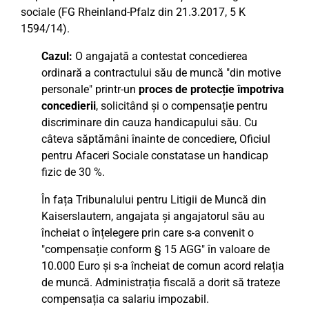
sociale (FG Rheinland-Pfalz din 21.3.2017, 5 K
1594/14).
Cazul:
O angajată a contestat concedierea
ordinară a contractului său de muncă "din motive
personale" printr-un
proces de protecție împotriva
concedierii
, solicitând și o compensație pentru
discriminare din cauza handicapului său. Cu
câteva săptămâni înainte de concediere, Oficiul
pentru Afaceri Sociale constatase un handicap
fizic de 30 %.
În fața Tribunalului pentru Litigii de Muncă din
Kaiserslautern, angajata și angajatorul său au
încheiat o înțelegere prin care s-a convenit o
"compensație conform § 15 AGG" în valoare de
10.000 Euro și s-a încheiat de comun acord relația
de muncă. Administrația fiscală a dorit să trateze
compensația ca salariu impozabil.