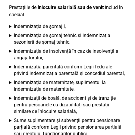
Prestațiile de
înlocuire salarială sau de venit
includ în
special
Indemnizația de șomaj I,
Indemnizația de șomaj tehnic și indemnizația
sezonieră de șomaj tehnic,
Indemnizația de insolvență în caz de insolvență a
angajatorului,
Indemnizația parentală conform Legii federale
privind indemnizația parentală și concediul parental,
Indemnizația de maternitate, suplimentul la
indemnizația de maternitate,
Indemnizații de boală, de accident și de tranziție
pentru persoanele cu dizabilități sau prestații
similare de înlocuire salarială,
Sume suplimentare și subvenții pentru pensionare
parțială conform Legii privind pensionarea parțială
sau dreptului funcționarilor publici,