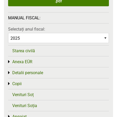
.pdf
MANUAL FISCAL:
Selectați anul fiscal:
Starea civilă
Anexa EÜR
Toggle menu
Detalii personale
Toggle menu
Copii
Toggle menu
Venituri Soț
Venituri Soția
Angajat
Toggle menu