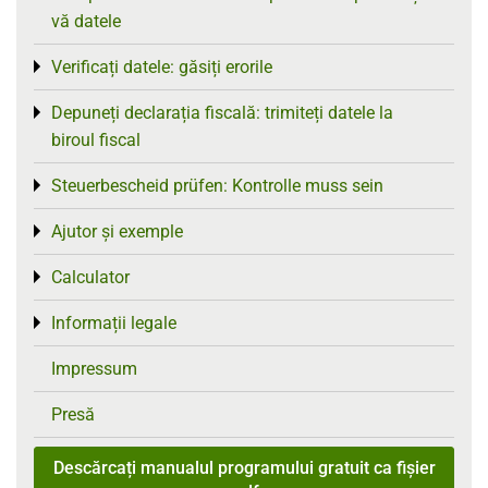
vă datele
Verificați datele: găsiți erorile
Toggle menu
Depuneți declarația fiscală: trimiteți datele la
Toggle menu
biroul fiscal
Steuerbescheid prüfen: Kontrolle muss sein
Toggle menu
Ajutor și exemple
Toggle menu
Calculator
Toggle menu
Informații legale
Toggle menu
Impressum
Presă
Descărcați manualul programului gratuit ca fișier