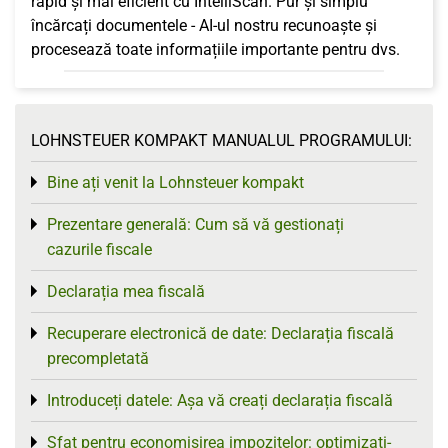
rapid și mai eficient cu IntelliScan. Pur și simplu
încărcați documentele - AI-ul nostru recunoaște și
procesează toate informațiile importante pentru dvs.
LOHNSTEUER KOMPAKT MANUALUL PROGRAMULUI:
Bine ați venit la Lohnsteuer kompakt
Toggle menu
Prezentare generală: Cum să vă gestionați
Toggle menu
cazurile fiscale
Declarația mea fiscală
Toggle menu
Recuperare electronică de date: Declarația fiscală
Toggle menu
precompletată
Introduceți datele: Așa vă creați declarația fiscală
Toggle menu
Sfat pentru economisirea impozitelor: optimizați-
Toggle menu