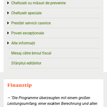
Cheltuieli cu măsuri de prevenire
Toggle menu
Cheltuieli speciale
Toggle menu
Prestări servicii casnice
Toggle menu
Poveri excepționale
Toggle menu
Alte informații
Toggle menu
Mesaj către biroul fiscal
Sfârșitul editărilor
"Die Programme überzeugten mit einem großen
Leistungsumfang, einer exakten Berechnung und allen