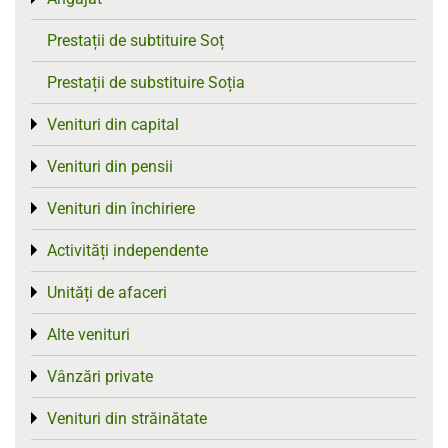
Prestații de subtituire Soț
Prestații de substituire Soția
Venituri din capital
Toggle menu
Venituri din pensii
Toggle menu
Venituri din închiriere
Toggle menu
Activități independente
Toggle menu
Unități de afaceri
Toggle menu
Alte venituri
Toggle menu
Vânzări private
Toggle menu
Venituri din străinătate
Toggle menu