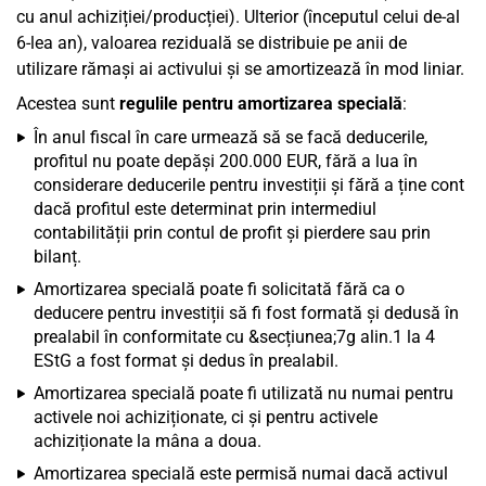
cu anul achiziției/producției). Ulterior (începutul celui de-al
6-lea an), valoarea reziduală se distribuie pe anii de
utilizare rămași ai activului și se amortizează în mod liniar.
Acestea sunt
regulile pentru amortizarea specială
:
În anul fiscal în care urmează să se facă deducerile,
profitul nu poate depăși 200.000 EUR, fără a lua în
considerare deducerile pentru investiții și fără a ține cont
dacă profitul este determinat prin intermediul
contabilității prin contul de profit și pierdere sau prin
bilanț.
Amortizarea specială poate fi solicitată fără ca o
deducere pentru investiții să fi fost formată și dedusă în
prealabil în conformitate cu &secțiunea;7g alin.1 la 4
EStG a fost format și dedus în prealabil.
Amortizarea specială poate fi utilizată nu numai pentru
activele noi achiziționate, ci și pentru activele
achiziționate la mâna a doua.
Amortizarea specială este permisă numai dacă activul