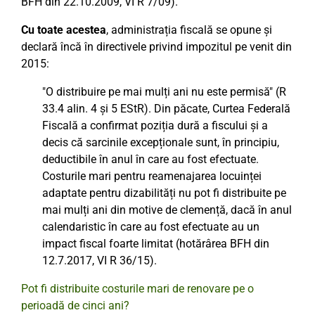
BFH din 22.10.2009, VI R 7/09).
Cu toate acestea
, administrația fiscală se opune și
declară încă în directivele privind impozitul pe venit din
2015:
"O distribuire pe mai mulți ani nu este permisă" (R
33.4 alin. 4 și 5 EStR). Din păcate, Curtea Federală
Fiscală a confirmat poziția dură a fiscului și a
decis că sarcinile excepționale sunt, în principiu,
deductibile în anul în care au fost efectuate.
Costurile mari pentru reamenajarea locuinței
adaptate pentru dizabilități nu pot fi distribuite pe
mai mulți ani din motive de clemență, dacă în anul
calendaristic în care au fost efectuate au un
impact fiscal foarte limitat (hotărârea BFH din
12.7.2017, VI R 36/15).
Pot fi distribuite costurile mari de renovare pe o
perioadă de cinci ani?