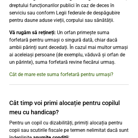
dreptului funcționarilor publici în caz de deces în
serviciu sau conform Legii federale de despăgubire
pentru daune aduse vieții, corpului sau sănătății.
Vă rugăm să rețineți:
Un orfan primește suma
forfetară pentru urmași o singură dată, chiar dacă
ambii părinți sunt decedați. În cazul mai multor urmași
ai aceleiași persoane (de exemplu, văduvă și orfan de
un părinte), suma forfetară revine fiecărui urmaș.
Cât de mare este suma forfetară pentru urmași?
Cât timp voi primi alocație pentru copilul
meu cu handicap?
Pentru un copil cu dizabilități, primiți alocația pentru
copii sau scutirile fiscale pe termen nelimitat dacă sunt
îndeplinite
anumite condiții
: