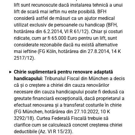
lift sunt recunoscute dacă instalarea tehnică a unui
lift de scară mai ieftin nu este posibilă. BFH
consideră astfel de măsuri ca un ajutor medical
utilizat exclusiv de persoanele cu handicap (BFH,
hotărârea din 6.2.2014, VI R 61/12). Chiar și costuri
ridicate, cum ar fi 65.000 Euro pentru un lift, sunt
considerate rezonabile dacă nu există alternative
mai ieftine (FG Köln, hotărârea din 27.8.2014, 14 K
2517/12).
Chirie suplimentară pentru renovare adaptată
handicapului:
Tribunalul Fiscal din München a decis
că și o creștere a chiriei din cauza renovărilor
necesare din cauza handicapului poate fi dedusă ca
greutate financiară excepțională, dacă proprietarul a
efectuat renovarea și a transferat costurile în chirie
(FG München, hotărârea din 27.10.2022, 10 K
3292/18). Curtea Federală Fiscală trebuie să
clarifice cum se calculează concret creșterea chiriei
deductibile (Az. VI R 15/23).