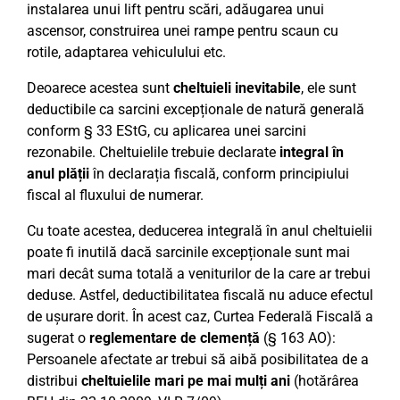
instalarea unui lift pentru scări, adăugarea unui
ascensor, construirea unei rampe pentru scaun cu
rotile, adaptarea vehiculului etc.
Deoarece acestea sunt
cheltuieli inevitabile
, ele sunt
deductibile ca sarcini excepționale de natură generală
conform § 33 EStG, cu aplicarea unei sarcini
rezonabile. Cheltuielile trebuie declarate
integral în
anul plății
în declarația fiscală, conform principiului
fiscal al fluxului de numerar.
Cu toate acestea, deducerea integrală în anul cheltuielii
poate fi inutilă dacă sarcinile excepționale sunt mai
mari decât suma totală a veniturilor de la care ar trebui
deduse. Astfel, deductibilitatea fiscală nu aduce efectul
de ușurare dorit. În acest caz, Curtea Federală Fiscală a
sugerat o
reglementare de clemență
(§ 163 AO):
Persoanele afectate ar trebui să aibă posibilitatea de a
distribui
cheltuielile mari pe mai mulți ani
(hotărârea