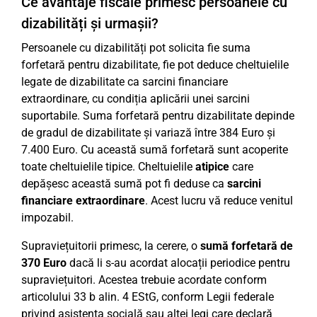
Ce avantaje fiscale primesc persoanele cu
dizabilități și urmașii?
Persoanele cu dizabilități pot solicita fie suma
forfetară pentru dizabilitate, fie pot deduce cheltuielile
legate de dizabilitate ca sarcini financiare
extraordinare, cu condiția aplicării unei sarcini
suportabile. Suma forfetară pentru dizabilitate depinde
de gradul de dizabilitate și variază între 384 Euro și
7.400 Euro. Cu această sumă forfetară sunt acoperite
toate cheltuielile tipice. Cheltuielile
atipice
care
depășesc această sumă pot fi deduse ca
sarcini
financiare extraordinare
. Acest lucru vă reduce venitul
impozabil.
Supraviețuitorii primesc, la cerere, o
sumă forfetară de
370 Euro
dacă li s-au acordat alocații periodice pentru
supraviețuitori. Acestea trebuie acordate conform
articolului 33 b alin. 4 EStG, conform Legii federale
privind asistența socială sau altei legi care declară