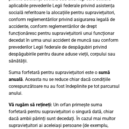
aplicabile prevederile Legii federale privind asistența
socială referitoare la alocațiile pentru supraviețuitori,
conform reglementărilor privind asigurarea legală de
accidente, conform reglementărilor de drept
funcționăresc pentru supraviețuitorii unui funcționar
decedat în urma unui accident de muncă sau conform
prevederilor Legii federale de despăgubiri privind
despăgubirile pentru daune aduse vieții, corpului sau
sănătății.
Suma forfetară pentru supraviețuitori este o
sumă
anuală
. Aceasta nu se reduce chiar dacă condițiile
corespunzătoare nu au fost îndeplinite pe tot parcursul
anului.
Vă rugăm să rețineți:
Un orfan primește suma
forfetară pentru supraviețuitori o singură dată, chiar
dacă ambii părinți sunt decedați. În cazul mai multor
supraviețuitori ai aceleiași persoane (de exemplu,