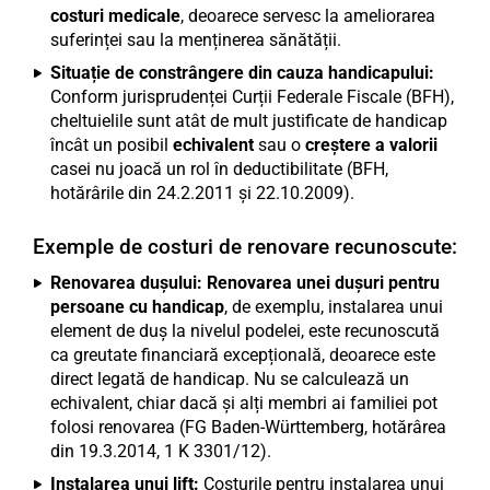
costuri medicale
, deoarece servesc la ameliorarea
suferinței sau la menținerea sănătății.
Situație de constrângere din cauza handicapului:
Conform jurisprudenței Curții Federale Fiscale (BFH),
cheltuielile sunt atât de mult justificate de handicap
încât un posibil
echivalent
sau o
creștere a valorii
casei nu joacă un rol în deductibilitate (BFH,
hotărârile din 24.2.2011 și 22.10.2009).
Exemple de costuri de renovare recunoscute:
Renovarea dușului:
Renovarea unei dușuri pentru
persoane cu handicap
, de exemplu, instalarea unui
element de duș la nivelul podelei, este recunoscută
ca greutate financiară excepțională, deoarece este
direct legată de handicap. Nu se calculează un
echivalent, chiar dacă și alți membri ai familiei pot
folosi renovarea (FG Baden-Württemberg, hotărârea
din 19.3.2014, 1 K 3301/12).
Instalarea unui lift:
Costurile pentru instalarea unui