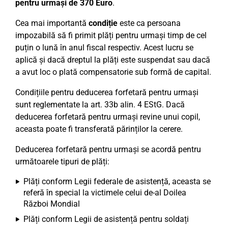
pentru urmași de 370 Euro
.
Cea mai importantă
condiție
este ca persoana
impozabilă să fi primit plăți pentru urmași timp de cel
puțin o lună în anul fiscal respectiv. Acest lucru se
aplică și dacă dreptul la plăți este suspendat sau dacă
a avut loc o plată compensatorie sub formă de capital.
Condițiile pentru deducerea forfetară pentru urmași
sunt reglementate la art. 33b alin. 4 EStG. Dacă
deducerea forfetară pentru urmași revine unui copil,
aceasta poate fi transferată părinților la cerere.
Deducerea forfetară pentru urmași se acordă pentru
următoarele tipuri de plăți:
Plăți conform Legii federale de asistență, aceasta se
referă în special la victimele celui de-al Doilea
Război Mondial
Plăți conform Legii de asistență pentru soldați