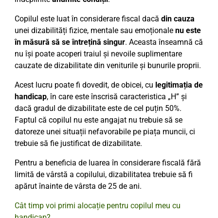
Copilul este luat în considerare fiscal dacă
din cauza
unei dizabilități fizice, mentale sau emoționale
nu este
în măsură să se întrețină singur
. Aceasta înseamnă că
nu își poate acoperi traiul și nevoile suplimentare
cauzate de dizabilitate din veniturile și bunurile proprii.
Acest lucru poate fi dovedit, de obicei, cu
legitimația de
handicap
, în care este înscrisă caracteristica „H” și
dacă gradul de dizabilitate este de cel puțin 50%.
Faptul că copilul nu este angajat nu trebuie să se
datoreze unei situații nefavorabile pe piața muncii, ci
trebuie să fie justificat de dizabilitate.
Pentru a beneficia de luarea în considerare fiscală fără
limită de vârstă a copilului, dizabilitatea trebuie să fi
apărut înainte de vârsta de 25 de ani.
Cât timp voi primi alocație pentru copilul meu cu
handicap?