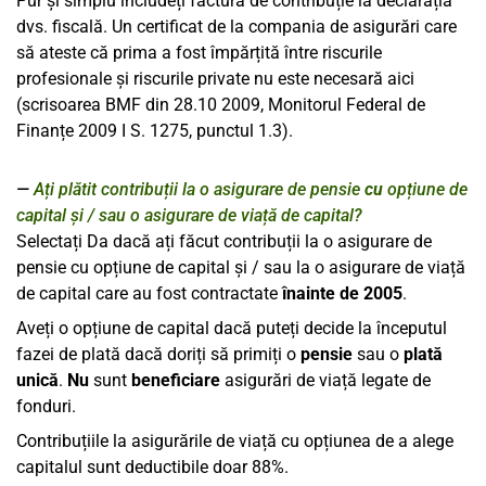
Pur și simplu includeți factura de contribuție la declarația
dvs. fiscală. Un certificat de la compania de asigurări care
să ateste că prima a fost împărțită între riscurile
profesionale și riscurile private nu este necesară aici
(scrisoarea BMF din 28.10 2009, Monitorul Federal de
Finanțe
2009
I S. 1275, punctul 1.3).
Ați plătit contribuții la o asigurare de pensie
cu
opțiune de
capital și / sau o asigurare de viață de capital?
Selectați Da dacă ați făcut contribuții la o asigurare de
pensie cu opțiune de capital și / sau la o asigurare de viață
de capital care au fost contractate
înainte de 2005
.
Aveți o opțiune de capital dacă puteți decide la începutul
fazei de plată dacă doriți să primiți o
pensie
sau o
plată
unică
.
Nu
sunt
beneficiare
asigurări de viață legate de
fonduri.
Contribuțiile la asigurările de viață cu opțiunea de a alege
capitalul sunt deductibile doar 88%.