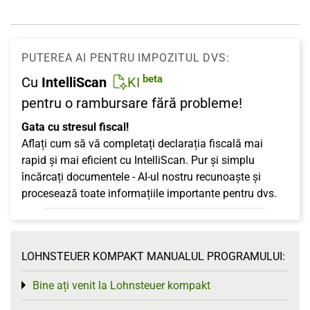
PUTEREA AI PENTRU IMPOZITUL DVS:
beta
Cu
IntelliScan
KI
pentru o rambursare fără probleme!
Gata cu stresul fiscal!
Aflați cum să vă completați declarația fiscală mai
rapid și mai eficient cu IntelliScan. Pur și simplu
încărcați documentele - AI-ul nostru recunoaște și
procesează toate informațiile importante pentru dvs.
LOHNSTEUER KOMPAKT MANUALUL PROGRAMULUI:
Bine ați venit la Lohnsteuer kompakt
Toggle menu