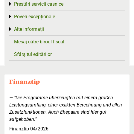
Prestări servicii casnice
Toggle menu
Poveri excepționale
Toggle menu
Alte informații
Toggle menu
Mesaj către biroul fiscal
Sfârșitul editărilor
"Die Programme überzeugten mit einem großen
Leistungsumfang, einer exakten Berechnung und allen
Zusatzfunktionen. Auch Ehepaare sind hier gut
aufgehoben."
Finanztip 04/2026