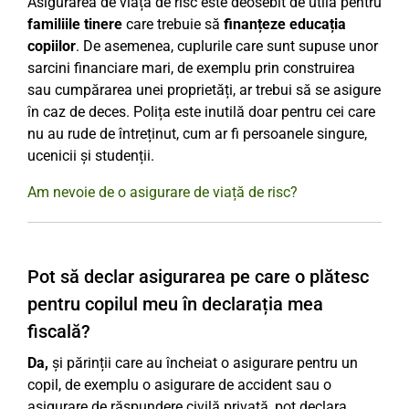
Asigurarea de viață de risc este deosebit de utilă pentru
familiile tinere
care trebuie să
finanțeze educația
copiilor
. De asemenea, cuplurile care sunt supuse unor
sarcini financiare mari, de exemplu prin construirea
sau cumpărarea unei proprietăți, ar trebui să se asigure
în caz de deces. Polița este inutilă doar pentru cei care
nu au rude de întreținut, cum ar fi persoanele singure,
ucenicii și studenții.
Am nevoie de o asigurare de viață de risc?
Pot să declar asigurarea pe care o plătesc
pentru copilul meu în declarația mea
fiscală?
Da,
și părinții care au încheiat o asigurare pentru un
copil, de exemplu o asigurare de accident sau o
asigurare de răspundere civilă privată, pot declara