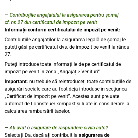
Contribuțiile angajatului la asigurarea pentru șomaj
cf. nr. 27 din certificatul de impozit pe venit
Informații conform certificatului de impozit pe venit:
Contribuțiile angajaților la asigurarea legală de șomaj le
puteți găsi pe certificatul dvs. de impozit pe venit la rândul
27.
Puteți introduce toate informațiile de pe certificatul de
impozit pe venit în zona „Angajați> Venituri”.
Important:
nu trebuie să reintroduceți toate contribuțiile de
asigurări sociale care au fost deja introduse în secțiunea
„Certificat de impozit pe venit”. Acestea sunt preluate
automat de
Lohnsteuer kompakt
și luate în considerare la
calcularea rambursării taxelor.
Ați avut o asigurare de răspundere civilă auto?
Selectați Da, dacă ați contribuit la
asigurarea de