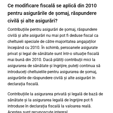
Ce modificare fiscală se aplică din 2010
pentru asigurările de șomaj, răspundere
civilă și alte asigurări?
Contribuțiile pentru asigurări de șomaj, răspundere
civilă și alte asigurări nu mai pot fi deduse fiscal ca
cheltuieli speciale de către majoritatea angajaților
începând cu 2010. În schimb, persoanele asigurate
privat și legal de sănătate sunt într-o situație fiscală
mai bună din 2010. Dacă plătiți contribuții mici la
asigurarea de sănătate și îngrijire, puteți continua să
introduceți cheltuielile pentru asigurarea de șomaj,
asigurările de răspundere civilă și alte asigurări în
declarația fiscală.
Contribuțiile la asigurarea privată și legală de bază de
sănătate și la asigurarea legală de îngrijire pot fi
introduse în declarația fiscală la valoarea reală.
Acestea sunt recunoscute integral.