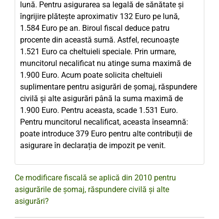
lună. Pentru asigurarea sa legală de sănătate și
îngrijire plătește aproximativ 132 Euro pe lună,
1.584 Euro pe an. Biroul fiscal deduce patru
procente din această sumă. Astfel, recunoaște
1.521 Euro ca cheltuieli speciale. Prin urmare,
muncitorul necalificat nu atinge suma maximă de
1.900 Euro. Acum poate solicita cheltuieli
suplimentare pentru asigurări de șomaj, răspundere
civilă și alte asigurări până la suma maximă de
1.900 Euro. Pentru aceasta, scade 1.531 Euro.
Pentru muncitorul necalificat, aceasta înseamnă:
poate introduce 379 Euro pentru alte contribuții de
asigurare în declarația de impozit pe venit.
Ce modificare fiscală se aplică din 2010 pentru
asigurările de șomaj, răspundere civilă și alte
asigurări?