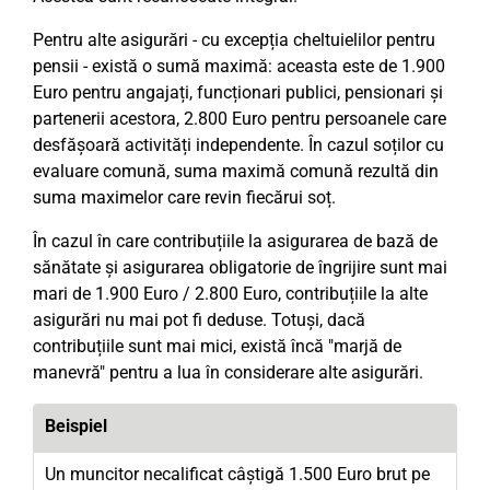
Pentru alte asigurări - cu excepția cheltuielilor pentru
pensii - există o sumă maximă: aceasta este de 1.900
Euro pentru angajați, funcționari publici, pensionari și
partenerii acestora, 2.800 Euro pentru persoanele care
desfășoară activități independente. În cazul soților cu
evaluare comună, suma maximă comună rezultă din
suma maximelor care revin fiecărui soț.
În cazul în care contribuțiile la asigurarea de bază de
sănătate și asigurarea obligatorie de îngrijire sunt mai
mari de 1.900 Euro / 2.800 Euro, contribuțiile la alte
asigurări nu mai pot fi deduse. Totuși, dacă
contribuțiile sunt mai mici, există încă "marjă de
manevră" pentru a lua în considerare alte asigurări.
Beispiel
Un muncitor necalificat câștigă 1.500 Euro brut pe