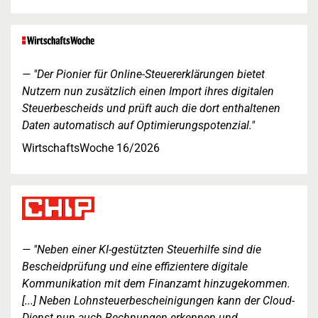
"Der Pionier für Online-Steuererklärungen bietet
Nutzern nun zusätzlich einen Import ihres digitalen
Steuerbescheids und prüft auch die dort enthaltenen
Daten automatisch auf Optimierungspotenzial."
WirtschaftsWoche 16/2026
"Neben einer KI-gestützten Steuerhilfe sind die
Bescheidprüfung und eine effizientere digitale
Kommunikation mit dem Finanzamt hinzugekommen.
[...] Neben Lohnsteuerbescheinigungen kann der Cloud-
Dienst nun auch Rechnungen erkennen und