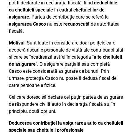
pot fi declarate în declarația fiscală, fiind
deductibile
ca cheltuieli speciale
în cadrul
cheltuielilor de
asigurare
. Partea de contribuție care se referă la
asigurarea Casco
nu este
recunoscută
de autoritatea
fiscală.
Motivul
: Sunt luate în considerare doar polițele care
acoperă riscurile personale de viață ale contribuabilului
și care se încadrează astfel în categoria "
alte cheltuieli
de asigurare
". O asigurare parțială sau completă
Casco este considerată asigurare de bunuri. Prin
urmare, protecția Casco nu poate fi dedusă fiscal de
către persoanele fizice.
Cei care doresc să declare cel puțin partea de asigurare
de răspundere civilă auto în declarația fiscală au, în
principiu, două opțiuni.
Deducerea contribuției la asigurarea auto ca cheltuieli
speciale sau cheltuieli profesionale