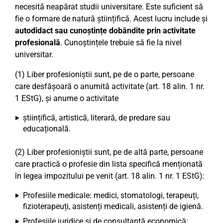
necesită neapărat studii universitare. Este suficient să
fie o formare de natură științifică. Acest lucru include și
autodidact sau cunoștințe dobândite prin activitate
profesională
. Cunoștințele trebuie să fie la nivel
universitar.
(1) Liber profesioniștii sunt, pe de o parte, persoane
care desfășoară o anumită activitate (art. 18 alin. 1 nr.
1 EStG), și anume o activitate
științifică, artistică, literară, de predare sau
educațională.
(2) Liber profesioniștii sunt, pe de altă parte, persoane
care practică o profesie din lista specifică menționată
în legea impozitului pe venit (art. 18 alin. 1 nr. 1 EStG):
Profesiile medicale: medici, stomatologi, terapeuți,
fizioterapeuți, asistenți medicali, asistenți de igienă.
Profesiile juridice și de consultanță economică: