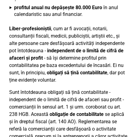
profitul anual nu depășește 80.000 Euro
în anul
calendaristic sau anul financiar.
Liber-profesioniștii
, cum ar fi avocații, notarii,
consultanții fiscali, medicii, publiciștii, artiștii etc., și
alte persoane care desfășoară activități independente
pot întotdeauna -
independent de o limită de cifră de
afaceri și profit
- să își determine profitul prin
contabilitatea pe baza excedentului de încasări. Ei nu
sunt, în principiu,
obligați să țină contabilitate
, dar pot
ține evidențe voluntar.
Sunt întotdeauna obligați să țină contabilitate -
independent de o limită de cifră de afaceri sau profit -
comercianții în sensul art. 1 și urm. coroborat cu art.
238 HGB. Această
obligație de contabilitate
se aplică
și în dreptul fiscal (art. 140 AO). Reglementarea se
referă la comercianții care desfășoară o activitate
comercială, precum și la antreprenorii a căror activitate