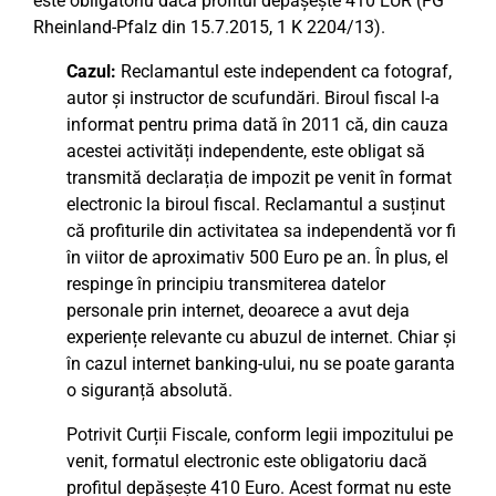
este obligatoriu dacă profitul depășește 410 EUR (FG
Rheinland-Pfalz din 15.7.2015, 1 K 2204/13).
Cazul:
Reclamantul este independent ca fotograf,
autor și instructor de scufundări. Biroul fiscal l-a
informat pentru prima dată în 2011 că, din cauza
acestei activități independente, este obligat să
transmită declarația de impozit pe venit în format
electronic la biroul fiscal. Reclamantul a susținut
că profiturile din activitatea sa independentă vor fi
în viitor de aproximativ 500 Euro pe an. În plus, el
respinge în principiu transmiterea datelor
personale prin internet, deoarece a avut deja
experiențe relevante cu abuzul de internet. Chiar și
în cazul internet banking-ului, nu se poate garanta
o siguranță absolută.
Potrivit Curții Fiscale, conform legii impozitului pe
venit, formatul electronic este obligatoriu dacă
profitul depășește 410 Euro. Acest format nu este