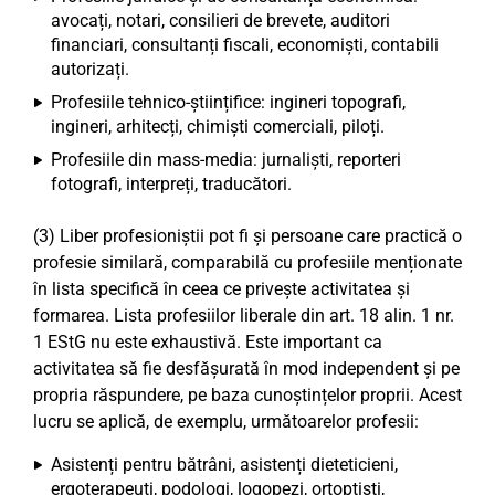
avocați, notari, consilieri de brevete, auditori
financiari, consultanți fiscali, economiști, contabili
autorizați.
Profesiile tehnico-științifice: ingineri topografi,
ingineri, arhitecți, chimiști comerciali, piloți.
Profesiile din mass-media: jurnaliști, reporteri
fotografi, interpreți, traducători.
(3) Liber profesioniștii pot fi și persoane care practică o
profesie similară, comparabilă cu profesiile menționate
în lista specifică în ceea ce privește activitatea și
formarea. Lista profesiilor liberale din art. 18 alin. 1 nr.
1 EStG nu este exhaustivă. Este important ca
activitatea să fie desfășurată în mod independent și pe
propria răspundere, pe baza cunoștințelor proprii. Acest
lucru se aplică, de exemplu, următoarelor profesii:
Asistenți pentru bătrâni, asistenți dieteticieni,
ergoterapeuți, podologi, logopezi, ortoptiști,