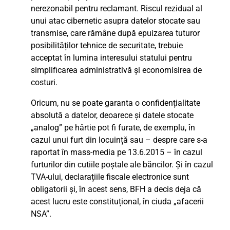
nerezonabil pentru reclamant. Riscul rezidual al
unui atac cibernetic asupra datelor stocate sau
transmise, care rămâne după epuizarea tuturor
posibilităților tehnice de securitate, trebuie
acceptat în lumina interesului statului pentru
simplificarea administrativă și economisirea de
costuri.
Oricum, nu se poate garanta o confidențialitate
absolută a datelor, deoarece și datele stocate
„analog” pe hârtie pot fi furate, de exemplu, în
cazul unui furt din locuință sau – despre care s-a
raportat în mass-media pe 13.6.2015 – în cazul
furturilor din cutiile poștale ale băncilor. Și în cazul
TVA-ului, declarațiile fiscale electronice sunt
obligatorii și, în acest sens, BFH a decis deja că
acest lucru este constituțional, în ciuda „afacerii
NSA”.