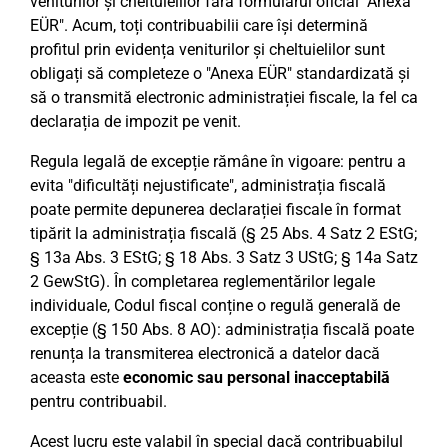
veniturilor și cheltuielilor fără formularul oficial "Anexa
EÜR". Acum, toți contribuabilii care își determină
profitul prin evidența veniturilor și cheltuielilor sunt
obligați să completeze o "Anexa EÜR" standardizată și
să o transmită electronic administrației fiscale, la fel ca
declarația de impozit pe venit.
Regula legală de excepție rămâne în vigoare: pentru a
evita "dificultăți nejustificate", administrația fiscală
poate permite depunerea declarației fiscale în format
tipărit la administrația fiscală (§ 25 Abs. 4 Satz 2 EStG;
§ 13a Abs. 3 EStG; § 18 Abs. 3 Satz 3 UStG; § 14a Satz
2 GewStG). În completarea reglementărilor legale
individuale, Codul fiscal conține o regulă generală de
excepție (§ 150 Abs. 8 AO): administrația fiscală poate
renunța la transmiterea electronică a datelor dacă
aceasta este
economic sau personal inacceptabilă
pentru contribuabil.
Acest lucru este valabil în special dacă contribuabilul