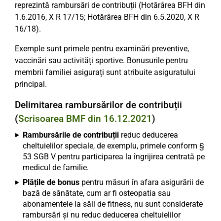
reprezintă rambursări de contribuții (Hotărârea BFH din
1.6.2016, X R 17/15; Hotărârea BFH din 6.5.2020, X R
16/18).
Exemple sunt primele pentru examinări preventive,
vaccinări sau activități sportive. Bonusurile pentru
membrii familiei asigurați sunt atribuite asiguratului
principal.
Delimitarea rambursărilor de contribuții
(
Scrisoarea BMF din 16.12.2021
)
Rambursările de contribuții
reduc deducerea
cheltuielilor speciale, de exemplu, primele conform §
53 SGB V pentru participarea la îngrijirea centrată pe
medicul de familie.
Plățile de bonus
pentru măsuri în afara asigurării de
bază de sănătate, cum ar fi osteopatia sau
abonamentele la săli de fitness, nu sunt considerate
rambursări și nu reduc deducerea cheltuielilor