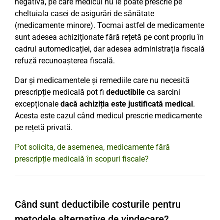
negativă, pe care medicul nu le poate prescrie pe
cheltuiala casei de asigurări de sănătate
(medicamente minore). Tocmai astfel de medicamente
sunt adesea achiziționate fără rețetă pe cont propriu în
cadrul automedicației, dar adesea administrația fiscală
refuză recunoașterea fiscală.
Dar și medicamentele și remediile care nu necesită
prescripție medicală pot fi
deductibile
ca sarcini
excepționale
dacă achiziția este justificată medical
.
Acesta este cazul când medicul prescrie medicamente
pe rețetă privată.
Pot solicita, de asemenea, medicamente fără
prescripție medicală în scopuri fiscale?
Când sunt deductibile costurile pentru
metodele alternative de vindecare?