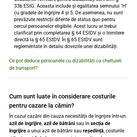
33b EStG. Aceasta include și egalitatea semnului "H"
cu gradele de îngrijire 4 și 5. De asemenea, nu sunt
prevăzute restricții diferite de status quo pentru
cercul persoanelor eligibile. Acest lucru ar trebui
clarificat prin completarea § 64 EStDV și o trimitere
directă la § 65 EStDV. În § 65 EStDV sunt
reglementate în detaliu dovezile unei dizabilități.
Ce pot deduce persoanele cu dizabilități ca cheltuieli
de transport?
Cum sunt luate în considerare costurile
pentru cazare la cămin?
În cazul cazării din cauza necesității de îngrijire într-un
azil de îngrijire
,
azil de bătrâni
sau în
secția de
îngrijire
a unui azil de bătrâni sau
reședință
, costurile