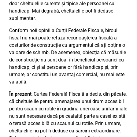
doar cheltuielile curente și tipice ale persoanei cu
handicap. Mai degrabă, cheltuielile pot fi deduse
suplimentar.
Conform noii opinii a Curții Federale Fiscale, biroul
fiscal nu mai poate refuza recunoașterea fiscală a
costurilor de construcție cu argumentul că ați obține o
valoare de schimb. De asemenea, obiecția că măsurile
de construcție nu sunt doar în beneficiul persoanei cu
handicap, ci și al persoanelor fără handicap și, prin
urmare, ar constitui un avantaj comercial, nu mai este
valabilă.
În prezent
, Curtea Federală Fiscală a decis, din păcate,
că cheltuielile pentru amenajarea unui drum accesibil
pentru scaun cu rotile în grădina unei case unifamiliale
nu sunt necesare dacă pe cealaltă parte a casei există
o terasă accesibilă cu scaunul cu rotile. Prin urmare,
cheltuielile nu pot fi deduse ca sarcini extraordinare.