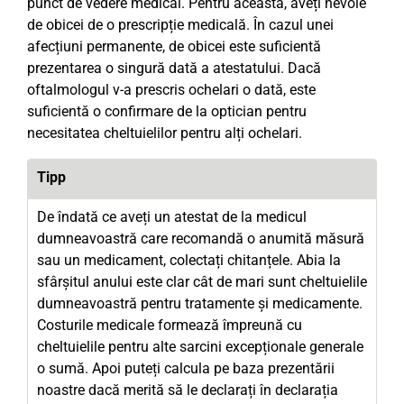
punct de vedere medical. Pentru aceasta, aveți nevoie
de obicei de o prescripție medicală. În cazul unei
afecțiuni permanente, de obicei este suficientă
prezentarea o singură dată a atestatului. Dacă
oftalmologul v-a prescris ochelari o dată, este
suficientă o confirmare de la optician pentru
necesitatea cheltuielilor pentru alți ochelari.
Tipp
De îndată ce aveți un atestat de la medicul
dumneavoastră care recomandă o anumită măsură
sau un medicament, colectați chitanțele. Abia la
sfârșitul anului este clar cât de mari sunt cheltuielile
dumneavoastră pentru tratamente și medicamente.
Costurile medicale formează împreună cu
cheltuielile pentru alte sarcini excepționale generale
o sumă. Apoi puteți calcula pe baza prezentării
noastre dacă merită să le declarați în declarația