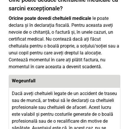
sarcini excepționale?
Oricine poate dovedi cheltuieli medicale
le poate
declara și în declarația fiscală. Pentru aceasta aveți
nevoie de o chitanță, o factură și, în unele cazuri, un
certificat medical. Nu contează dacă ați făcut
cheltuiala pentru o boală proprie, a soțului/soției sau a
unui copil pentru care aveți dreptul la alocație.
Contează momentul în care ați plătit factura, nu
momentul în care aceasta a devenit scadentă.
Wegeunfall
Dacă aveți cheltuieli legate de un accident de traseu
sau de muncă, ar trebui să le declarați ca cheltuieli
profesionale sau cheltuieli de afaceri. Acest lucru
este valabil și pentru costurile generate de o boală
profesională sau de o recalificare din motive de
sănătate. Avantajul este că, în acest caz, nu se