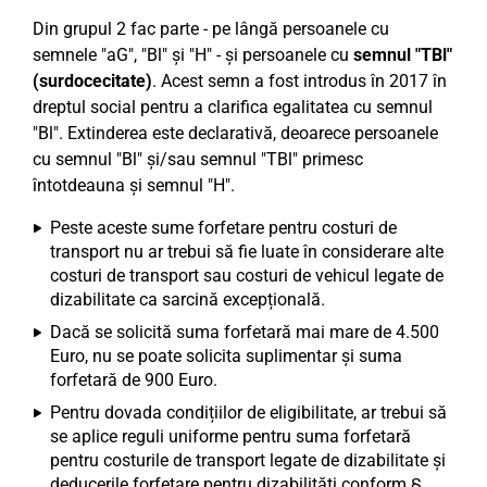
Din grupul 2 fac parte - pe lângă persoanele cu
semnele "aG", "Bl" și "H" - și persoanele cu
semnul "TBl"
(surdocecitate)
. Acest semn a fost introdus în 2017 în
dreptul social pentru a clarifica egalitatea cu semnul
"Bl". Extinderea este declarativă, deoarece persoanele
cu semnul "Bl" și/sau semnul "TBl" primesc
întotdeauna și semnul "H".
Peste aceste sume forfetare pentru costuri de
transport nu ar trebui să fie luate în considerare alte
costuri de transport sau costuri de vehicul legate de
dizabilitate ca sarcină excepțională.
Dacă se solicită suma forfetară mai mare de 4.500
Euro, nu se poate solicita suplimentar și suma
forfetară de 900 Euro.
Pentru dovada condițiilor de eligibilitate, ar trebui să
se aplice reguli uniforme pentru suma forfetară
pentru costurile de transport legate de dizabilitate și
deducerile forfetare pentru dizabilități conform §