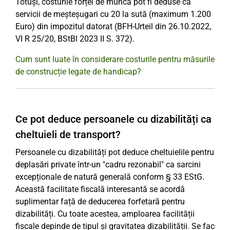
Totuși, costurile forței de muncă pot fi deduse ca
servicii de meșteșugari cu 20 la sută (maximum 1.200
Euro) din impozitul datorat (BFH-Urteil din 26.10.2022,
VI R 25/20, BStBl 2023 II S. 372).
Cum sunt luate în considerare costurile pentru măsurile
de construcție legate de handicap?
Ce pot deduce persoanele cu dizabilități ca
cheltuieli de transport?
Persoanele cu dizabilități pot deduce cheltuielile pentru
deplasări private într-un "cadru rezonabil" ca sarcini
excepționale de natură generală conform § 33 EStG.
Această facilitate fiscală interesantă se acordă
suplimentar față de deducerea forfetară pentru
dizabilități. Cu toate acestea, amploarea facilității
fiscale depinde de tipul și gravitatea dizabilității. Se fac