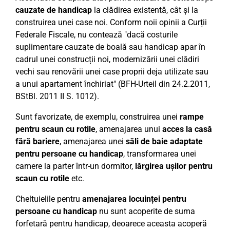
cauzate de handicap
la clădirea existentă, cât și la
construirea unei case noi. Conform noii opinii a Curții
Federale Fiscale, nu contează "dacă costurile
suplimentare cauzate de boală sau handicap apar în
cadrul unei construcții noi, modernizării unei clădiri
vechi sau renovării unei case proprii deja utilizate sau
a unui apartament închiriat" (BFH-Urteil din 24.2.2011,
BStBl. 2011 II S. 1012).
Sunt favorizate, de exemplu, construirea unei
rampe
pentru scaun cu rotile
, amenajarea unui
acces la casă
fără bariere
, amenajarea unei
săli de baie adaptate
pentru persoane cu handicap
, transformarea unei
camere la parter într-un dormitor,
lărgirea ușilor pentru
scaun cu rotile
etc.
Cheltuielile pentru
amenajarea locuinței pentru
persoane cu handicap
nu sunt acoperite de suma
forfetară pentru handicap, deoarece aceasta acoperă