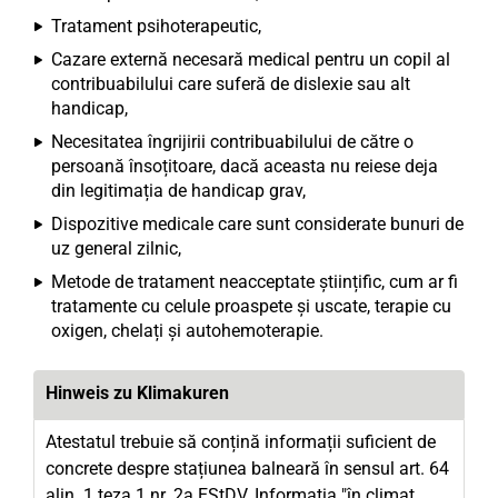
Tratament psihoterapeutic,
Cazare externă necesară medical pentru un copil al
contribuabilului care suferă de dislexie sau alt
handicap,
Necesitatea îngrijirii contribuabilului de către o
persoană însoțitoare, dacă aceasta nu reiese deja
din legitimația de handicap grav,
Dispozitive medicale care sunt considerate bunuri de
uz general zilnic,
Metode de tratament neacceptate științific, cum ar fi
tratamente cu celule proaspete și uscate, terapie cu
oxigen, chelați și autohemoterapie.
Hinweis zu Klimakuren
Atestatul trebuie să conțină informații suficient de
concrete despre stațiunea balneară în sensul art. 64
alin. 1 teza 1 nr. 2a EStDV. Informația "în climat