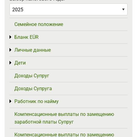
Семейное положение
Бланк EÜR
Toggle menu
Личные данные
Toggle menu
Дети
Toggle menu
Доходы Супруг
Доходы Супруга
Работник по найму
Toggle menu
Компенсационные выплаты по замещению
заработной платы Супруг
Компенсационные выплаты по замещению