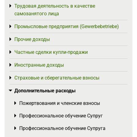
Трудовая деятельность в качестве
Toggle menu
самозанятого лица
Промысловые предприятия (Gewerbebetriebe)
Toggle menu
Прочие доходы
Toggle menu
Частные сделки купли-продажи
Toggle menu
Иностранные доходы
Toggle menu
Страховые и сберегательные взносы
Toggle menu
Дополнительные расходы
Toggle menu
Пожертвования и членские взносы
Toggle menu
Профессиональное обучение Супруг
Toggle menu
Профессиональное обучение Супруга
Toggle menu