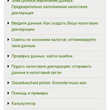
Электронное извлечение данных:
Toggle menu
Предварительно заполненная налоговая
декларация
Введите данные: Как создать Вашу налоговую
Toggle menu
декларацию
Советы по экономии налогов: оптимизируйте
Toggle menu
свои данные
Проверка данных: найти ошибки
Toggle menu
Подать налоговую декларацию: отправить
Toggle menu
данные в налоговый орган
Steuerbescheid prüfen: Kontrolle muss sein
Toggle menu
Помощь и примеры
Toggle menu
Калькулятор
Toggle menu