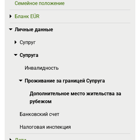
Семейное положение
Бланк EÜR
Toggle menu
Личные данные
Toggle menu
Супруг
Toggle menu
Супруга
Toggle menu
Инвалидность
Проживание за границей Супруга
Toggle menu
Дополнительное место жительства за
рубежом
Банковский счет
Налоговая инспекция