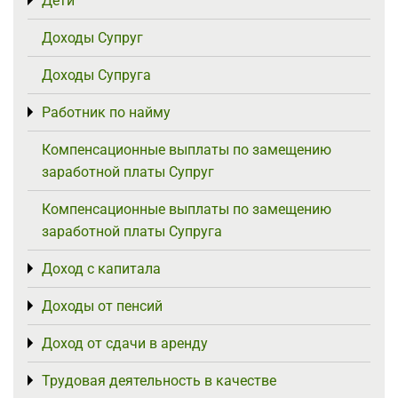
Дети
Toggle menu
Доходы Супруг
Доходы Супруга
Работник по найму
Toggle menu
Компенсационные выплаты по замещению
заработной платы Супруг
Компенсационные выплаты по замещению
заработной платы Супруга
Доход с капитала
Toggle menu
Доходы от пенсий
Toggle menu
Доход от сдачи в аренду
Toggle menu
Трудовая деятельность в качестве
Toggle menu