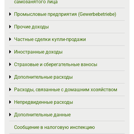
самозанятого лица
Промысловые предприятия (Gewerbebetriebe)
Toggle menu
Прочие доходы
Toggle menu
Частные сделки купли-продажи
Toggle menu
Иностранные доходы
Toggle menu
Страховые и сберегательные взносы
Toggle menu
Дополнительные расходы
Toggle menu
Расходы, связанные с домашним хозяйством
Toggle menu
Непредвиденные расходы
Toggle menu
Дополнительные данные
Toggle menu
Сообщение в налоговую инспекцию