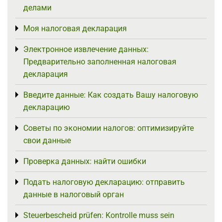
делами
Моя налоговая декларация
Toggle menu
Электронное извлечение данных:
Toggle menu
Предварительно заполненная налоговая
декларация
Введите данные: Как создать Вашу налоговую
Toggle menu
декларацию
Советы по экономии налогов: оптимизируйте
Toggle menu
свои данные
Проверка данных: найти ошибки
Toggle menu
Подать налоговую декларацию: отправить
Toggle menu
данные в налоговый орган
Steuerbescheid prüfen: Kontrolle muss sein
Toggle menu