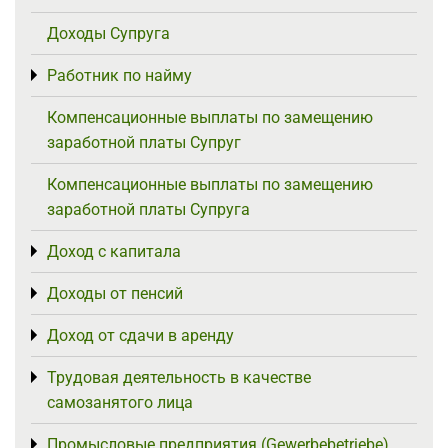
Доходы Супруга
Работник по найму
Toggle menu
Компенсационные выплаты по замещению
заработной платы Супруг
Компенсационные выплаты по замещению
заработной платы Супруга
Доход с капитала
Toggle menu
Доходы от пенсий
Toggle menu
Доход от сдачи в аренду
Toggle menu
Трудовая деятельность в качестве
Toggle menu
самозанятого лица
Промысловые предприятия (Gewerbebetriebe)
Toggle menu