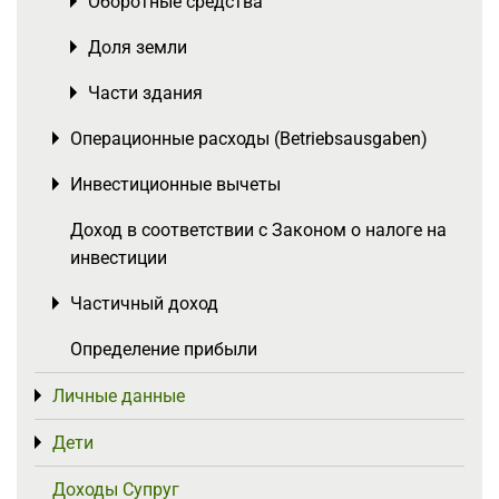
Оборотные средства
Toggle menu
Доля земли
Toggle menu
Части здания
Toggle menu
Операционные расходы (Betriebsausgaben)
Toggle menu
Инвестиционные вычеты
Toggle menu
Доход в соответствии с Законом о налоге на
инвестиции
Частичный доход
Toggle menu
Определение прибыли
Личные данные
Toggle menu
Дети
Toggle menu
Доходы Супруг