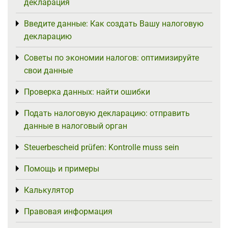
декларация
Введите данные: Как создать Вашу налоговую
Toggle menu
декларацию
Советы по экономии налогов: оптимизируйте
Toggle menu
свои данные
Проверка данных: найти ошибки
Toggle menu
Подать налоговую декларацию: отправить
Toggle menu
данные в налоговый орган
Steuerbescheid prüfen: Kontrolle muss sein
Toggle menu
Помощь и примеры
Toggle menu
Калькулятор
Toggle menu
Правовая информация
Toggle menu