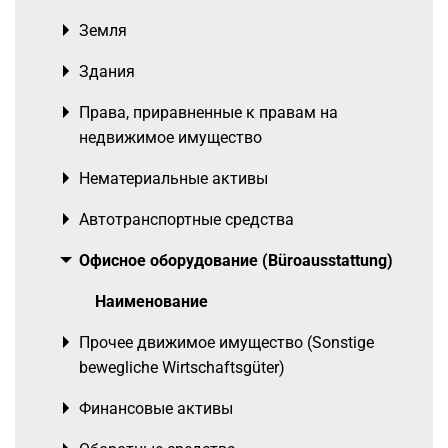
Земля
Toggle menu
Здания
Toggle menu
Права, приравненные к правам на
Toggle menu
недвижимое имущество
Нематериальные активы
Toggle menu
Автотранспортные средства
Toggle menu
Офисное оборудование (Büroausstattung)
Toggle menu
Наименование
Прочее движимое имущество (Sonstige
Toggle menu
bewegliche Wirtschaftsgüter)
Финансовые активы
Toggle menu