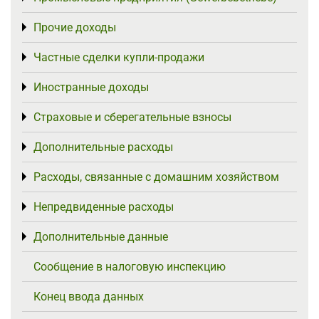
Прочие доходы
Toggle menu
Частные сделки купли-продажи
Toggle menu
Иностранные доходы
Toggle menu
Страховые и сберегательные взносы
Toggle menu
Дополнительные расходы
Toggle menu
Расходы, связанные с домашним хозяйством
Toggle menu
Непредвиденные расходы
Toggle menu
Дополнительные данные
Toggle menu
Сообщение в налоговую инспекцию
Конец ввода данных